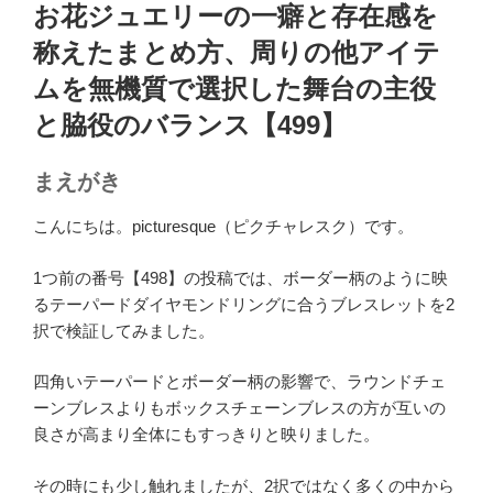
稿
お花ジュエリーの一癖と存在感を
日:
称えたまとめ方、周りの他アイテ
ムを無機質で選択した舞台の主役
と脇役のバランス【499】
まえがき
こんにちは。picturesque（ピクチャレスク）です。
1つ前の番号【498】の投稿では、ボーダー柄のように映
るテーパードダイヤモンドリングに合うブレスレットを2
択で検証してみました。
四角いテーパードとボーダー柄の影響で、ラウンドチェ
ーンブレスよりもボックスチェーンブレスの方が互いの
良さが高まり全体にもすっきりと映りました。
その時にも少し触れましたが、2択ではなく多くの中から