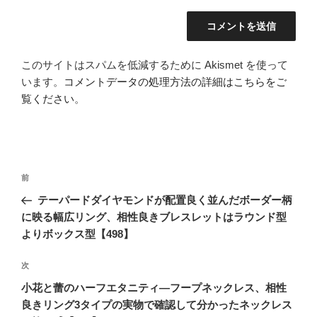
このサイトはスパムを低減するために Akismet を使って
います。
コメントデータの処理方法の詳細はこちらをご
覧ください
。
投
前
前
稿
の
テーパードダイヤモンドが配置良く並んだボーダー柄
ナ
投
に映る幅広リング、相性良きブレスレットはラウンド型
ビ
稿
よりボックス型【498】
ゲ
次
次
ー
の
シ
小花と蕾のハーフエタニティ―フープネックレス、相性
投
良きリング3タイプの実物で確認して分かったネックレス
ョ