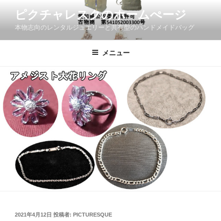
コ
ピクチャレスクのホームぺージ
ン
本物志向のレンタルジュエリーと共有型のハンドメイドバッグ
テ
ン
ツ
メニュー
へ
ス
キ
ッ
プ
投
2021年4月12日
投稿者:
PICTURESQUE