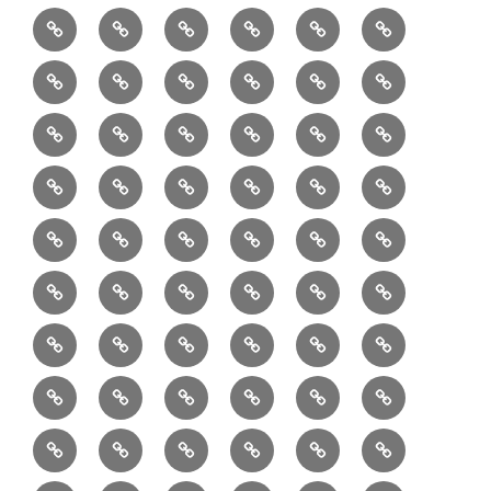
1/10：
10/10：
2/10：
3/10：
4/10：
5/10：
材
ジ
製
は
Ｈ
事
6/10：
7/10：
8/10：
9/10：
creema
①
料
ュ
作
ぎ
Ｍ
業
読
食・
リ
コ
で
入
エ
れ
Ｂ
②
③
④
⑤
⑥
⑦
書
健
フ
ー
販
園
リ
教
半
巾
巾
巾
小
リ
康
ォ
デ
売
バ
ー
室
⑧
⑨
⑩
⑪
⑫
⑬
月
着
着
着
動
ュ
ー
中
ッ
メ
ミ
マ
マ
ポ
ボ
型
袋
袋
シ
物
ッ
ム
の
グ
⑭
⑮
⑯
⑰
⑱
⑲
ッ
シ
チ
ス
ー
デ
（縦
（小）
ョ
用
ク
ハ
セ
ボ
ボ
ヘ
ピ
ビ
バ
セ
ン
無
ク
チ
ィ
長）
ル
小
ン
ッ
⑳
お
お
デ
デ
ブ
ッ
ス
ル
ン
ジ
ニ
ン
カ
し
ー
ダ
物
ド
ト
ハ
取
問
ジ
ジ
ロ
ク
ト
メ
タ
ネ
テ
ジ
バ
シ
バ
ー
メ
プ
ラ
ル
レ
レ
㉑
ン
引
合
タ
タ
グ
ス
ン
ッ
ッ
ス
ィ
ャ
ー
ョ
ッ
イ
ラ
ン
ー
ン
ン
イ
ド
の
せ
ル
ル
型
ト
ク
バ
ー
ー
ル
グ
ド
㉒
㉓
㉔
㉕
㉖
㉗
イ
デ
ル
タ
タ
ン
バ
流
及
コ
コ
バ
バ
ッ
ダ
バ
エ
楽
ナ
ド
ド
オ
バ
ィ
ル
ル
テ
ッ
れ
び
ン
ン
ッ
ッ
グ
ー
㉘
㉙
㉚
㉛
㉜
事
ッ
コ
器
ッ
ー
イ
ー
シ
ン
ジ
ジ
リ
グ
ご
テ
テ
グ
グ
（定
カ
ク
ク
ト
洋
業
グ
バ
入
プ
ム
リ
ル
ー
グ
ュ
ュ
ア
相
ン
ン