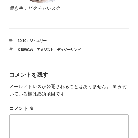
書き手：ピクチャレスク
カ
10/10：ジュエリー
テ
タ
K18WG台
、
アメジスト
、
デイジーリング
ゴ
グ
リ
ー
コメントを残す
メールアドレスが公開されることはありません。
※
が付
いている欄は必須項目です
コメント
※