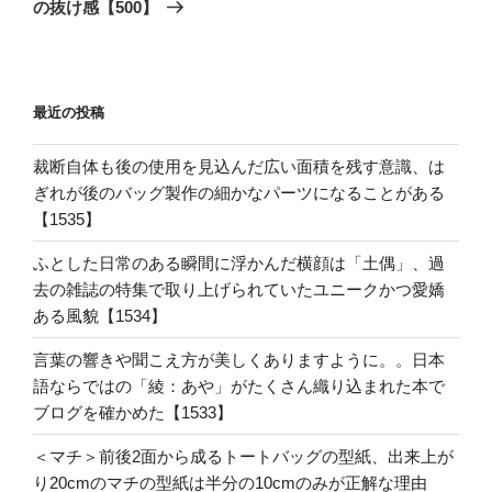
稿
の抜け感【500】
ン
最近の投稿
裁断自体も後の使用を見込んだ広い面積を残す意識、は
ぎれが後のバッグ製作の細かなパーツになることがある
【1535】
ふとした日常のある瞬間に浮かんだ横顔は「土偶」、過
去の雑誌の特集で取り上げられていたユニークかつ愛嬌
ある風貌【1534】
言葉の響きや聞こえ方が美しくありますように。。日本
語ならではの「綾：あや」がたくさん織り込まれた本で
ブログを確かめた【1533】
＜マチ＞前後2面から成るトートバッグの型紙、出来上が
り20cmのマチの型紙は半分の10cmのみが正解な理由