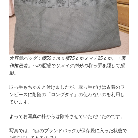
大容量バッグ：縦50ｃｍｘ横75ｃｍｘマチ25ｃｍ。「著
作権侵害」への配慮でリメイク部分の取っ手を隠して撮
影。
取っ手もちゃんと付けましたが、取っ手だけは古着のワ
ンピースに附随の「ロングタイ」の使わないのを利用し
ています。
よってお写真の枠からは除外させていただいたのです。
写真では、4点のブランドバッグが保存袋に入った状態で
4点収納してあるのです。