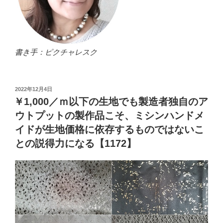
書き手：ピクチャレスク
投
2022年12月4日
稿
￥1,000／ｍ以下の生地でも製造者独自のア
日:
ウトプットの製作品こそ、ミシンハンドメ
イドが生地価格に依存するものではないこ
との説得力になる【1172】