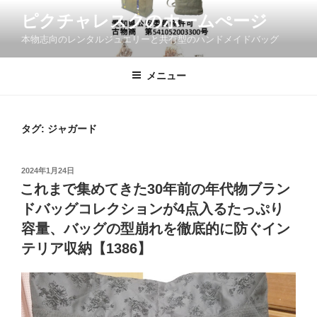
コ
ピクチャレスクのホームぺージ
ン
本物志向のレンタルジュエリーと共有型のハンドメイドバッグ
テ
ン
ツ
メニュー
へ
ス
キ
タグ:
ジャガード
ッ
プ
投
2024年1月24日
稿
これまで集めてきた30年前の年代物ブラン
日:
ドバッグコレクションが4点入るたっぷり
容量、バッグの型崩れを徹底的に防ぐイン
テリア収納【1386】