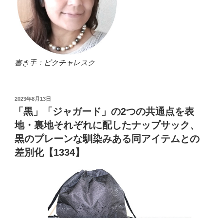
書き手：ピクチャレスク
投
2023年8月13日
稿
「黒」「ジャガード」の2つの共通点を表
日:
地・裏地それぞれに配したナップサック、
黒のプレーンな馴染みある同アイテムとの
差別化【1334】