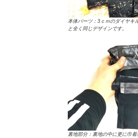
本体パーツ：3ｃｍのダイヤキ
と全く同じデザインです。
裏地部分：裏地の中に更に巾着