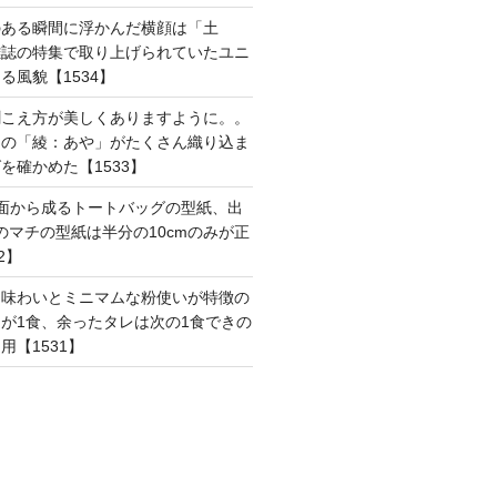
のある瞬間に浮かんだ横顔は「土
雑誌の特集で取り上げられていたユニ
る風貌【1534】
聞こえ方が美しくありますように。。
はの「綾：あや」がたくさん織り込ま
を確かめた【1533】
面から成るトートバッグの型紙、出
mのマチの型紙は半分の10cmのみが正
2】
た味わいとミニマムな粉使いが特徴の
が1食、余ったタレは次の1食できの
用【1531】