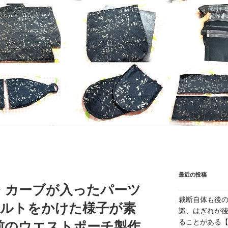
最近の投稿
・カーブが入ったパーツ
裁断自体も後
キルトをかけた様子が素
識、はぎれが
ることがある【1
前のウエストポーチ製作