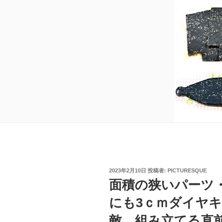
投
2023年2月10日
投稿者:
PICTURESQUE
稿
面積の狭いパーツ
日:
にも3ｃｍダイヤ
敵、組み立てる直