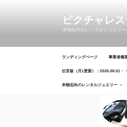
コ
ン
テ
ピクチャレス
ン
本物志向のレンタルジュエリー
ツ
へ
ス
キ
ランディングページ
事業者概要／
ッ
プ
伝言板（月1更新）：2026.08.
本物志向のレンタルジュエリー