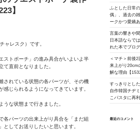
ふとした日常
23】
偶」、過去の
ークかつ愛嬌あ
言葉の響きや
日本語ならで
（ピクチャレスク）です。
れた本でブログ
＜マチ＞前後2
エストポーチ」の進み具合がいよいよ半
来上がり20c
立て直前となりました。
解な理由【153
離されている状態の各パーツが、その機
すっきりとし
が感じられるようになってきています。
自作韓国チヂミ
こパスタに再利
ような状態まで行きました。
で各パーツの出来上がり具合を「まだ組
最近のコメント
」としてお送りしたいと思います。