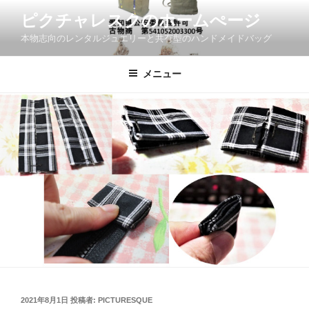
コ
ピクチャレスクのホームぺージ
ン
本物志向のレンタルジュエリーと共有型のハンドメイドバッグ
テ
ン
ツ
メニュー
へ
ス
キ
ッ
プ
投
2021年8月1日
投稿者:
PICTURESQUE