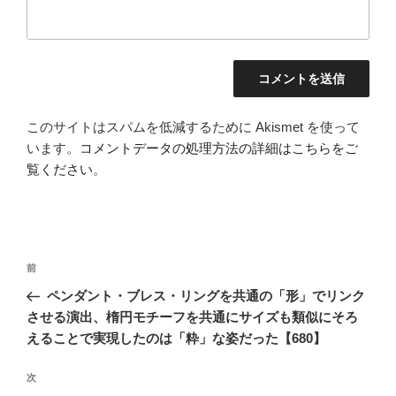
このサイトはスパムを低減するために Akismet を使って
います。
コメントデータの処理方法の詳細はこちらをご
覧ください
。
投
前
前
稿
の
ペンダント・ブレス・リングを共通の「形」でリンク
ナ
投
させる演出、楕円モチーフを共通にサイズも類似にそろ
ビ
稿
えることで実現したのは「粋」な姿だった【680】
ゲ
次
次
ー