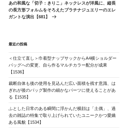
の
シ
あの和風な「切子：きりこ」ネックレスが洋風に、縦長
投
の長方形フォルムをそろえたプラチナジュエリーのエレ
ョ
稿
ガントな演出【681】
ン
最近の投稿
＜仕立て直し＞巾着型ナップサックからA4横ショルダー
バッグへの変更、自ら作るマルチカラー配分が成果
【1536】
裁断自体も後の使用を見込んだ広い面積を残す意識、は
ぎれが後のバッグ製作の細かなパーツに使えることがあ
る【1535】
ふとした日常のある瞬間に浮かんだ横顔は「土偶」、過
去の雑誌の特集で取り上げられていたユニークかつ愛嬌
ある風貌【1534】