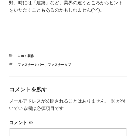
野、時には「建築」など、業界の違うところからヒント
をいただくこともあるのかもしれません(^-^)。
カ
2/10：製作
テ
タ
ファスナーカバー
、
ファスナータブ
ゴ
グ
リ
ー
コメントを残す
メールアドレスが公開されることはありません。
※
が付
いている欄は必須項目です
コメント
※