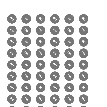
1/10：
10/10：
2/10：
3/10：
4/10：
5/10：
材
ジ
製
は
Ｈ
事
6/10：
7/10：
8/10：
9/10：
creema
①
料
ュ
作
ぎ
Ｍ
業
読
食・
リ
コ
で
入
エ
れ
Ｂ
②
③
④
⑤
⑥
⑦
書
健
フ
ー
販
園
リ
教
半
巾
巾
巾
小
リ
康
ォ
デ
売
バ
ー
室
⑧
⑨
⑩
⑪
⑫
⑬
月
着
着
着
動
ュ
ー
中
ッ
メ
ミ
マ
マ
ポ
ボ
型
袋
袋
シ
物
ッ
ム
の
グ
⑭
⑮
⑯
⑰
⑱
⑲
ッ
シ
チ
ス
ー
デ
（縦
（小）
ョ
用
ク
ハ
セ
ボ
ボ
ヘ
ピ
ビ
バ
セ
ン
無
ク
チ
ィ
長）
ル
小
ン
ッ
⑳
お
お
デ
デ
ブ
ッ
ス
ル
ン
ジ
ニ
ン
カ
し
ー
ダ
物
ド
ト
ハ
取
問
ジ
ジ
ロ
ク
ト
メ
タ
ネ
テ
ジ
バ
シ
バ
ー
メ
プ
ラ
ル
レ
レ
㉑
ン
引
合
タ
タ
グ
ス
ン
ッ
ッ
ス
ィ
ャ
ー
ョ
ッ
イ
ラ
ン
ー
ン
ン
イ
ド
の
せ
ル
ル
型
ト
ク
バ
ー
ー
ル
グ
ド
㉒
㉓
㉔
㉕
㉖
㉗
イ
デ
ル
タ
タ
ン
バ
流
及
コ
コ
バ
バ
ッ
ダ
バ
エ
楽
ナ
ド
ド
オ
バ
ィ
ル
ル
テ
ッ
れ
び
ン
ン
ッ
ッ
グ