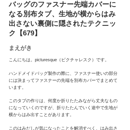
稿
バッグのファスナー先端カバーに
日:
なる別布タブ、生地が横からはみ
出さない裏側に隠されたテクニッ
ク【679】
まえがき
こんにちは。picturesque（ピクチャレスク）です。
ハンドメイドバッグ製作の際に、ファスナー使いの部分
には決まってファスナーの先端を別布カバーでまとめて
います。
このタブの作りは、何度か折りたたみながら丈夫なもの
になっていくのですが、折りたたんでいく途中で生地が
横からはみ出すことがあります。
このはみだしが気になったことを解消すべく、はみ出さ