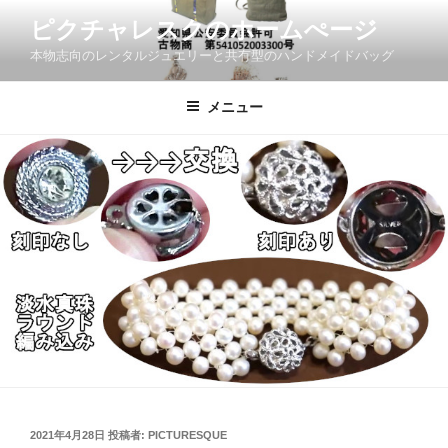
コ
ピクチャレスクのホームぺージ
ン
本物志向のレンタルジュエリーと共有型のハンドメイドバッグ
テ
ン
ツ
メニュー
へ
ス
キ
ッ
プ
投
2021年4月28日
投稿者:
PICTURESQUE