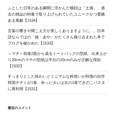
ふとした日常のある瞬間に浮かんだ横顔は「土偶」、過
去の雑誌の特集で取り上げられていたユニークかつ愛嬌
ある風貌【1534】
言葉の響きや聞こえ方が美しくありますように。。日本
語ならではの「綾：あや」がたくさん織り込まれた本で
ブログを確かめた【1533】
＜マチ＞前後2面から成るトートバッグの型紙、出来上が
り20cmのマチの型紙は半分の10cmのみが正解な理由
【1532】
すっきりとした味わいとミニマムな粉使いが特徴の自作
韓国チヂミが1食、余ったタレは次の1食できのこパスタ
に再利用【1531】
最近のコメント