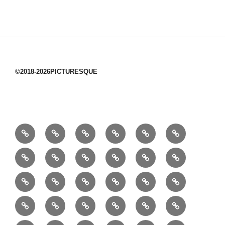
©2018-2026PICTURESQUE
1/10：
10/10：
2/10：
3/10：
4/10：
5/10：
材
ジ
製
は
Ｈ
事
6/10：
7/10：
8/10：
9/10：
creema
①
料
ュ
作
ぎ
Ｍ
業
読
食・
リ
コ
で
入
エ
れ
Ｂ
②
③
④
⑤
⑥
⑦
書
健
フ
ー
販
園
リ
教
半
巾
巾
巾
小
リ
康
ォ
デ
売
バ
ー
室
⑧
⑨
⑩
⑪
⑫
⑬
月
着
着
着
動
ュ
ー
中
ッ
メ
ミ
マ
マ
ポ
ボ
型
袋
袋
シ
物
ッ
ム
の
グ