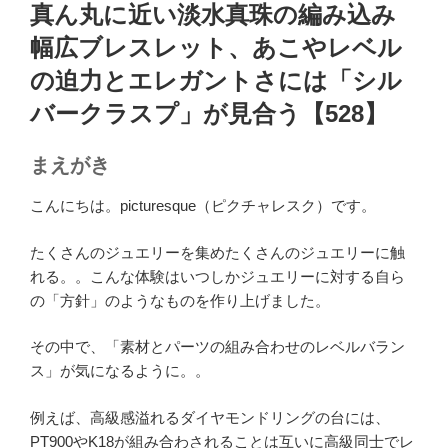
稿
真ん丸に近い淡水真珠の編み込み
日:
幅広ブレスレット、あこやレベル
の迫力とエレガントさには「シル
バークラスプ」が見合う【528】
まえがき
こんにちは。picturesque（ピクチャレスク）です。
たくさんのジュエリーを集めたくさんのジュエリーに触
れる。。こんな体験はいつしかジュエリーに対する自ら
の「方針」のようなものを作り上げました。
その中で、「素材とパーツの組み合わせのレベルバラン
ス」が気になるように。。
例えば、高級感溢れるダイヤモンドリングの台には、
PT900やK18が組み合わされることは互いに高級同士でレ