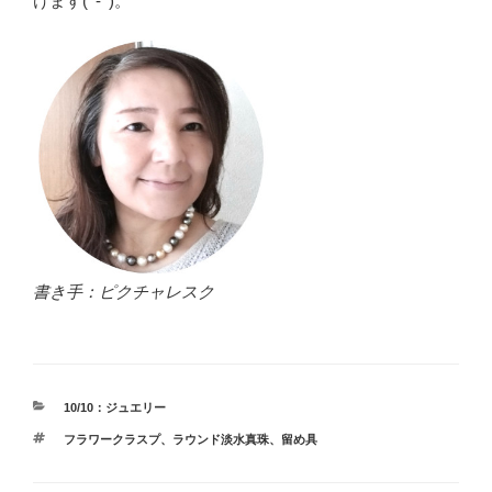
けます(^-^)。
書き手：ピクチャレスク
カ
10/10：ジュエリー
テ
タ
フラワークラスプ
、
ラウンド淡水真珠
、
留め具
ゴ
グ
リ
ー