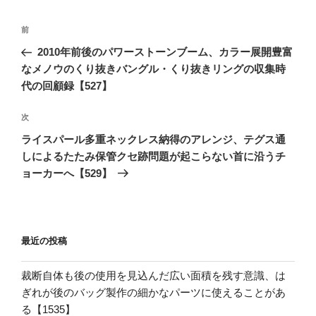
投
前
前
稿
の
2010年前後のパワーストーンブーム、カラー展開豊富
ナ
投
なメノウのくり抜きバングル・くり抜きリングの収集時
ビ
稿
代の回顧録【527】
ゲ
次
次
ー
の
シ
ライスパール多重ネックレス納得のアレンジ、テグス通
投
しによるたたみ保管クセ跡問題が起こらない首に沿うチ
ョ
稿
ョーカーへ【529】
ン
最近の投稿
裁断自体も後の使用を見込んだ広い面積を残す意識、は
ぎれが後のバッグ製作の細かなパーツに使えることがあ
る【1535】