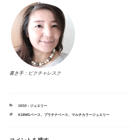
書き手：ピクチャレスク
カ
10/10：ジュエリー
テ
タ
K18WGベース
、
プラチナベース
、
マルチカラージュエリー
ゴ
グ
リ
ー