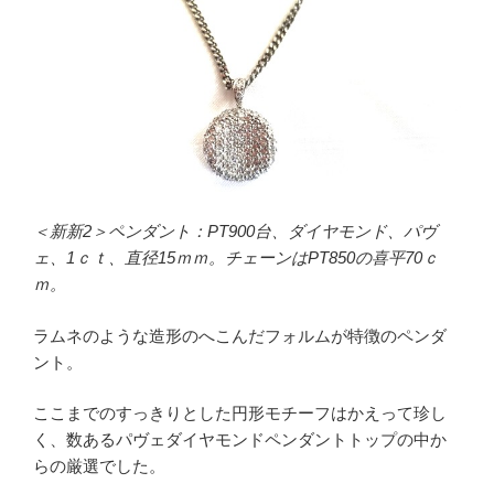
＜新新2＞ペンダント：PT900台、ダイヤモンド、パヴ
ェ、1ｃｔ、直径15ｍｍ。チェーンはPT850の喜平70ｃ
ｍ。
ラムネのような造形のへこんだフォルムが特徴のペンダ
ント。
ここまでのすっきりとした円形モチーフはかえって珍し
く、数あるパヴェダイヤモンドペンダントトップの中か
らの厳選でした。