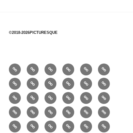
©2018-2026PICTURESQUE
1/10：
10/10：
2/10：
3/10：
4/10：
5/10：
材
ジ
製
は
Ｈ
事
6/10：
7/10：
8/10：
9/10：
creema
①
料
ュ
作
ぎ
Ｍ
業
読
食・
リ
コ
で
入
エ
れ
Ｂ
②
③
④
⑤
⑥
⑦
書
健
フ
ー
販
園
リ
教
半
巾
巾
巾
小
リ
康
ォ
デ
売
バ
ー
室
⑧
⑨
⑩
⑪
⑫
⑬
月
着
着
着
動
ュ
ー
中
ッ
メ
ミ
マ
マ
ポ
ボ
型
袋
袋
シ
物
ッ
ム
の
グ
⑭
⑮
⑯
⑰
⑱
⑲
ッ
シ
チ
ス
ー
デ
（縦
（小）
ョ
用
ク
ハ
セ
ボ
ボ
ヘ
ピ
ビ
バ
セ
ン
無
ク
チ
ィ