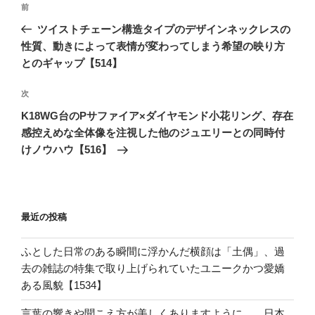
前
前
稿
の
ツイストチェーン構造タイプのデザインネックレスの
ナ
投
性質、動きによって表情が変わってしまう希望の映り方
ビ
稿
とのギャップ【514】
ゲ
次
次
ー
の
シ
K18WG台のPサファイア×ダイヤモンド小花リング、存在
投
感控えめな全体像を注視した他のジュエリーとの同時付
ョ
稿
けノウハウ【516】
ン
最近の投稿
ふとした日常のある瞬間に浮かんだ横顔は「土偶」、過
去の雑誌の特集で取り上げられていたユニークかつ愛嬌
ある風貌【1534】
言葉の響きや聞こえ方が美しくありますように。。日本