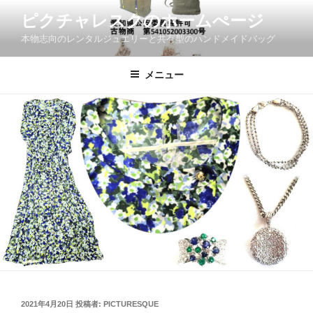
コ
ピクチャレスクのホームぺージ
ン
本物志向のレンタルジュエリーと共有型のハンドメイドバッグ
テ
ン
ツ
メニュー
へ
ス
キ
ッ
プ
投
2021年4月20日
投稿者:
PICTURESQUE