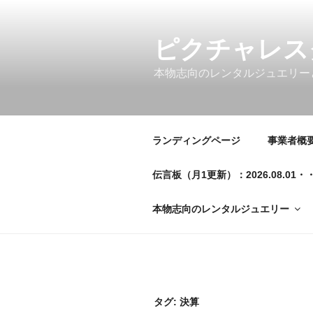
コ
ン
テ
ピクチャレス
ン
本物志向のレンタルジュエリー
ツ
へ
ス
キ
ランディングページ
事業者概要／
ッ
プ
伝言板（月1更新）：2026.08.
本物志向のレンタルジュエリー
タグ:
決算