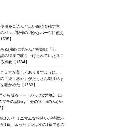
の使用を見込んだ広い面積を残す意
後のバッグ製作の細かなパーツに使え
535】
のある瞬間に浮かんだ横顔は「土
雑誌の特集で取り上げられていたユニ
る風貌【1534】
聞こえ方が美しくありますように。。
はの「綾：あや」がたくさん織り込ま
を確かめた【1533】
面から成るトートバッグの型紙、出
mのマチの型紙は半分の10cmのみが正
2】
た味わいとミニマムな粉使いが特徴の
が1食、余ったタレは次の1食できの