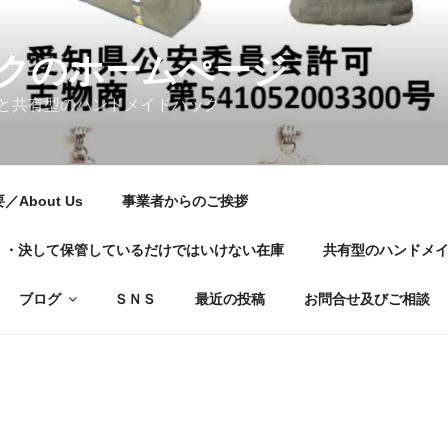
クのホームぺージ
と共有型のハンドメイドバッグ
About Us
事業者からのご挨拶
01・・・決して保管しているだけではいけない在庫
共有型のハンドメ
ブログ
ＳＮＳ
最近の投稿
お問合せ及びご相談