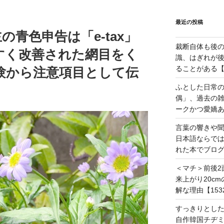
最近の投稿
青色申告は「e-tax」
裁断自体も後
すく改善された網目をく
識、はぎれが
ることがある【1
験から注意項目として伝
ふとした日常
偶」、過去の
ークかつ愛嬌あ
言葉の響きや
日本語ならで
れた本でブログ
＜マチ＞前後2
来上がり20c
解な理由【153
すっきりとし
自作韓国チヂミ