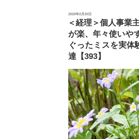
投
2020年2月20日
稿
＜経理＞個人事業主の
日:
が楽、年々使いや
ぐったミスを実体
達【393】