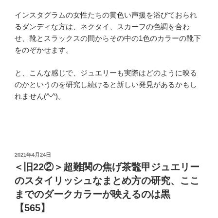
インスタグラムの女性たちの黄色い声援を浴びておられ
るダンディな方は、ネクタイ、スカーフの色調を合わ
せ、靴とスラックスの間からその中の1色のカラーの靴下
をのぞかせます。
と、こんな感じで、ジュエリーも実際はどのように映る
のかというのを研究し続けると新しい発見があるかもし
れません(^-^)。
投
2021年4月24日
稿
＜旧22②＞超難関の焦げ茶鼈甲ジュエリー
日:
のスタイリッシュなまとめ方の研究、ここ
までのダークカラーが映えるのは黒
【565】