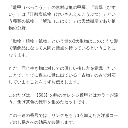
「鼈甲（べっこう）」の素材は亀の甲羅、「翡翠（ひす
い）」は「珪酸塩鉱物（けいさんえんこうぶつ）」とい
う種類の鉱物、「琥珀（こはく）」は天然樹脂であり植
物の分野。
「動物・植物・鉱物」という世の3大生物はこのような形
で装飾品になって人間と接点を持っているということに
なります。
ただ、同じ生き物に対しての優しい接し方を意識したい
ことで、すでに過去に世に出ている「古物」のみで対応
していますことをまずお伝えします。
このたびは、【563】の時のオレンジ鼈甲とはカラーが違
う、焦げ茶色の鼈甲を集めたセットです。
この一連の番号では、リングをもう1点加えたお洋服コー
デのし易さへの効果が共通します。