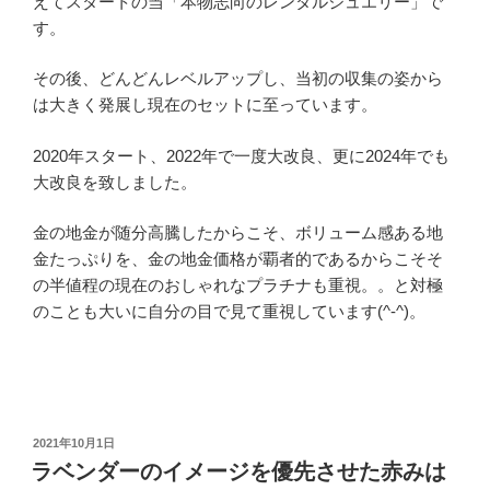
えてスタートの当「本物志向のレンタルジュエリー」で
す。
その後、どんどんレベルアップし、当初の収集の姿から
は大きく発展し現在のセットに至っています。
2020年スタート、2022年で一度大改良、更に2024年でも
大改良を致しました。
金の地金が随分高騰したからこそ、ボリューム感ある地
金たっぷりを、金の地金価格が覇者的であるからこそそ
の半値程の現在のおしゃれなプラチナも重視。。と対極
のことも大いに自分の目で見て重視しています(^-^)。
投
2021年10月1日
稿
ラベンダーのイメージを優先させた赤みは
日: