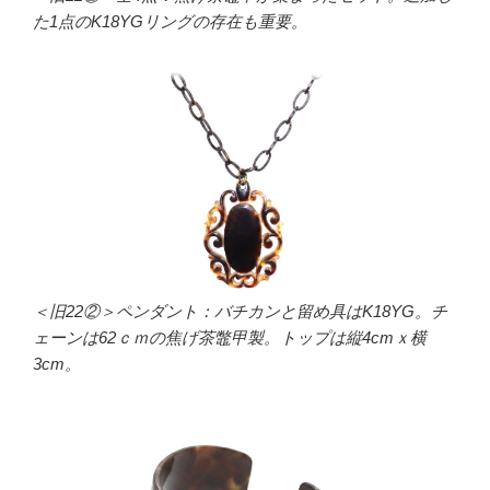
た1点のK18YGリングの存在も重要。
＜旧22②＞ペンダント：バチカンと留め具はK18YG。チ
ェーンは62ｃｍの焦げ茶鼈甲製。トップは縦4cmｘ横
3cm。