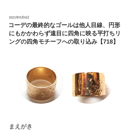
投
2021年9月6日
稿
コーデの最終的なゴールは他人目線、円形
日:
にもかかわらず遠目に四角に映る平打ちリ
ングの四角モチーフへの取り込み【718】
まえがき