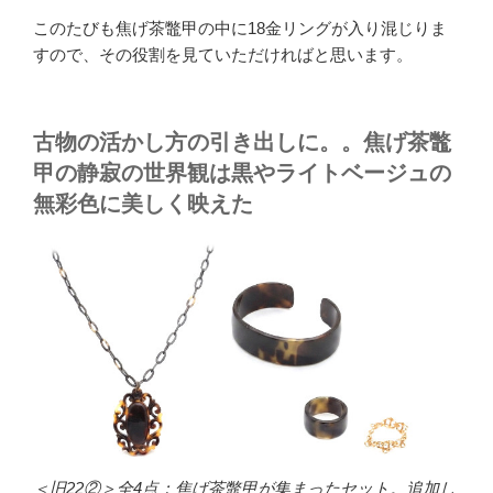
このたびも焦げ茶鼈甲の中に18金リングが入り混じりま
すので、その役割を見ていただければと思います。
古物の活かし方の引き出しに。。焦げ茶鼈
甲の静寂の世界観は黒やライトベージュの
無彩色に美しく映えた
＜旧22②＞全4点：焦げ茶鼈甲が集まったセット。追加し