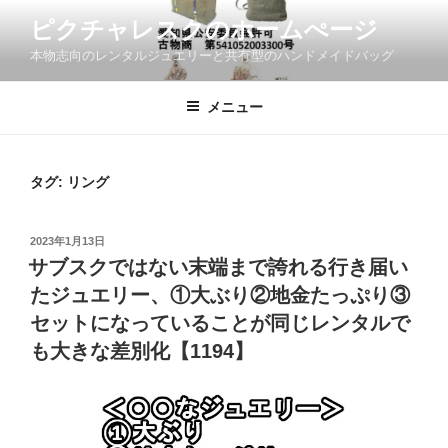
コ
ピクチャレスクのホームぺージ
ン
本物志向のレンタルジュエリーと共有型のハンドメイドバッグ
テ
ン
ツ
メニュー
へ
ス
キ
タグ:
リング
ッ
プ
投
2023年1月13日
稿
サブスクではない末端まで誇れる行き届い
日:
たジュエリー、①大ぶり②地金たっぷり③
セットになっていることが同じレンタルで
も大きな差別化【1194】