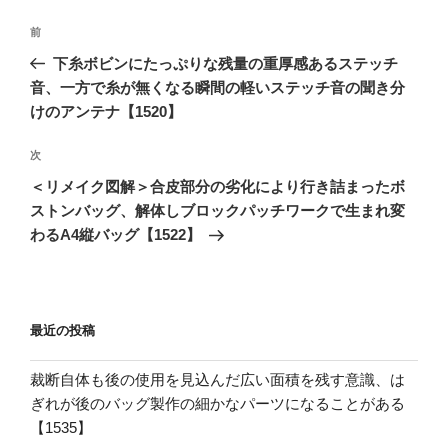
投
前
前
稿
の
下糸ボビンにたっぷりな残量の重厚感あるステッチ
ナ
投
音、一方で糸が無くなる瞬間の軽いステッチ音の聞き分
ビ
稿
けのアンテナ【1520】
ゲ
次
次
ー
の
シ
＜リメイク図解＞合皮部分の劣化により行き詰まったボ
投
ストンバッグ、解体しブロックパッチワークで生まれ変
ョ
稿
わるA4縦バッグ【1522】
ン
最近の投稿
裁断自体も後の使用を見込んだ広い面積を残す意識、は
ぎれが後のバッグ製作の細かなパーツになることがある
【1535】