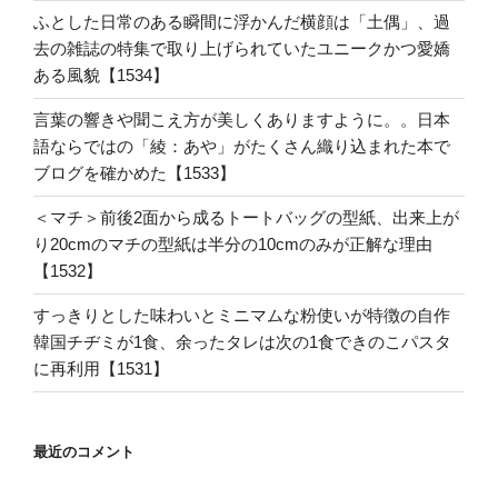
ふとした日常のある瞬間に浮かんだ横顔は「土偶」、過
去の雑誌の特集で取り上げられていたユニークかつ愛嬌
ある風貌【1534】
言葉の響きや聞こえ方が美しくありますように。。日本
語ならではの「綾：あや」がたくさん織り込まれた本で
ブログを確かめた【1533】
＜マチ＞前後2面から成るトートバッグの型紙、出来上が
り20cmのマチの型紙は半分の10cmのみが正解な理由
【1532】
すっきりとした味わいとミニマムな粉使いが特徴の自作
韓国チヂミが1食、余ったタレは次の1食できのこパスタ
に再利用【1531】
最近のコメント