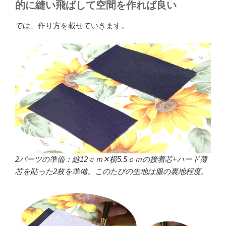
的に縫い飛ばして空間を作れば良い
では、作り方を載せていきます。
2パーツの準備：縦12ｃｍ✕横5.5ｃｍの接着芯+ハード薄
芯を貼った2枚を準備。このたびの生地は服の裏地程度。