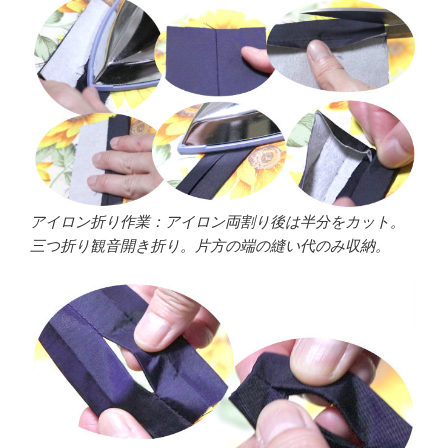
アイロン折り作業：アイロン両割り後は半分をカット。
三つ折り観音開き折り。片方の端の縫い代のみ収納。