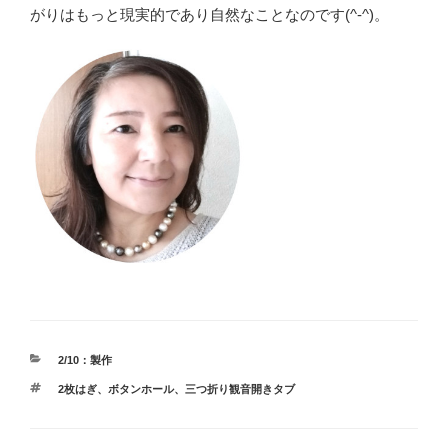
がりはもっと現実的であり自然なことなのです(^-^)。
カ
2/10：製作
テ
タ
2枚はぎ
、
ボタンホール
、
三つ折り観音開きタブ
ゴ
グ
リ
ー