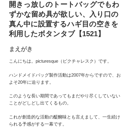
稿
開きっ放しのトートバッグでもわ
日:
ずかな留め具が欲しい、入り口の
真ん中に設置するハギ目の空きを
利用したボタンタブ【1521】
まえがき
こんにちは。picturesque（ピクチャレスク）です。
ハンドメイドバッグ製作活動は2007年からですので、お
よそ20年に迫ります。
このような長い期間であってもまだやり尽くしていない
ことがどしどし出てくるもの。
これが創造的な活動の醍醐味とも言えまして、一生続け
られる予感がする一幕です。