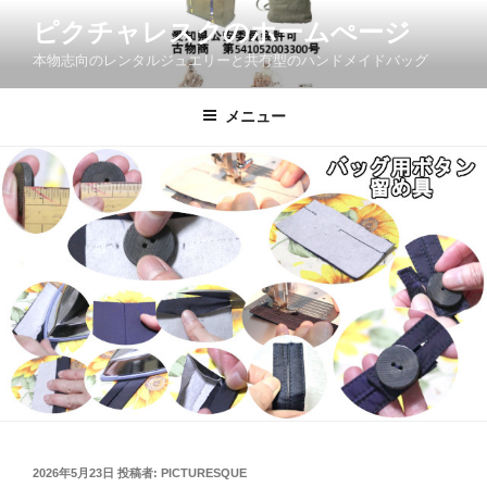
コ
ピクチャレスクのホームぺージ
ン
本物志向のレンタルジュエリーと共有型のハンドメイドバッグ
テ
ン
ツ
メニュー
へ
ス
キ
ッ
プ
投
2026年5月23日
投稿者:
PICTURESQUE