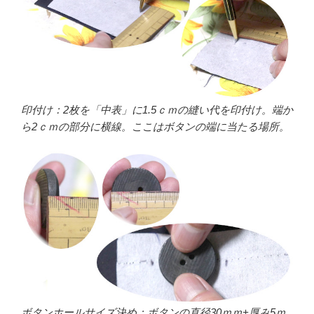
印付け：2枚を「中表」に1.5ｃｍの縫い代を印付け。端か
ら2ｃｍの部分に横線。ここはボタンの端に当たる場所。
ボタンホールサイズ決め：ボタンの直径30ｍｍ+厚み5ｍ