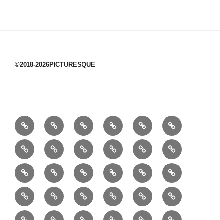
©2018-2026PICTURESQUE
1/10：
10/10：
2/10：
3/10：
4/10：
5/10：
材
ジ
製
は
Ｈ
事
6/10：
7/10：
8/10：
9/10：
creema
①
料
ュ
作
ぎ
Ｍ
業
読
食・
リ
コ
で
入
エ
れ
Ｂ
②
③
④
⑤
⑥
⑦
書
健
フ
ー
販
園
リ
教
半
巾
巾
巾
小
リ
康
ォ
デ
売
バ
ー
室
⑧
⑨
⑩
⑪
⑫
⑬
月
着
着
着
動
ュ
ー
中
ッ
メ
ミ
マ
マ
ポ
ボ
型
袋
袋
シ
物
ッ
ム
の
グ
⑭
⑮
⑯
⑰
⑱
⑲
ッ
シ
チ
ス
ー
デ
（縦
（小）
ョ
用
ク