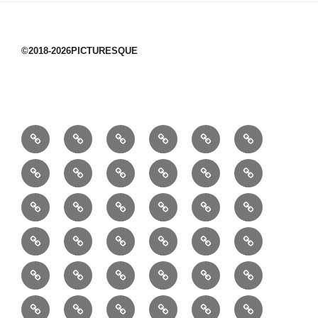
©2018-2026PICTURESQUE
1/10：
10/10：
2/10：
3/10：
4/10：
5/10：
材
ジ
製
は
Ｈ
事
6/10：
7/10：
8/10：
9/10：
creema
①
料
ュ
作
ぎ
Ｍ
業
読
食・
リ
コ
で
入
エ
れ
Ｂ
②
③
④
⑤
⑥
⑦
書
健
フ
ー
販
園
リ
教
半
巾
巾
巾
小
リ
康
ォ
デ
売
バ
ー
室
⑧
⑨
⑩
⑪
⑫
⑬
月
着
着
着
動
ュ
ー
中
ッ
メ
ミ
マ
マ
ポ
ボ
型
袋
袋
シ
物
ッ
ム
の
グ
⑭
⑮
⑯
⑰
⑱
⑲
ッ
シ
チ
ス
ー
デ
（縦
（小）
ョ
用
ク
ハ
セ
ボ
ボ
ヘ
ピ
ビ
バ
セ
ン
無
ク
チ
ィ
長）
ル
小
ン
ッ
⑳
お
お
デ
デ
ブ
ッ
ス
ル
ン
ジ
ニ
ン
カ
し
ー
ダ
物
ド
ト