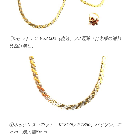
〇1セット：＠￥22,000（税込）／2週間（お客様の送料
負担は無し）
①ネックレス（23ｇ）：K18YG／PT850、パイソン、41
ｃｍ、最大幅6ｍｍ