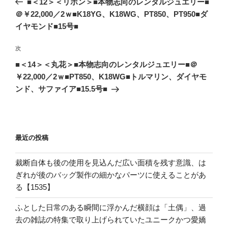
■＜12＞＜リボン＞■本物志向のレンタルジュエリー■
ナ
投
＠￥22,000／2ｗ■K18YG、K18WG、PT850、PT950■ダ
ビ
稿
イヤモンド■15号■
ゲ
次
次
ー
の
シ
■＜14＞＜丸花＞■本物志向のレンタルジュエリー■＠
投
￥22,000／2ｗ■PT850、K18WG■トルマリン、ダイヤモ
ョ
稿
ンド、サファイア■15.5号■
ン
最近の投稿
裁断自体も後の使用を見込んだ広い面積を残す意識、は
ぎれが後のバッグ製作の細かなパーツに使えることがあ
る【1535】
ふとした日常のある瞬間に浮かんだ横顔は「土偶」、過
去の雑誌の特集で取り上げられていたユニークかつ愛嬌