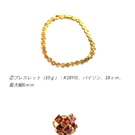
②ブレスレット（10ｇ）：K18YG、パイソン、18ｃｍ、
最大幅6ｍｍ