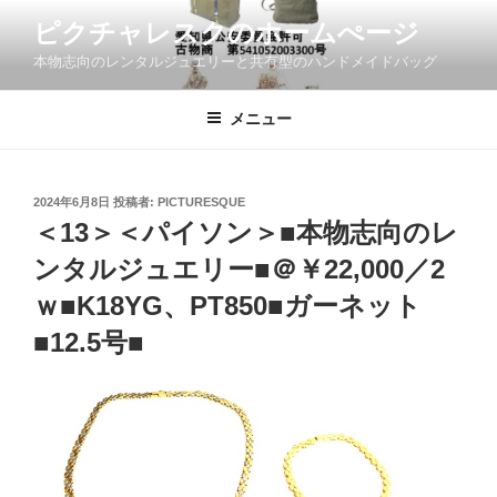
コ
ピクチャレスクのホームぺージ
ン
本物志向のレンタルジュエリーと共有型のハンドメイドバッグ
テ
ン
ツ
メニュー
へ
ス
キ
投
2024年6月8日
投稿者:
PICTURESQUE
稿
ッ
＜13＞＜パイソン＞■本物志向のレ
日:
プ
ンタルジュエリー■＠￥22,000／2
ｗ■K18YG、PT850■ガーネット
■12.5号■