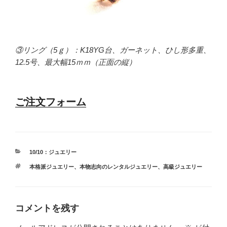
③リング（5ｇ）：K18YG台、ガーネット、ひし形多重、
12.5号、最大幅15ｍｍ（正面の縦）
ご注文フォーム
カ
10/10：ジュエリー
テ
タ
本格派ジュエリー
、
本物志向のレンタルジュエリー
、
高級ジュエリー
ゴ
グ
リ
ー
コメントを残す