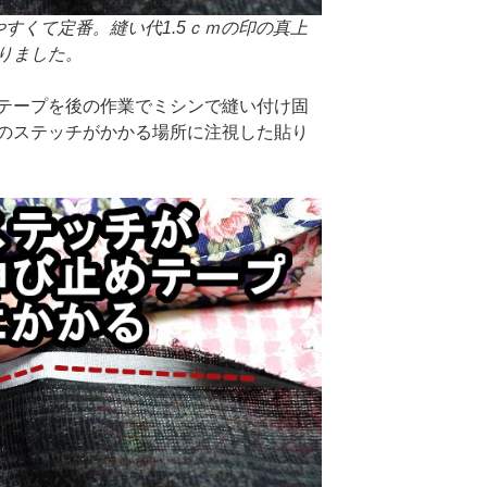
すくて定番。縫い代1.5ｃｍの印の真上
りました。
テープを後の作業でミシンで縫い付け固
のステッチがかかる場所に注視した貼り