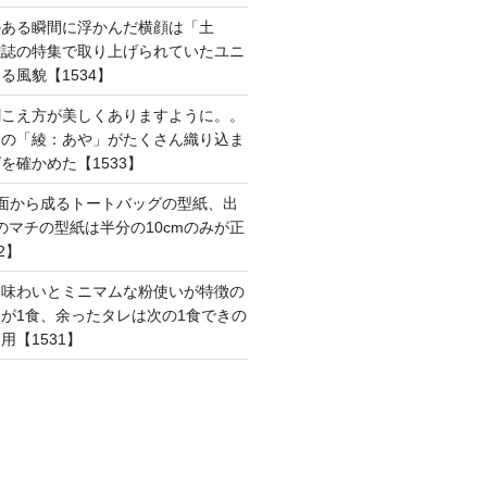
のある瞬間に浮かんだ横顔は「土
雑誌の特集で取り上げられていたユニ
る風貌【1534】
聞こえ方が美しくありますように。。
はの「綾：あや」がたくさん織り込ま
を確かめた【1533】
面から成るトートバッグの型紙、出
mのマチの型紙は半分の10cmのみが正
2】
た味わいとミニマムな粉使いが特徴の
が1食、余ったタレは次の1食できの
用【1531】