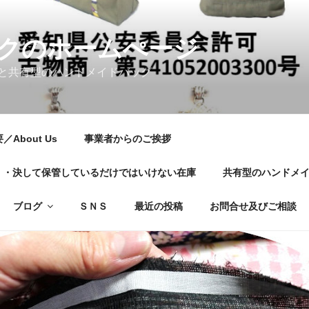
クのホームぺージ
と共有型のハンドメイドバッグ
About Us
事業者からのご挨拶
01・・・決して保管しているだけではいけない在庫
共有型のハンドメ
ブログ
ＳＮＳ
最近の投稿
お問合せ及びご相談