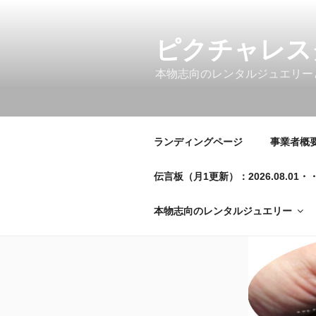
コ
ン
テ
ピクチャレス
ン
本物志向のレンタルジュエリー
ツ
へ
ス
キ
ランディングページ
事業者概要／
ッ
プ
伝言板（月1更新）：2026.08.
本物志向のレンタルジュエリー