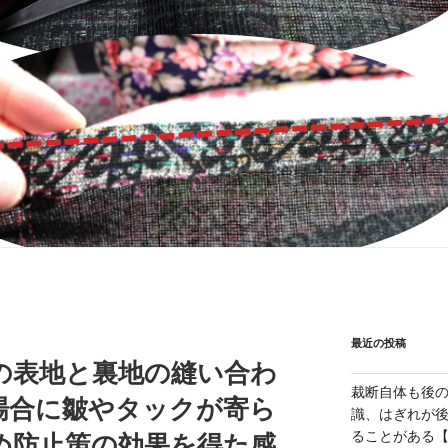
最近の投稿
の表地と裏地の縫い合わ
裁断自体も後
場合に皺やタックが寄ら
識、はぎれが
ることがある【1
め防止策の効果を得た感