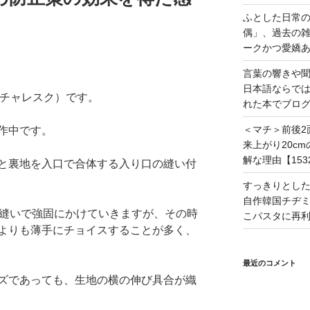
ふとした日常
偶」、過去の
ークかつ愛嬌あ
言葉の響きや
日本語ならで
（ピクチャレスク）です。
れた本でブログ
＜マチ＞前後2
作中です。
来上がり20c
解な理由【153
と裏地を入口で合体する入り口の縫い付
すっきりとし
自作韓国チヂミ
度縫いで強固にかけていきますが、その時
こパスタに再利
よりも薄手にチョイスすることが多く、
最近のコメント
ズであっても、生地の横の伸び具合が織