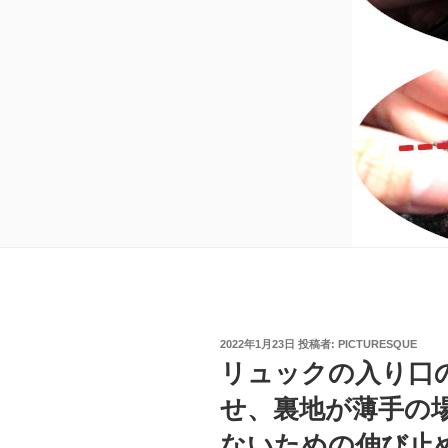
投
2022年1月23日
投稿者:
PICTURESQUE
稿
リュックの入り口
日:
せ、裏地が薄手の
ないための伸び止