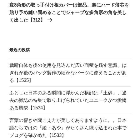
の
シ
変8角形の取っ手付け根カバーは部品、裏にハード薄芯を
投
貼り予め縫い固めることでシャープな多角形の角を美し
ョ
稿
く出した【312】
ン
最近の投稿
裁断自体も後の使用を見込んだ広い面積を残す意識、は
ぎれが後のバッグ製作の細かなパーツに使えることがあ
る【1535】
ふとした日常のある瞬間に浮かんだ横顔は「土偶」、過
去の雑誌の特集で取り上げられていたユニークかつ愛嬌
ある風貌【1534】
言葉の響きや聞こえ方が美しくありますように。。日本
語ならではの「綾：あや」がたくさん織り込まれた本で
ブログを確かめた【1533】