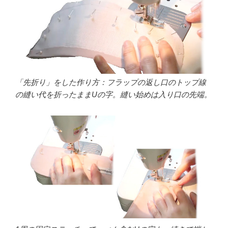
「先折り」をした作り方：フラップの返し口のトップ線
の縫い代を折ったままUの字。縫い始めは入り口の先端。