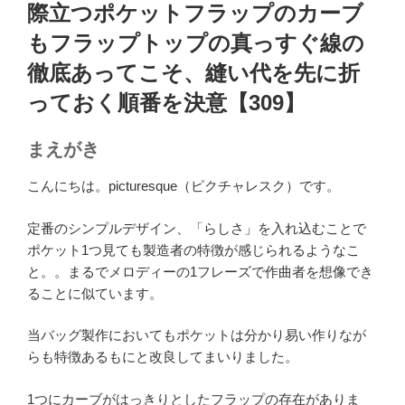
稿
際立つポケットフラップのカーブ
日:
もフラップトップの真っすぐ線の
徹底あってこそ、縫い代を先に折
っておく順番を決意【309】
まえがき
こんにちは。picturesque（ピクチャレスク）です。
定番のシンプルデザイン、「らしさ」を入れ込むことで
ポケット1つ見ても製造者の特徴が感じられるようなこ
と。。まるでメロディーの1フレーズで作曲者を想像でき
ることに似ています。
当バッグ製作においてもポケットは分かり易い作りなが
らも特徴あるもにと改良してまいりました。
1つにカーブがはっきりとしたフラップの存在がありま