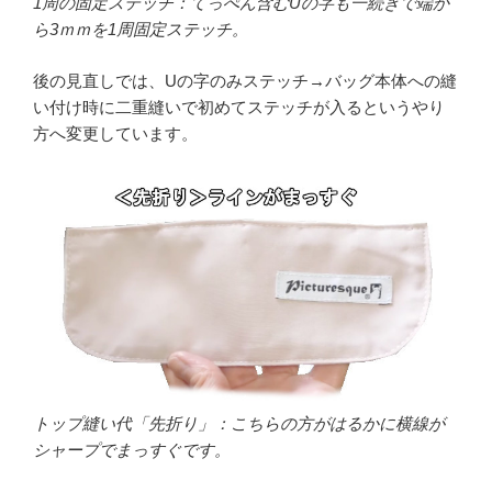
1周の固定ステッチ：てっぺん含むUの字も一続きで端か
ら3ｍｍを1周固定ステッチ。
後の見直しでは、Uの字のみステッチ→バッグ本体への縫
い付け時に二重縫いで初めてステッチが入るというやり
方へ変更しています。
トップ縫い代「先折り」：こちらの方がはるかに横線が
シャープでまっすぐです。