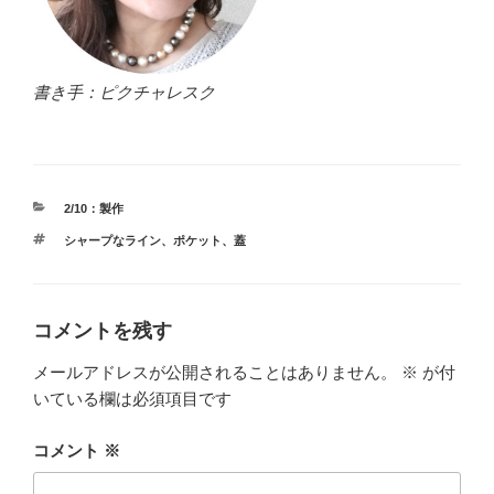
書き手：ピクチャレスク
カ
2/10：製作
テ
タ
シャープなライン
、
ポケット
、
蓋
ゴ
グ
リ
ー
コメントを残す
メールアドレスが公開されることはありません。
※
が付
いている欄は必須項目です
コメント
※