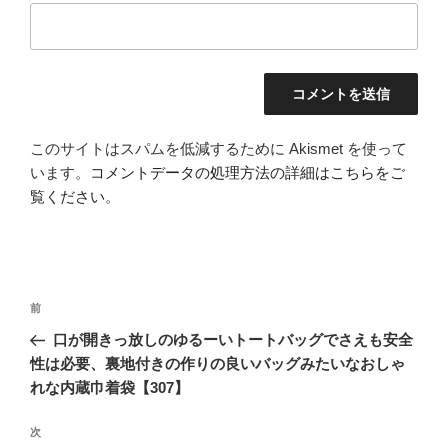
このサイトはスパムを低減するために Akismet を使って
います。
コメントデータの処理方法の詳細はこちらをご
覧ください
。
投
前
前
稿
の
口が開きっ放しのゆるーいトートバッグでさえも安全
ナ
投
性は必要、裏地付きの作りの良いバッグみたいなおしゃ
ビ
稿
れな内蔵巾着袋【307】
ゲ
次
次
ー