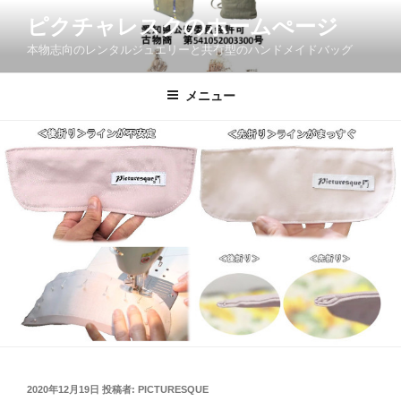
コ
ピクチャレスクのホームぺージ
ン
本物志向のレンタルジュエリーと共有型のハンドメイドバッグ
テ
ン
ツ
メニュー
へ
ス
キ
ッ
プ
投
2020年12月19日
投稿者:
PICTURESQUE