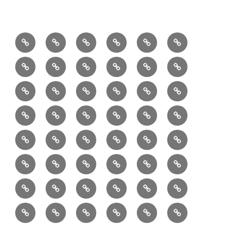
1/10：
10/10：
2/10：
3/10：
4/10：
5/10：
材
ジ
製
は
Ｈ
事
6/10：
7/10：
8/10：
9/10：
creema
①
料
ュ
作
ぎ
Ｍ
業
読
食・
リ
コ
で
入
エ
れ
Ｂ
②
③
④
⑤
⑥
⑦
書
健
フ
ー
販
園
リ
教
半
巾
巾
巾
小
リ
康
ォ
デ
売
バ
ー
室
⑧
⑨
⑩
⑪
⑫
⑬
月
着
着
着
動
ュ
ー
中
ッ
メ
ミ
マ
マ
ポ
ボ
型
袋
袋
シ
物
ッ
ム
の
グ
⑭
⑮
⑯
⑰
⑱
⑲
ッ
シ
チ
ス
ー
デ
（縦
（小）
ョ
用
ク
ハ
セ
ボ
ボ
ヘ
ピ
ビ
バ
セ
ン
無
ク
チ
ィ
長）
ル
小
ン
ッ
⑳
お
お
デ
デ
ブ
ッ
ス
ル
ン
ジ
ニ
ン
カ
し
ー
ダ
物
ド
ト
ハ
取
問
ジ
ジ
ロ
ク
ト
メ
タ
ネ
テ
ジ
バ
シ
バ
ー
メ
プ
ラ
ル
レ
レ
㉑
ン
引
合
タ
タ
グ
ス
ン
ッ
ッ
ス
ィ
ャ
ー
ョ
ッ
イ
ラ
ン
ー
ン
ン
イ
ド
の
せ
ル
ル
型
ト
ク
バ
ー
ー
ル
グ
ド
㉒
㉓
㉔
㉕
㉖
㉗
イ
デ
ル
タ
タ
ン
バ
流
及
コ
コ
バ
バ
ッ
ダ
バ
エ
楽
ナ
ド
ド
オ
バ
ィ
ル
ル
テ
ッ
れ
び
ン
ン