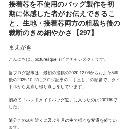
稿
接着芯を不使用のバッグ製作を初
日:
期に体感した者がお伝えできるこ
と、生地・接着芯両方の粗裁ち後の
裁断のきめ細やかさ【297】
まえがき
こんにちは。picturesque（ピクチャレスク）です。
当ブログ記事は、最初の投稿の2020.12.08からおよそ5年
後の2025.10.27にブログ記事の「手直し」の順番で、タイ
トルから見直し綴り直しをしています。
初めて「ハンドメイドバッグ道」に入ったのは2007年で
した。
随分この20年近くに及ぶ年月の中で様々な変遷を経てい
ます。