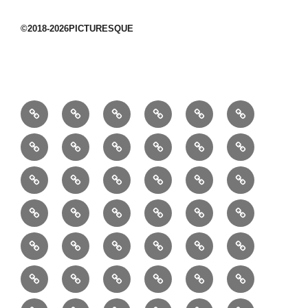
©2018-2026PICTURESQUE
1/10：
10/10：
2/10：
3/10：
4/10：
5/10：
材
ジ
製
は
Ｈ
事
6/10：
7/10：
8/10：
9/10：
creema
①
料
ュ
作
ぎ
Ｍ
業
読
食・
リ
コ
で
入
エ
れ
Ｂ
②
③
④
⑤
⑥
⑦
書
健
フ
ー
販
園
リ
教
半
巾
巾
巾
小
リ
康
ォ
デ
売
バ
ー
室
⑧
⑨
⑩
⑪
⑫
⑬
月
着
着
着
動
ュ
ー
中
ッ
メ
ミ
マ
マ
ポ
ボ
型
袋
袋
シ
物
ッ
ム
の
グ
⑭
⑮
⑯
⑰
⑱
⑲
ッ
シ
チ
ス
ー
デ
（縦
（小）
ョ
用
ク
ハ
セ
ボ
ボ
ヘ
ピ
ビ
バ
セ
ン
無
ク
チ
ィ
長）
ル
小
ン
ッ
⑳
お
お
デ
デ
ブ
ッ
ス
ル
ン
ジ
ニ
ン
カ
し
ー
ダ
物
ド
ト
ハ
取
問
ジ
ジ
ロ
ク
ト
メ
タ
ネ
テ
ジ
バ
シ
バ
ー
メ
プ
ラ
ル
レ
レ
㉑