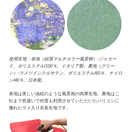
使用生地：表地（紺系マルチカラー風景柄）-ジャカー
ド、ポリエステル/100％、イタリア製。裏地（グリー
ン）-ラメツインクルサテン、ポリエステル/60％、ナイロ
ン/40％、日本製。
表地は美しい油絵のような風景画の肉厚生地、裏地はこ
れまで色違いで何度も利用させていただいたハリコシに
優れたラメ入り衣装生地です。