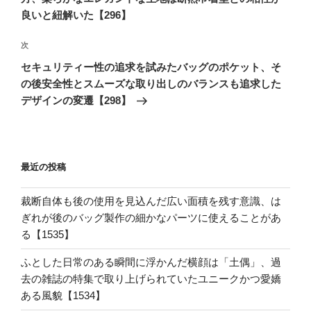
ビ
稿
良いと紐解いた【296】
ゲ
次
次
ー
の
シ
セキュリティー性の追求を試みたバッグのポケット、そ
投
の後安全性とスムーズな取り出しのバランスも追求した
ョ
稿
デザインの変遷【298】
ン
最近の投稿
裁断自体も後の使用を見込んだ広い面積を残す意識、は
ぎれが後のバッグ製作の細かなパーツに使えることがあ
る【1535】
ふとした日常のある瞬間に浮かんだ横顔は「土偶」、過
去の雑誌の特集で取り上げられていたユニークかつ愛嬌
ある風貌【1534】