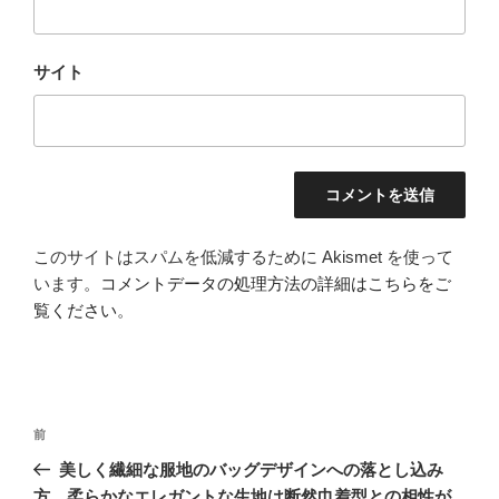
サイト
このサイトはスパムを低減するために Akismet を使って
います。
コメントデータの処理方法の詳細はこちらをご
覧ください
。
投
前
前
稿
の
美しく繊細な服地のバッグデザインへの落とし込み
ナ
投
方、柔らかなエレガントな生地は断然巾着型との相性が