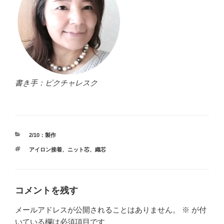
書き手：ピクチャレスク
カ
2/10：製作
テ
タ
アイロン接着
、
ニット芯
、
織芯
ゴ
グ
リ
ー
コメントを残す
メールアドレスが公開されることはありません。
※
が付
いている欄は必須項目です