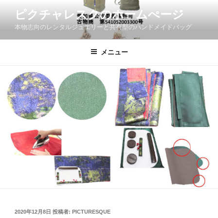
コ
ピクチャレスクのホームぺージ
ン
本物志向のレンタルジュエリーと共有型のハンドメイドバッグ
テ
ン
ツ
メニュー
へ
ス
キ
ッ
プ
投
2020年12月8日
投稿者:
PICTURESQUE