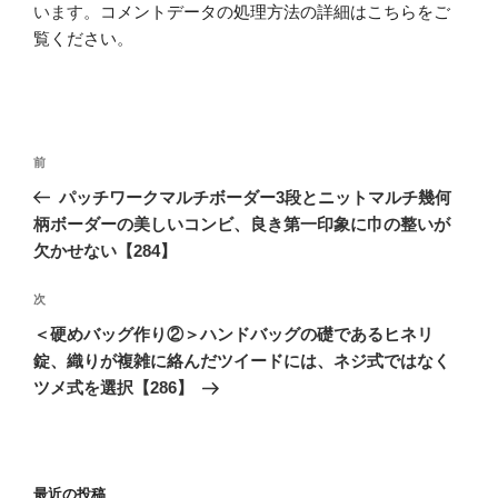
います。
コメントデータの処理方法の詳細はこちらをご
覧ください
。
投
前
前
稿
の
パッチワークマルチボーダー3段とニットマルチ幾何
ナ
投
柄ボーダーの美しいコンビ、良き第一印象に巾の整いが
ビ
稿
欠かせない【284】
ゲ
次
次
ー
の
シ
＜硬めバッグ作り②＞ハンドバッグの礎であるヒネリ
投
錠、織りが複雑に絡んだツイードには、ネジ式ではなく
ョ
稿
ツメ式を選択【286】
ン
最近の投稿