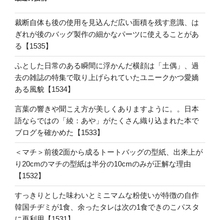
裁断自体も後の使用を見込んだ広い面積を残す意識、は
ぎれが後のバッグ製作の細かなパーツに使えることがあ
る【1535】
ふとした日常のある瞬間に浮かんだ横顔は「土偶」、過
去の雑誌の特集で取り上げられていたユニークかつ愛嬌
ある風貌【1534】
言葉の響きや聞こえ方が美しくありますように。。日本
語ならではの「綾：あや」がたくさん織り込まれた本で
ブログを確かめた【1533】
＜マチ＞前後2面から成るトートバッグの型紙、出来上が
り20cmのマチの型紙は半分の10cmのみが正解な理由
【1532】
すっきりとした味わいとミニマムな粉使いが特徴の自作
韓国チヂミが1食、余ったタレは次の1食できのこパスタ
に再利用【1531】