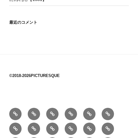
最近のコメント
©2018-2026PICTURESQUE
1/10：
10/10：
2/10：
3/10：
4/10：
5/10：
材
ジ
製
は
Ｈ
事
6/10：
7/10：
8/10：
9/10：
creema
①
料
ュ
作
ぎ
Ｍ
業
読
食・
リ
コ
で
入
エ
れ
Ｂ