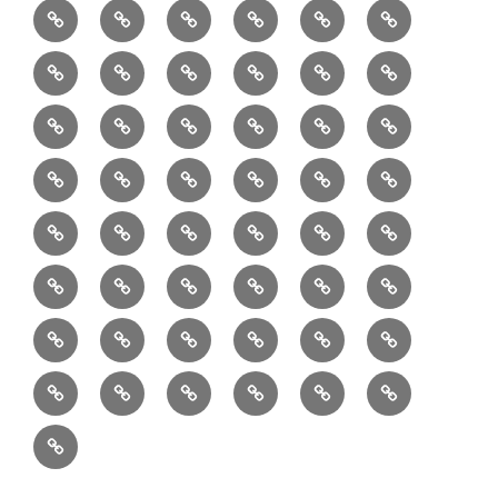
②
③
④
⑤
⑥
⑦
書
健
フ
ー
販
園
リ
教
半
巾
巾
巾
小
リ
康
ォ
デ
売
バ
ー
室
⑧
⑨
⑩
⑪
⑫
⑬
月
着
着
着
動
ュ
ー
中
ッ
メ
ミ
マ
マ
ポ
ボ
型
袋
袋
シ
物
ッ
ム
の
グ
⑭
⑮
⑯
⑰
⑱
⑲
ッ
シ
チ
ス
ー
デ
（縦
（小）
ョ
用
ク
ハ
セ
ボ
ボ
ヘ
ピ
ビ
バ
セ
ン
無
ク
チ
ィ
長）
ル
小
ン
ッ
⑳
お
お
デ
デ
ブ
ッ
ス
ル
ン
ジ
ニ
ン
カ
し
ー
ダ
物
ド
ト
ハ
取
問
ジ
ジ
ロ
ク
ト
メ
タ
ネ
テ
ジ
バ
シ
バ
ー
メ
プ
ラ
ル
レ
レ
㉑
ン
引
合
タ
タ
グ
ス
ン
ッ
ッ
ス
ィ
ャ
ー
ョ
ッ
イ
ラ
ン
ー
ン
ン
イ
ド
の
せ
ル
ル
型
ト
ク
バ
ー
ー
ル
グ
ド
㉒
㉓
㉔
㉕
㉖
㉗
イ
デ
ル
タ
タ
ン
バ
流
及
コ
コ
バ
バ
ッ
ダ
バ
エ
楽
ナ
ド
ド
オ
バ
ィ
ル
ル
テ
ッ
れ
び
ン
ン
ッ
ッ
グ
ー
㉘
㉙
㉚
㉛
㉜
事
ッ
コ
器
ッ
ー
イ
ー
シ
ン
ジ
ジ
リ
グ
ご
テ
テ
グ
グ
（定
カ
ク
ク
ト
洋
業
グ
バ
入
プ
ム
リ
ル
ー
グ
ュ
ュ
ア
相
ン
ン
番
事
伝
共
最
本
製
ー
ッ
ラ
ー
服
者
ッ
れ
サ
型
ー
イ
ポ
ペ
エ
エ
収
談
ツ
ツ
品
業
言
有
近
物
作
テ
シ
ッ
ト
ラ
か
グ
ッ
ン
リ
ー
リ
リ
納
ご
販
Ｓ
「羽
者
板
型
の
志
品
ン
ョ
チ
ッ
ら
（定
ク
ワ
シ
ジ
ー
ー
注
売
Ｎ
二
概
（月
の
投
向
ア
ン
ク
の
番
（定
ン
ー
ご
商
文
Ｓ
重