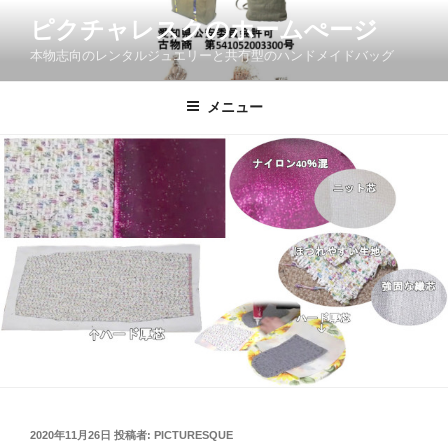
コ
ピクチャレスクのホームぺージ
ン
本物志向のレンタルジュエリーと共有型のハンドメイドバッグ
テ
ン
ツ
メニュー
へ
ス
キ
ッ
プ
投
2020年11月26日
投稿者:
PICTURESQUE