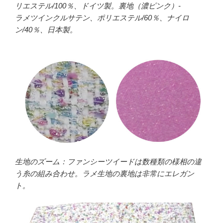
リエステル/100％、ドイツ製。裏地（濃ピンク）-
ラメツインクルサテン、ポリエステル/60％、ナイロ
ン/40％、日本製。
生地のズーム：ファンシーツイードは数種類の様相の違
う糸の組み合わせ。ラメ生地の裏地は非常にエレガン
ト。