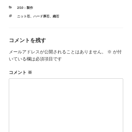
カ
2/10：製作
テ
タ
ニット芯
、
ハード厚芯
、
織芯
ゴ
グ
リ
ー
コメントを残す
メールアドレスが公開されることはありません。
※
が付
いている欄は必須項目です
コメント
※