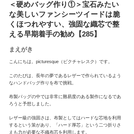
稿
＜硬めバッグ作り①＞宝石みたい
日:
な美しいファンシーツイードは脆
くほつれやすい、強固な織芯で整
える早期着手の勧め【285】
まえがき
こんにちは。picturesque（ピクチャレスク）です。
このたびは、長年の夢であるレザーで作られているよう
なハンドバッグ作りを布で挑戦。
布製バッグの中では非常に難易度のある製作になるであ
ろうと予想しました。
レザー級の強固さは、布製としてはハードな芯地を利用
するという策があり、「ハード厚芯」という二つ折りさ
えも力が必要な不織布芯を利用します。