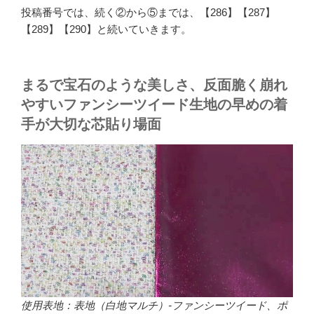
投稿番号では、続く②から⑤までは、【286】【287】
【289】【290】と続いていきます。
まるで宝石のような美しさ、反面脆く崩れ
やすいファンシーツイード生地の早めの着
手が大切な芯貼り場面
使用表地：表地（白地マルチ）-ファンシーツイード、ポ