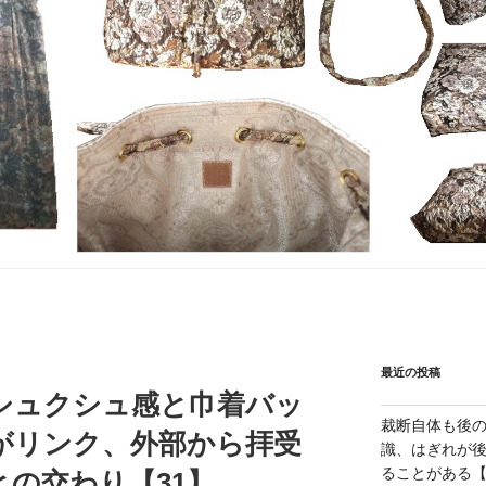
最近の投稿
シュクシュ感と巾着バッ
裁断自体も後
がリンク、外部から拝受
識、はぎれが
ることがある【1
の交わり【31】