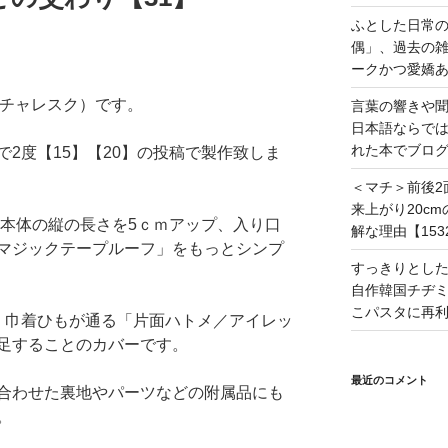
ふとした日常
偶」、過去の
ークかつ愛嬌あ
（ピクチャレスク）です。
言葉の響きや
日本語ならで
れた本でブログ
2度【15】【20】の投稿で製作致しま
＜マチ＞前後2
来上がり20c
ら本体の縦の長さを5ｃｍアップ、入り口
解な理由【153
マジックテープルーフ」をもっとシンプ
すっきりとし
自作韓国チヂミ
こパスタに再利
、巾着ひもが通る「片面ハトメ／アイレッ
足することのカバーです。
最近のコメント
合わせた裏地やパーツなどの附属品にも
。