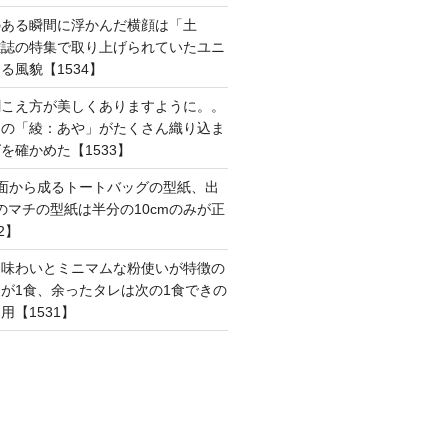
のある瞬間に浮かんだ横顔は「土
雑誌の特集で取り上げられていたユニ
る風貌【1534】
聞こえ方が美しくありますように。。
はの「綾：あや」がたくさん織り込ま
を確かめた【1533】
面から成るトートバッグの型紙、出
mのマチの型紙は半分の10cmのみが正
2】
た味わいとミニマムな粉使いが特徴の
が1食、余ったタレは次の1食できの
用【1531】