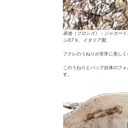
表地（ブロンズ）：ジャカード、
ン/17％、イタリア製。
フクレのうねりが非常に美しく
このうねりとバッグ自体のフォ
す。