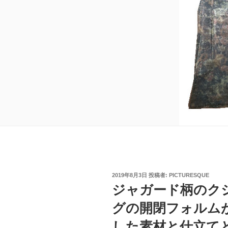
投
2019年8月3日
投稿者:
PICTURESQUE
稿
ジャガード柄のク
日:
グの開閉フォルム
した素材と仕立てと