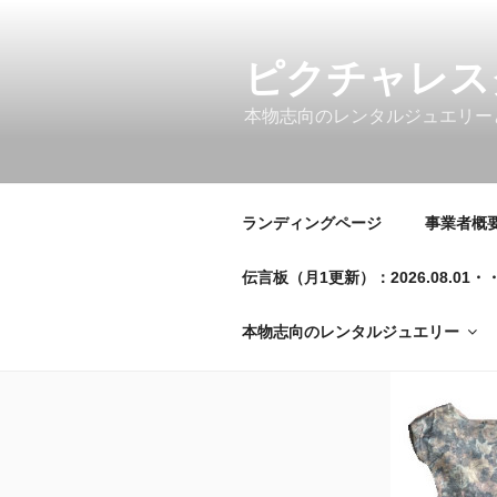
コ
ン
テ
ピクチャレス
ン
本物志向のレンタルジュエリー
ツ
へ
ス
キ
ランディングページ
事業者概要／
ッ
プ
伝言板（月1更新）：2026.08.
本物志向のレンタルジュエリー