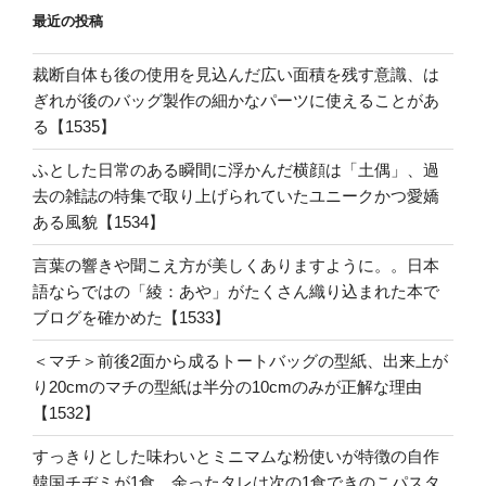
最近の投稿
裁断自体も後の使用を見込んだ広い面積を残す意識、は
ぎれが後のバッグ製作の細かなパーツに使えることがあ
る【1535】
ふとした日常のある瞬間に浮かんだ横顔は「土偶」、過
去の雑誌の特集で取り上げられていたユニークかつ愛嬌
ある風貌【1534】
言葉の響きや聞こえ方が美しくありますように。。日本
語ならではの「綾：あや」がたくさん織り込まれた本で
ブログを確かめた【1533】
＜マチ＞前後2面から成るトートバッグの型紙、出来上が
り20cmのマチの型紙は半分の10cmのみが正解な理由
【1532】
すっきりとした味わいとミニマムな粉使いが特徴の自作
韓国チヂミが1食、余ったタレは次の1食できのこパスタ