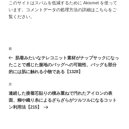
このサイトはスパムを低減するために Akismet を使って
います。
コメントデータの処理方法の詳細はこちらをご
覧ください
。
投
前
前
稿
の
肌着みたいなテレコニット素材がナップサックになっ
ナ
投
たことで感じた服地のバッグへの可能性、バッグも部分
ビ
稿
的には肌に触れる小物である【1328】
ゲ
次
次
ー
の
シ
連続した接着芯貼りの積み重ねで汚れたアイロンの表
投
面、糊や織り糸によるざらざらがツルツルになるコット
ョ
稿
ン利用法【215】
ン