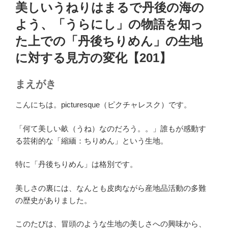
稿
美しいうねりはまるで丹後の海の
日:
よう、「うらにし」の物語を知っ
た上での「丹後ちりめん」の生地
に対する見方の変化【201】
まえがき
こんにちは。picturesque（ピクチャレスク）です。
「何て美しい畝（うね）なのだろう。。」誰もが感動す
る芸術的な「縮緬：ちりめん」という生地。
特に「丹後ちりめん」は格別です。
美しさの裏には、なんとも皮肉ながら産地品活動の多難
の歴史がありました。
このたびは、冒頭のような生地の美しさへの興味から、