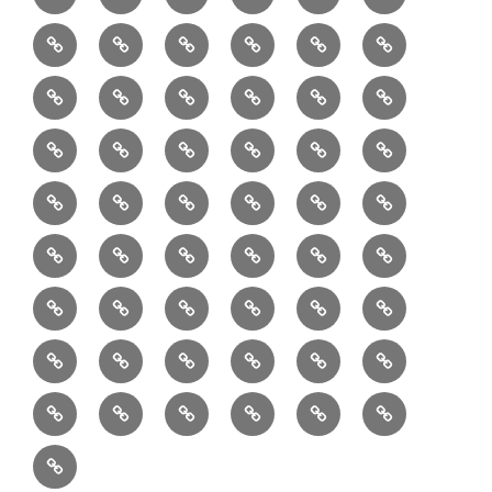
読
食・
リ
コ
で
入
エ
れ
Ｂ
②
③
④
⑤
⑥
⑦
書
健
フ
ー
販
園
リ
教
半
巾
巾
巾
小
リ
康
ォ
デ
売
バ
ー
室
⑧
⑨
⑩
⑪
⑫
⑬
月
着
着
着
動
ュ
ー
中
ッ
メ
ミ
マ
マ
ポ
ボ
型
袋
袋
シ
物
ッ
ム
の
グ
⑭
⑮
⑯
⑰
⑱
⑲
ッ
シ
チ
ス
ー
デ
（縦
（小）
ョ
用
ク
ハ
セ
ボ
ボ
ヘ
ピ
ビ
バ
セ
ン
無
ク
チ
ィ
長）
ル
小
ン
ッ
⑳
お
お
デ
デ
ブ
ッ
ス
ル
ン
ジ
ニ
ン
カ
し
ー
ダ
物
ド
ト
ハ
取
問
ジ
ジ
ロ
ク
ト
メ
タ
ネ
テ
ジ
バ
シ
バ
ー
メ
プ
ラ
ル
レ
レ
㉑
ン
引
合
タ
タ
グ
ス
ン
ッ
ッ
ス
ィ
ャ
ー
ョ
ッ
イ
ラ
ン
ー
ン
ン
イ
ド
の
せ
ル
ル
型
ト
ク
バ
ー
ー
ル
グ
ド
㉒
㉓
㉔
㉕
㉖
㉗
イ
デ
ル
タ
タ
ン
バ
流
及
コ
コ
バ
バ
ッ
ダ
バ
エ
楽
ナ
ド
ド
オ
バ
ィ
ル
ル
テ
ッ
れ
び
ン
ン
ッ
ッ
グ
ー
㉘
㉙
㉚
㉛
㉜
事
ッ
コ
器
ッ
ー
イ
ー
シ
ン
ジ
ジ
リ
グ
ご
テ
テ
グ
グ
（定
カ
ク
ク
ト
洋
業
グ
バ
入
プ
ム
リ
ル
ー
グ
ュ
ュ
ア
相
ン
ン
番
事
伝
共
最
本
製
ー
ッ
ラ
ー
服
者
ッ
れ
サ
型
ー
イ
ポ
ペ
エ
エ
収
談
ツ
ツ
品
業
言
有
近
物
作
テ
シ
ッ
ト
ラ
か
グ
ッ
ン
リ
ー
リ
リ
納
ご
販
Ｓ
「羽
者
板
型
の
志
品
ン
ョ
チ
ッ
ら
（定
ク
ワ
シ
ジ
ー
ー
注
売
Ｎ
二
概
（月
の
投
向
ア