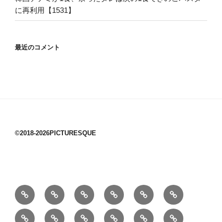
に再利用【1531】
最近のコメント
©2018-2026PICTURESQUE
1/10：
10/10：
2/10：
3/10：
4/10：
5/10：
材
ジ
製
は
Ｈ
事
6/10：
7/10：
8/10：
9/10：
creema
①
料
ュ
作
ぎ
Ｍ
業