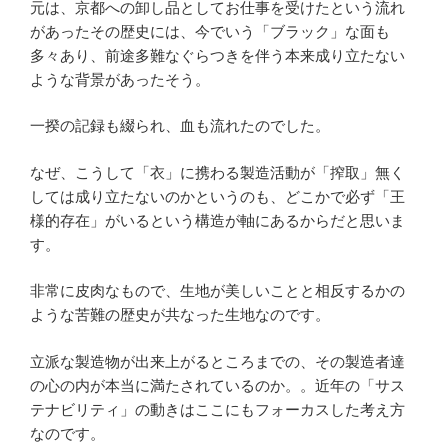
元は、京都への卸し品としてお仕事を受けたという流れ
があったその歴史には、今でいう「ブラック」な面も
多々あり、前途多難なぐらつきを伴う本来成り立たない
ような背景があったそう。
一揆の記録も綴られ、血も流れたのでした。
なぜ、こうして「衣」に携わる製造活動が「搾取」無く
しては成り立たないのかというのも、どこかで必ず「王
様的存在」がいるという構造が軸にあるからだと思いま
す。
非常に皮肉なもので、生地が美しいことと相反するかの
ような苦難の歴史が共なった生地なのです。
立派な製造物が出来上がるところまでの、その製造者達
の心の内が本当に満たされているのか。。近年の「サス
テナビリティ」の動きはここにもフォーカスした考え方
なのです。