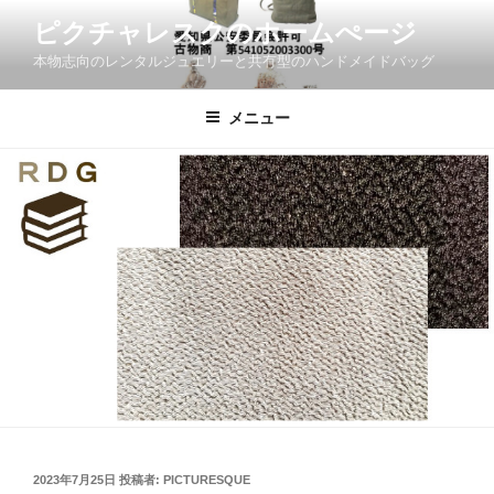
コ
ピクチャレスクのホームぺージ
ン
本物志向のレンタルジュエリーと共有型のハンドメイドバッグ
テ
ン
ツ
メニュー
へ
ス
キ
ッ
プ
投
2023年7月25日
投稿者:
PICTURESQUE