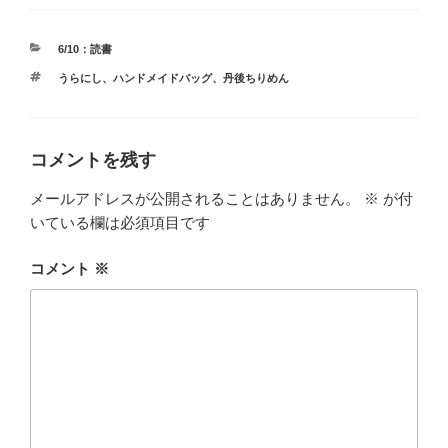
カ
6/10：読書
テ
タ
うらにし
、
ハンドメイドバッグ
、
丹後ちりめん
ゴ
グ
リ
ー
コメントを残す
メールアドレスが公開されることはありません。
※
が付
いている欄は必須項目です
コメント
※