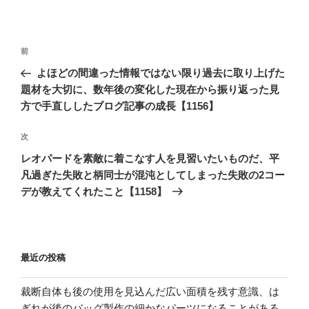
投
前
前
稿
の
よほどの間違った情報ではない限り過去に取り上げた
ナ
投
題材を大切に、数年後の変化した現在から振り返った見
ビ
稿
方で手直ししたブログ記事の成長【1156】
ゲ
次
次
ー
の
シ
レオパードを素敵に着こなす人を見習いたいものだ、平
投
凡過ぎた失敗と柄同士が混沌としてしまった失敗の2コー
ョ
稿
デが教えてくれたこと【1158】
ン
最近の投稿
裁断自体も後の使用を見込んだ広い面積を残す意識、は
ぎれが後のバッグ製作の細かなパーツになることがある