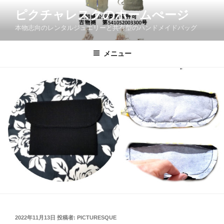
コ
ピクチャレスクのホームぺージ
ン
本物志向のレンタルジュエリーと共有型のハンドメイドバッグ
テ
ン
ツ
メニュー
へ
ス
キ
ッ
プ
投
2022年11月13日
投稿者:
PICTURESQUE