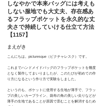
稿
しなやかで本来バッグには考えも
日:
しない服地でも大丈夫、存在感あ
るフラップポケットを永久的な丈
夫さで持続していける仕立て方法
【1157】
まえがき
こんにちは。picturesque（ピクチャレスク）です。
これまでハンドメイドバッグのフラップポケットを幾度
となく製作してまいりましたが、このたびが初めての作
り方になるという作り方で実験をしました。
というのも、ポケットに使用する生地が薄手で、フラッ
プの美しいカーブライン、袋布の角の美しい尖りなどが
薄手の生地であることが原因で歪むことを解消するため