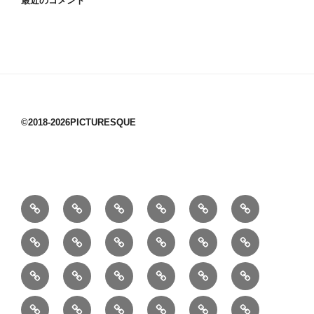
最近のコメント
©2018-2026PICTURESQUE
1/10：
10/10：
2/10：
3/10：
4/10：
5/10：
材
ジ
製
は
Ｈ
事
6/10：
7/10：
8/10：
9/10：
creema
①
料
ュ
作
ぎ
Ｍ
業
読
食・
リ
コ
で
入
エ
れ
Ｂ
②
③
④
⑤
⑥
⑦
書
健
フ
ー
販
園
リ
教
半
巾
巾
巾
小
リ
康
ォ
デ
売
バ
ー
室
⑧
⑨
⑩
⑪
⑫
⑬
月
着
着
着
動
ュ
ー
中
ッ