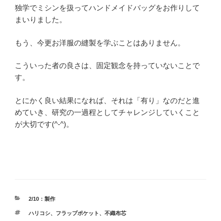
独学でミシンを扱ってハンドメイドバッグをお作りして
まいりました。
もう、今更お洋服の縫製を学ぶことはありません。
こういった者の良さは、固定観念を持っていないことで
す。
とにかく良い結果になれば、それは「有り」なのだと進
めていき、研究の一過程としてチャレンジしていくこと
が大切です(^-^)。
カ
2/10：製作
テ
タ
ハリコシ
、
フラップポケット
、
不織布芯
ゴ