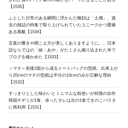
【1535】
ふとした日常のある瞬間に浮かんだ横顔は「土偶」、過
去の雑誌の特集で取り上げられていたユニークかつ愛嬌
ある風貌【1534】
言葉の響きや聞こえ方が美しくありますように。。日本
語ならではの「綾：あや」がたくさん織り込まれた本で
ブログを確かめた【1533】
＜マチ＞前後2面から成るトートバッグの型紙、出来上が
り20cmのマチの型紙は半分の10cmのみが正解な理由
【1532】
すっきりとした味わいとミニマムな粉使いが特徴の自作
韓国チヂミが1食、余ったタレは次の1食できのこパスタ
に再利用【1531】