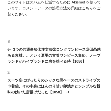
このサイトはスパムを低減するために Akismet を使って
います。
コメントデータの処理方法の詳細はこちらをご
覧ください
。
投
前
前
稿
の
3つの共通事項①注文服②ロングワンピース③凹凸感
ナ
投
ある素材。。という夏場の古着ワンピース集め、ノーブ
ビ
稿
ランドがハイブランドに肩を並べる時【1056】
ゲ
次
次
ー
の
シ
スーツ姿にぴったりのシックな黒ベースのストライプの
投
巾着袋、その中身はほんのり甘い卵焼きとシンプルな旨
ョ
稿
味の効いた唐揚げだった【1058】
ン