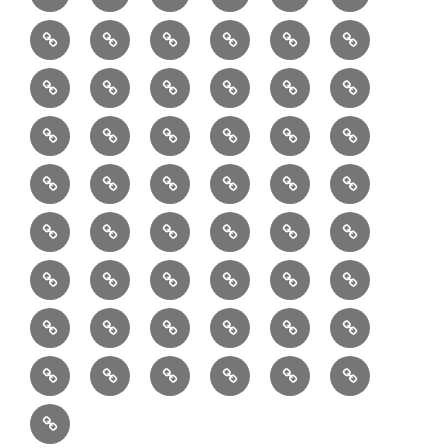
読
食・
リ
コ
で
入
エ
れ
Ｂ
②
③
④
⑤
⑥
⑦
書
健
フ
ー
販
園
リ
教
半
巾
巾
巾
小
リ
康
ォ
デ
売
バ
ー
室
⑧
⑨
⑩
⑪
⑫
⑬
月
着
着
着
動
ュ
ー
中
ッ
メ
ミ
マ
マ
ポ
ボ
型
袋
袋
シ
物
ッ
ム
の
グ
⑭
⑮
⑯
⑰
⑱
⑲
ッ
シ
チ
ス
ー
デ
（縦
（小）
ョ
用
ク
ハ
セ
ボ
ボ
ヘ
ピ
ビ
バ
セ
ン
無
ク
チ
ィ
長）
ル
小
ン
ッ
⑳
お
お
デ
デ
ブ
ッ
ス
ル
ン
ジ
ニ
ン
カ
し
ー
ダ
物
ド
ト
ハ
取
問
ジ
ジ
ロ
ク
ト
メ
タ
ネ
テ
ジ
バ
シ
バ
ー
メ
プ
ラ
ル
レ
レ
㉑
ン
引
合
タ
タ
グ
ス
ン
ッ
ッ
ス
ィ
ャ
ー
ョ
ッ
イ
ラ
ン
ー
ン
ン
イ
ド
の
せ
ル
ル
型
ト
ク
バ
ー
ー
ル
グ
ド
㉒
㉓
㉔
㉕
㉖
㉗
イ
デ
ル
タ
タ
ン
バ
流
及
コ
コ
バ
バ
ッ
ダ
バ
エ
楽
ナ
ド
ド
オ
バ
ィ
ル
ル
テ
ッ
れ
び
ン
ン
ッ
ッ
グ
ー
㉘
㉙
㉚
㉛
㉜
事
ッ
コ
器
ッ
ー
イ
ー
シ
ン
ジ
ジ
リ
グ
ご
テ
テ
グ
グ
（定
カ
ク
ク
ト
洋
業
グ
バ
入
プ
ム
リ
ル
ー
グ
ュ
ュ
ア
相
ン
ン
番
事
伝
共
最
本
製
ー
ッ
ラ
ー
服
者
ッ
れ
サ
型
ー
イ
ポ
ペ
エ
エ
収
談
ツ
ツ
品
業
言
有
近
物
作
テ
シ
ッ
ト
ラ
か
グ
ッ
ン
リ
ー
リ
リ
納
ご
販
Ｓ
「羽
者
板
型
の
志
品
ン
ョ
チ
ッ
ら
（定
ク
ワ
シ
ジ
ー
ー
注
売
Ｎ
二
概
（月
の
投
向
ア