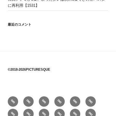
に再利用【1531】
最近のコメント
©2018-2026PICTURESQUE
1/10：
10/10：
2/10：
3/10：
4/10：
5/10：
材
ジ
製
は
Ｈ
事
6/10：
7/10：
8/10：
9/10：
creema
①
料
ュ
作
ぎ
Ｍ
業