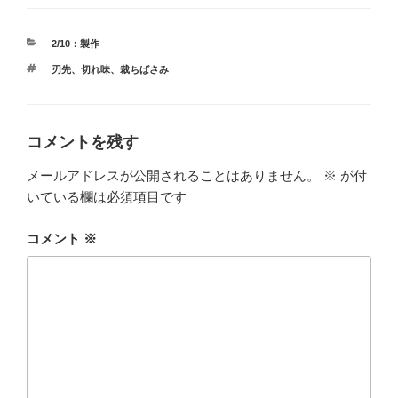
カ
2/10：製作
テ
タ
刃先
、
切れ味
、
裁ちばさみ
ゴ
グ
リ
ー
コメントを残す
メールアドレスが公開されることはありません。
※
が付
いている欄は必須項目です
コメント
※