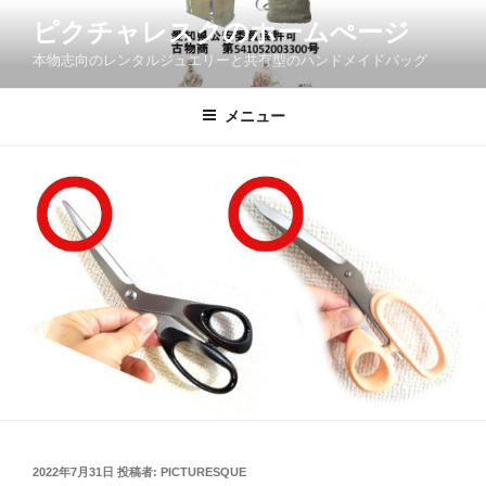
コ
ピクチャレスクのホームぺージ
ン
本物志向のレンタルジュエリーと共有型のハンドメイドバッグ
テ
ン
ツ
メニュー
へ
ス
キ
ッ
プ
投
2022年7月31日
投稿者:
PICTURESQUE