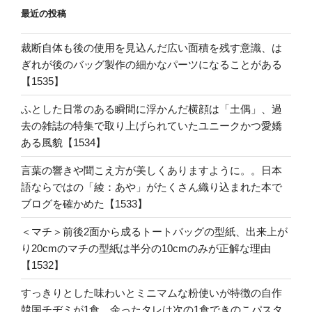
最近の投稿
裁断自体も後の使用を見込んだ広い面積を残す意識、は
ぎれが後のバッグ製作の細かなパーツになることがある
【1535】
ふとした日常のある瞬間に浮かんだ横顔は「土偶」、過
去の雑誌の特集で取り上げられていたユニークかつ愛嬌
ある風貌【1534】
言葉の響きや聞こえ方が美しくありますように。。日本
語ならではの「綾：あや」がたくさん織り込まれた本で
ブログを確かめた【1533】
＜マチ＞前後2面から成るトートバッグの型紙、出来上が
り20cmのマチの型紙は半分の10cmのみが正解な理由
【1532】
すっきりとした味わいとミニマムな粉使いが特徴の自作
韓国チヂミが1食、余ったタレは次の1食できのこパスタ