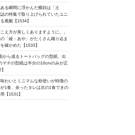
のある瞬間に浮かんだ横顔は「土
雑誌の特集で取り上げられていたユニ
る風貌【1534】
聞こえ方が美しくありますように。。
はの「綾：あや」がたくさん織り込ま
を確かめた【1533】
面から成るトートバッグの型紙、出
mのマチの型紙は半分の10cmのみが正
2】
た味わいとミニマムな粉使いが特徴の
が1食、余ったタレは次の1食できの
用【1531】