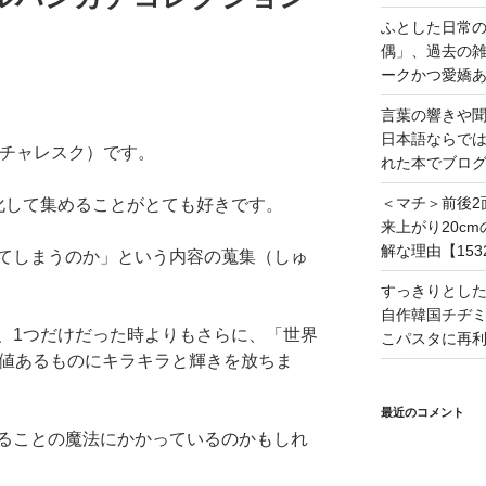
ふとした日常
偶」、過去の
ークかつ愛嬌あ
言葉の響きや
日本語ならで
（ピクチャレスク）です。
れた本でブログ
＜マチ＞前後2
化して集めることがとても好きです。
来上がり20c
解な理由【153
てしまうのか」という内容の蒐集（しゅ
すっきりとし
自作韓国チヂミ
、1つだけだった時よりもさらに、「世界
こパスタに再利
価値あるものにキラキラと輝きを放ちま
最近のコメント
ることの魔法にかかっているのかもしれ