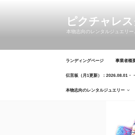
コ
ン
テ
ピクチャレス
ン
本物志向のレンタルジュエリー
ツ
へ
ス
キ
ランディングページ
事業者概要／
ッ
プ
伝言板（月1更新）：2026.08.
本物志向のレンタルジュエリー