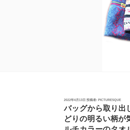
投
2022年4月13日
投稿者:
PICTURESQUE
稿
バッグから取り出
日:
どりの明るい柄が
ルチカラーのタオ