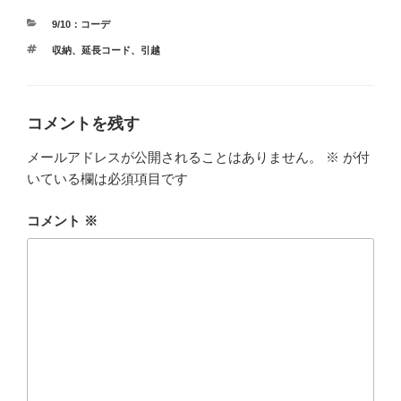
カ
9/10：コーデ
テ
タ
収納
、
延長コード
、
引越
ゴ
グ
リ
ー
コメントを残す
メールアドレスが公開されることはありません。
※
が付
いている欄は必須項目です
コメント
※