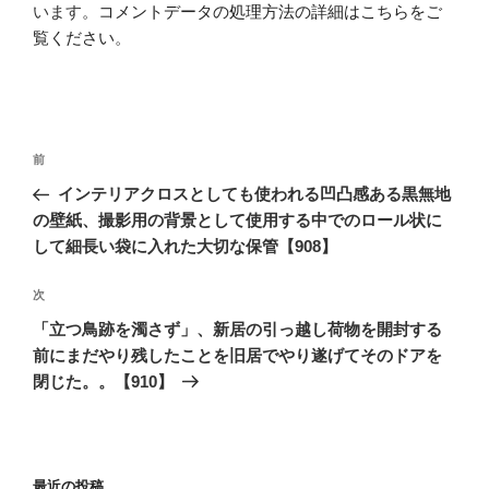
います。
コメントデータの処理方法の詳細はこちらをご
覧ください
。
投
前
前
稿
の
インテリアクロスとしても使われる凹凸感ある黒無地
ナ
投
の壁紙、撮影用の背景として使用する中でのロール状に
ビ
稿
して細長い袋に入れた大切な保管【908】
ゲ
次
次
ー
の
シ
「立つ鳥跡を濁さず」、新居の引っ越し荷物を開封する
投
前にまだやり残したことを旧居でやり遂げてそのドアを
ョ
稿
閉じた。。【910】
ン
最近の投稿