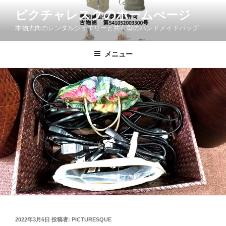
コ
ピクチャレスクのホームぺージ
ン
本物志向のレンタルジュエリーと共有型のハンドメイドバッグ
テ
ン
ツ
メニュー
へ
ス
キ
ッ
プ
投
2022年3月6日
投稿者:
PICTURESQUE