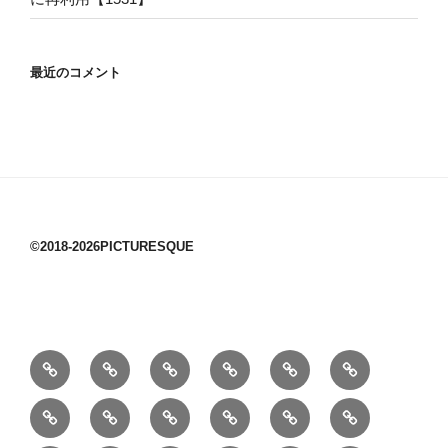
最近のコメント
©2018-2026PICTURESQUE
1/10：
10/10：
2/10：
3/10：
4/10：
5/10：
材
ジ
製
は
Ｈ
事
6/10：
7/10：
8/10：
9/10：
creema
①
料
ュ
作
ぎ
Ｍ
業
読
食・
リ
コ
で
入
エ
れ
Ｂ