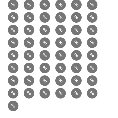
②
③
④
⑤
⑥
⑦
書
健
フ
ー
販
園
リ
教
半
巾
巾
巾
小
リ
康
ォ
デ
売
バ
ー
室
⑧
⑨
⑩
⑪
⑫
⑬
月
着
着
着
動
ュ
ー
中
ッ
メ
ミ
マ
マ
ポ
ボ
型
袋
袋
シ
物
ッ
ム
の
グ
⑭
⑮
⑯
⑰
⑱
⑲
ッ
シ
チ
ス
ー
デ
（縦
（小）
ョ
用
ク
ハ
セ
ボ
ボ
ヘ
ピ
ビ
バ
セ
ン
無
ク
チ
ィ
長）
ル
小
ン
ッ
⑳
お
お
デ
デ
ブ
ッ
ス
ル
ン
ジ
ニ
ン
カ
し
ー
ダ
物
ド
ト
ハ
取
問
ジ
ジ
ロ
ク
ト
メ
タ
ネ
テ
ジ
バ
シ
バ
ー
メ
プ
ラ
ル
レ
レ
㉑
ン
引
合
タ
タ
グ
ス
ン
ッ
ッ
ス
ィ
ャ
ー
ョ
ッ
イ
ラ
ン
ー
ン
ン
イ
ド
の
せ
ル
ル
型
ト
ク
バ
ー
ー
ル
グ
ド
㉒
㉓
㉔
㉕
㉖
㉗
イ
デ
ル
タ
タ
ン
バ
流
及
コ
コ
バ
バ
ッ
ダ
バ
エ
楽
ナ
ド
ド
オ
バ
ィ
ル
ル
テ
ッ
れ
び
ン
ン
ッ
ッ
グ
ー
㉘
㉙
㉚
㉛
㉜
事
ッ
コ
器
ッ
ー
イ
ー
シ
ン
ジ
ジ
リ
グ
ご
テ
テ
グ
グ
（定
カ
ク
ク
ト
洋
業
グ
バ
入
プ
ム
リ
ル
ー
グ
ュ
ュ
ア
相
ン
ン
番
事
伝
共
最
本
製
ー
ッ
ラ
ー
服
者
ッ
れ
サ
型
ー
イ
ポ
ペ
エ
エ
収
談
ツ
ツ
品
業
言
有
近
物
作
テ
シ
ッ
ト
ラ
か
グ
ッ
ン
リ
ー
リ
リ
納
ご
販
Ｓ
「羽
者
板
型
の
志
品
ン
ョ
チ
ッ
ら
（定
ク
ワ
シ
ジ
ー
ー
注
売
Ｎ
二
概
（月
の
投
向
ア
ン
ク
の
番
（定
ン
ー
ご
商
文
Ｓ
重