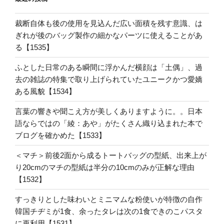
裁断自体も後の使用を見込んだ広い面積を残す意識、は
ぎれが後のバッグ製作の細かなパーツに使えることがあ
る【1535】
ふとした日常のある瞬間に浮かんだ横顔は「土偶」、過
去の雑誌の特集で取り上げられていたユニークかつ愛嬌
ある風貌【1534】
言葉の響きや聞こえ方が美しくありますように。。日本
語ならではの「綾：あや」がたくさん織り込まれた本で
ブログを確かめた【1533】
＜マチ＞前後2面から成るトートバッグの型紙、出来上が
り20cmのマチの型紙は半分の10cmのみが正解な理由
【1532】
すっきりとした味わいとミニマムな粉使いが特徴の自作
韓国チヂミが1食、余ったタレは次の1食できのこパスタ
に再利用【1531】