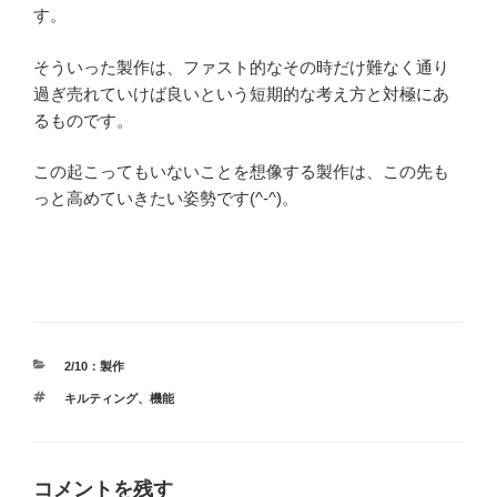
す。
そういった製作は、ファスト的なその時だけ難なく通り
過ぎ売れていけば良いという短期的な考え方と対極にあ
るものです。
この起こってもいないことを想像する製作は、この先も
っと高めていきたい姿勢です(^-^)。
カ
2/10：製作
テ
タ
キルティング
、
機能
ゴ
グ
リ
ー
コメントを残す