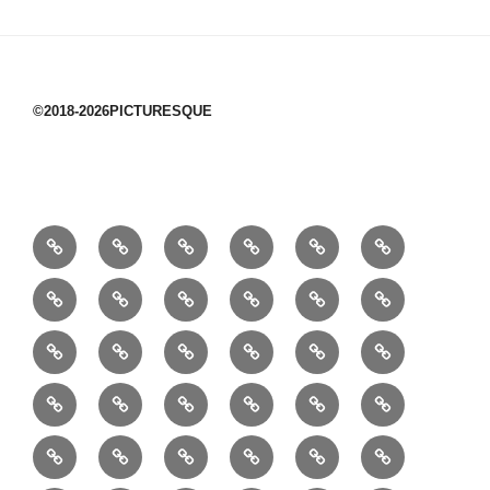
©2018-2026PICTURESQUE
1/10：
10/10：
2/10：
3/10：
4/10：
5/10：
材
ジ
製
は
Ｈ
事
6/10：
7/10：
8/10：
9/10：
creema
①
料
ュ
作
ぎ
Ｍ
業
読
食・
リ
コ
で
入
エ
れ
Ｂ
②
③
④
⑤
⑥
⑦
書
健
フ
ー
販
園
リ
教
半
巾
巾
巾
小
リ
康
ォ
デ
売
バ
ー
室
⑧
⑨
⑩
⑪
⑫
⑬
月
着
着
着
動
ュ
ー
中
ッ
メ
ミ
マ
マ
ポ
ボ
型
袋
袋
シ
物
ッ
ム
の
グ
⑭
⑮
⑯
⑰
⑱
⑲
ッ
シ
チ
ス
ー
デ
（縦
（小）
ョ
用
ク
ハ
セ
ボ
ボ
ヘ
ピ
ビ
バ
セ
ン
無
ク
チ
ィ
長）
ル
小
ン
ッ