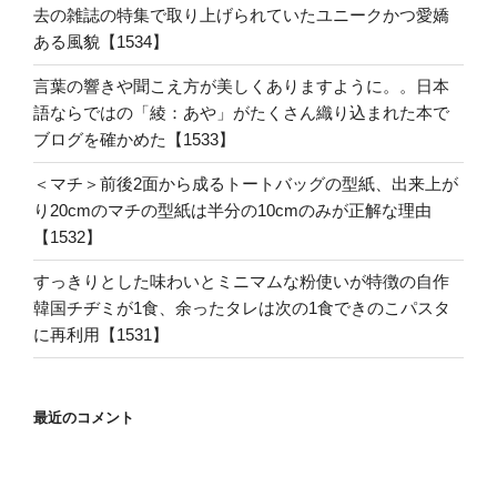
去の雑誌の特集で取り上げられていたユニークかつ愛嬌
ある風貌【1534】
言葉の響きや聞こえ方が美しくありますように。。日本
語ならではの「綾：あや」がたくさん織り込まれた本で
ブログを確かめた【1533】
＜マチ＞前後2面から成るトートバッグの型紙、出来上が
り20cmのマチの型紙は半分の10cmのみが正解な理由
【1532】
すっきりとした味わいとミニマムな粉使いが特徴の自作
韓国チヂミが1食、余ったタレは次の1食できのこパスタ
に再利用【1531】
最近のコメント