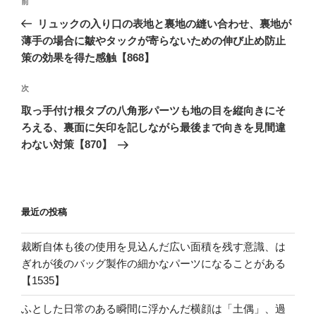
前
前
稿
の
リュックの入り口の表地と裏地の縫い合わせ、裏地が
ナ
投
薄手の場合に皺やタックが寄らないための伸び止め防止
ビ
稿
策の効果を得た感触【868】
ゲ
次
次
ー
の
シ
取っ手付け根タブの八角形パーツも地の目を縦向きにそ
投
ろえる、裏面に矢印を記しながら最後まで向きを見間違
ョ
稿
わない対策【870】
ン
最近の投稿
裁断自体も後の使用を見込んだ広い面積を残す意識、は
ぎれが後のバッグ製作の細かなパーツになることがある
【1535】
ふとした日常のある瞬間に浮かんだ横顔は「土偶」、過