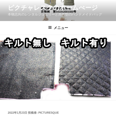
コ
ピクチャレスクのホームぺージ
ン
本物志向のレンタルジュエリーと共有型のハンドメイドバッグ
テ
ン
ツ
メニュー
へ
ス
キ
ッ
プ
投
2022年1月23日
投稿者:
PICTURESQUE