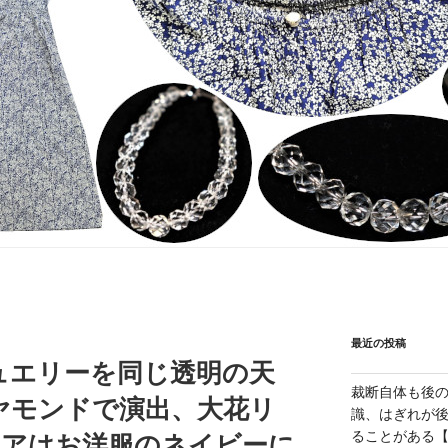
最近の投稿
ュエリーを同じ透明の天
裁断自体も後
ヤモンドで演出、大花リ
識、はぎれが
ることがある【1
イアはお洋服のネイビーに