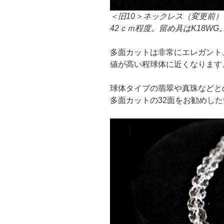
＜旧10＞ネックレス（変更前）
42ｃｍ程度。留め具はK18WG
多面カットは非常にエレガント、
値が高い程球体に近くなります
球体タイプの翡翠や真珠などと
多面カットの32面をお勧めし