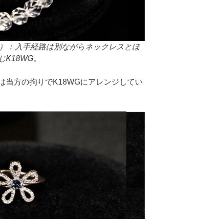
前）：入手経路は別ながらネックレスとほ
K18WG。
は当方の拘りでK18WGにアレンジしてい