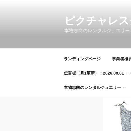
コ
ン
テ
ピクチャレス
ン
本物志向のレンタルジュエリー
ツ
へ
ス
キ
ランディングページ
事業者概要／
ッ
プ
伝言板（月1更新）：2026.08.
本物志向のレンタルジュエリー