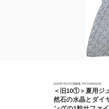
投
2020年7月27日
投稿者:
PICTURESQUE
稿
＜旧10①＞夏用ジ
日:
然石の水晶とダイ
ングの1粒サファ