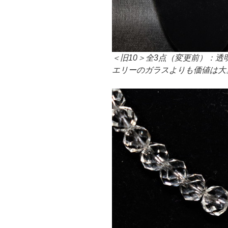
＜旧10＞全3点（変更前）：
エリーのガラスよりも価値は大