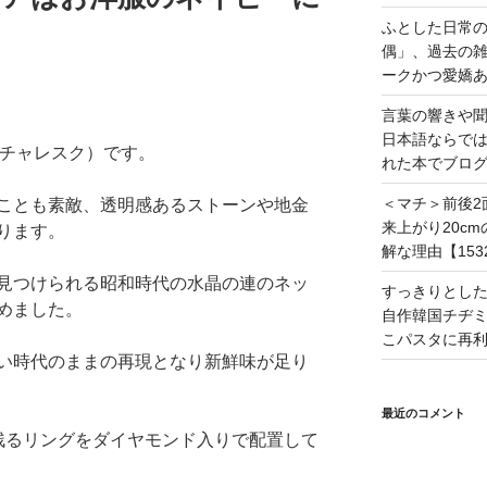
ふとした日常
偶」、過去の
ークかつ愛嬌あ
言葉の響きや
日本語ならで
（ピクチャレスク）です。
れた本でブログ
＜マチ＞前後2
ことも素敵、透明感あるストーンや地金
来上がり20c
ります。
解な理由【153
見つけられる昭和時代の水晶の連のネッ
すっきりとし
めました。
自作韓国チヂミ
こパスタに再利
い時代のままの再現となり新鮮味が足り
最近のコメント
残るリングをダイヤモンド入りで配置して