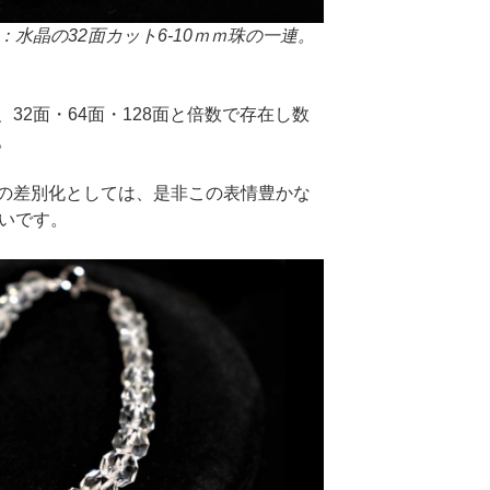
：水晶の32面カット6-10ｍｍ珠の一連。
。
32面・64面・128面と倍数で存在し数
。
の差別化としては、是非この表情豊かな
たいです。