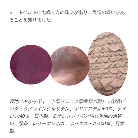
シートベルトにも織り方の違いがあり、表情の違いがあ
ることを知りました。
裏地（左から①トート②リュック③書類の順）：①濃ピ
ンク：ラメツインクルサテン、ポリエステル/60％、ナイ
ロン/40％、日本製。②オレンジ：①と同じ生地の色違
い。③茶：レザーエンボス、ポリエステル/100％、日本
製。