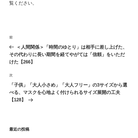
覧ください
。
投
前
前
稿
の
＜人間関係＞「時間のゆとり」は相手に差し上げた、
ナ
投
その代わりに長い期間を経てやがては「信頼」をいただ
ビ
稿
けた【266】
ゲ
次
次
ー
の
シ
「子供」「大人小さめ」「大人フリー」の3サイズから選
投
べる、マスクを心地よく付けられるサイズ展開の工夫
ョ
稿
【128】
ン
最近の投稿