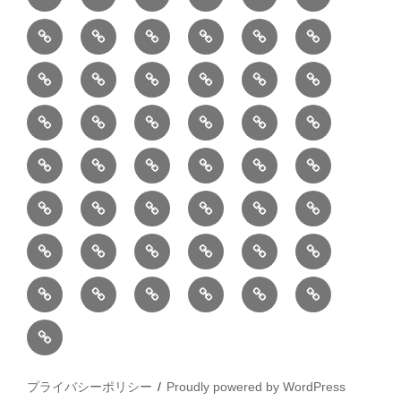
半
巾
巾
巾
小
リ
康
ォ
デ
売
バ
ー
室
⑧
⑨
⑩
⑪
⑫
⑬
月
着
着
着
動
ュ
ー
中
ッ
メ
ミ
マ
マ
ポ
ボ
型
袋
袋
シ
物
ッ
ム
の
グ
⑭
⑮
⑯
⑰
⑱
⑲
ッ
シ
チ
ス
ー
デ
（縦
（小）
ョ
用
ク
ハ
セ
ボ
ボ
ヘ
ピ
ビ
バ
セ
ン
無
ク
チ
ィ
長）
ル
小
ン
ッ
⑳
お
お
デ
デ
ブ
ッ
ス
ル
ン
ジ
ニ
ン
カ
し
ー
ダ
物
ド
ト
ハ
取
問
ジ
ジ
ロ
ク
ト
メ
タ
ネ
テ
ジ
バ
シ
バ
ー
メ
プ
ラ
ル
レ
レ
㉑
ン
引
合
タ
タ
グ
ス
ン
ッ
ッ
ス
ィ
ャ
ー
ョ
ッ
イ
ラ
ン
ー
ン
ン
イ
ド
の
せ
ル
ル
型
ト
ク
バ
ー
ー
ル
グ
ド
㉒
㉓
㉔
㉕
㉖
㉗
イ
デ
ル
タ
タ
ン
バ
流
及
コ
コ
バ
バ
ッ
ダ
バ
エ
楽
ナ
ド
ド
オ
バ
ィ
ル
ル
テ
ッ
れ
び
ン
ン
ッ
ッ
グ
ー
㉘
㉙
㉚
㉛
㉜
事
ッ
コ
器
ッ
ー
イ
ー
シ
ン
ジ
ジ
リ
グ
ご
テ
テ
グ
グ
（定
カ
ク
ク
ト
洋
業
グ
バ
入
プ
ム
リ
ル
ー
グ
ュ
ュ
ア
相
ン
ン
番
事
伝
共
最
本
製
ー
ッ
ラ
ー
服
者
ッ
れ
サ
型
ー
イ
ポ
ペ
エ
エ
収
談
ツ
ツ
品
業
言
有
近
物
作
テ
シ
ッ
ト
ラ
か
グ
ッ
ン
リ
ー
リ
リ
納
ご
販
Ｓ
「羽
者
板
型
の
志
品
ン
ョ
チ
ッ
ら
（定
ク
ワ
シ
ジ
ー
ー
注
売
Ｎ
二
概
（月
の
投
向
ア
ン
ク
の
番
（定
ン
ー
ご
商
文
Ｓ
重
要
1
ハ
稿
の
ー
カ
カ
ご
プライバシーポリシー
品
番
Proudly powered by WordPress
注
品
フ