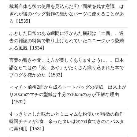
裁断自体も後の使用を見込んだ広い面積を残す意識、は
ぎれが後のバッグ製作の細かなパーツに使えることがあ
る【1535】
ふとした日常のある瞬間に浮かんだ横顔は「土偶」、過
去の雑誌の特集で取り上げられていたユニークかつ愛嬌
ある風貌【1534】
言葉の響きや聞こえ方が美しくありますように。。日本
語ならではの「綾：あや」がたくさん織り込まれた本で
ブログを確かめた【1533】
＜マチ＞前後2面から成るトートバッグの型紙、出来上が
り20cmのマチの型紙は半分の10cmのみが正解な理由
【1532】
すっきりとした味わいとミニマムな粉使いが特徴の自作
韓国チヂミが1食、余ったタレは次の1食できのこパスタ
に再利用【1531】