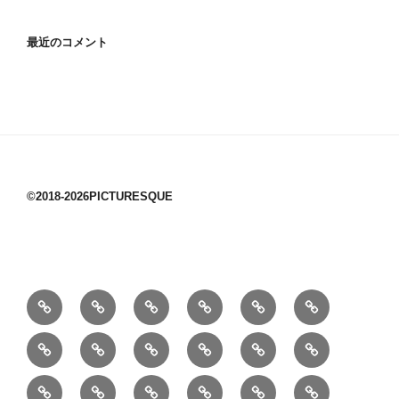
最近のコメント
©2018-2026PICTURESQUE
1/10：
10/10：
2/10：
3/10：
4/10：
5/10：
材
ジ
製
は
Ｈ
事
6/10：
7/10：
8/10：
9/10：
creema
①
料
ュ
作
ぎ
Ｍ
業
読
食・
リ
コ
で
入
エ
れ
Ｂ
②
③
④
⑤
⑥
⑦
書
健
フ
ー
販
園
リ
教