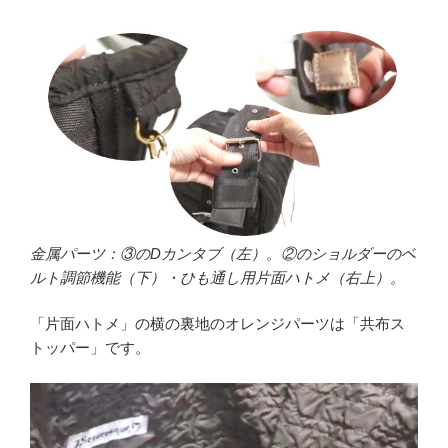
金属パーツ：③のDカンタブ（左）。②のショルダーのベ
ルト調節機能（下）・ひも通し用片面ハトメ（右上）。
「片面ハトメ」の横の裏地のオレンジパーツは「共布ス
トッパー」です。