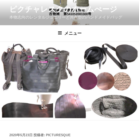
コ
ピクチャレスクのホームぺージ
ン
本物志向のレンタルジュエリーと共有型のハンドメイドバッグ
テ
ン
ツ
メニュー
へ
ス
キ
ッ
プ
投
2020年5月23日
投稿者:
PICTURESQUE