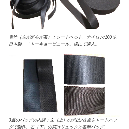
表地（左が黒右が茶）：シートベルト、ナイロン/100％、
日本製。「トーキョービニール」様にて購入。
3点のバッグの内訳：左（上）の黒は内1点をトートバッ
グで製作。右（下）の茶はリュックと書類バッグ。