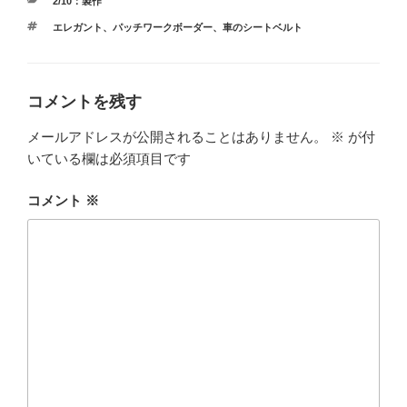
カ
2/10：製作
テ
タ
エレガント
、
パッチワークボーダー
、
車のシートベルト
ゴ
グ
リ
ー
コメントを残す
メールアドレスが公開されることはありません。
※
が付
いている欄は必須項目です
コメント
※