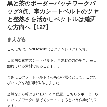
稿
黒と茶のボーダーパッチワークバ
日:
ッグ3点、車のシートベルトのツヤ
と整然さを活かしベクトルは瀟洒
な方向へ【127】
まえがき
こんにちは。picturesque（ピクチャレスク）です。
日常的な素材のシートベルト、車通勤の方の場合、毎日
触れている素材であることも。。
まさにこのシートベルトそのものを素材として、このた
びバッグを3点同時製作しました。
当然ながら幅はせいぜい5ｃｍ程度、こちらをボーダー状
にパッチワークに繋げてシートにするという作業が入り
ます。