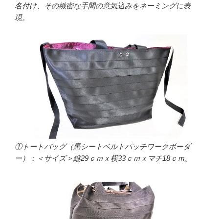
名付け、その緻密な手間の意気込みをネーミングに表
現。
①トートバッグ（黒シートベルトパッチワークボーダ
ー）：＜サイズ＞縦29ｃｍｘ横33ｃｍｘマチ18ｃｍ。