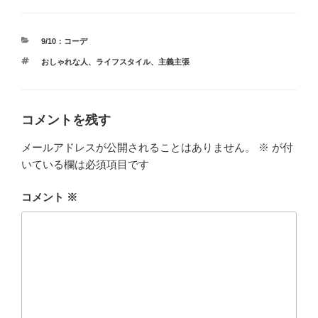
カ
9/10：コーデ
テ
タ
おしゃれな人
、
ライフスタイル
、
主義主張
ゴ
グ
リ
ー
コメントを残す
メールアドレスが公開されることはありません。
※
が付
いている欄は必須項目です
コメント
※