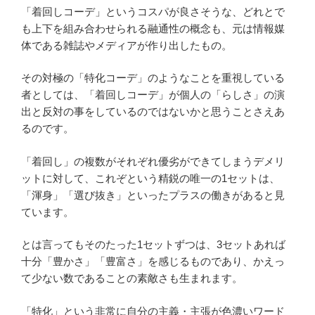
「着回しコーデ」というコスパが良さそうな、どれとで
も上下を組み合わせられる融通性の概念も、元は情報媒
体である雑誌やメディアが作り出したもの。
その対極の「特化コーデ」のようなことを重視している
者としては、「着回しコーデ」が個人の「らしさ」の演
出と反対の事をしているのではないかと思うことさえあ
るのです。
「着回し」の複数がそれぞれ優劣ができてしまうデメリ
ットに対して、これぞという精鋭の唯一の1セットは、
「渾身」「選び抜き」といったプラスの働きがあると見
ています。
とは言ってもそのたった1セットずつは、3セットあれば
十分「豊かさ」「豊富さ」を感じるものであり、かえっ
て少ない数であることの素敵さも生まれます。
「特化」という非常に自分の主義・主張が色濃いワード