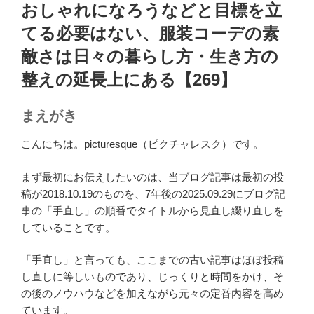
稿
おしゃれになろうなどと目標を立
日:
てる必要はない、服装コーデの素
敵さは日々の暮らし方・生き方の
整えの延長上にある【269】
まえがき
こんにちは。picturesque（ピクチャレスク）です。
まず最初にお伝えしたいのは、当ブログ記事は最初の投
稿が2018.10.19のものを、7年後の2025.09.29にブログ記
事の「手直し」の順番でタイトルから見直し綴り直しを
していることです。
「手直し」と言っても、ここまでの古い記事はほぼ投稿
し直しに等しいものであり、じっくりと時間をかけ、そ
の後のノウハウなどを加えながら元々の定番内容を高め
ています。