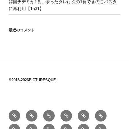
韓国チヂミが1食、余ったタレは次の1食できのこパスタ
に再利用【1531】
最近のコメント
©2018-2026PICTURESQUE
1/10：
10/10：
2/10：
3/10：
4/10：
5/10：
材
ジ
製
は
Ｈ
事
6/10：
7/10：
8/10：
9/10：
creema
①
料
ュ
作
ぎ
Ｍ
業