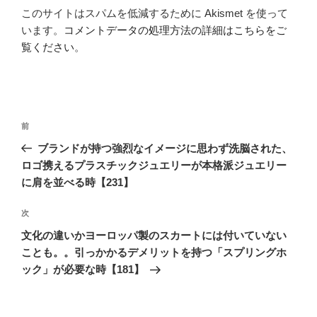
このサイトはスパムを低減するために Akismet を使って
います。
コメントデータの処理方法の詳細はこちらをご
覧ください
。
投
前
前
稿
の
ブランドが持つ強烈なイメージに思わず洗脳された、
ナ
投
ロゴ携えるプラスチックジュエリーが本格派ジュエリー
ビ
稿
に肩を並べる時【231】
ゲ
次
次
ー
の
シ
文化の違いかヨーロッパ製のスカートには付いていない
投
ことも。。引っかかるデメリットを持つ「スプリングホ
ョ
稿
ック」が必要な時【181】
ン