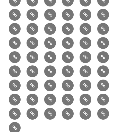
読
食・
リ
コ
で
入
エ
れ
Ｂ
②
③
④
⑤
⑥
⑦
書
健
フ
ー
販
園
リ
教
半
巾
巾
巾
小
リ
康
ォ
デ
売
バ
ー
室
⑧
⑨
⑩
⑪
⑫
⑬
月
着
着
着
動
ュ
ー
中
ッ
メ
ミ
マ
マ
ポ
ボ
型
袋
袋
シ
物
ッ
ム
の
グ
⑭
⑮
⑯
⑰
⑱
⑲
ッ
シ
チ
ス
ー
デ
（縦
（小）
ョ
用
ク
ハ
セ
ボ
ボ
ヘ
ピ
ビ
バ
セ
ン
無
ク
チ
ィ
長）
ル
小
ン
ッ
⑳
お
お
デ
デ
ブ
ッ
ス
ル
ン
ジ
ニ
ン
カ
し
ー
ダ
物
ド
ト
ハ
取
問
ジ
ジ
ロ
ク
ト
メ
タ
ネ
テ
ジ
バ
シ
バ
ー
メ
プ
ラ
ル
レ
レ
㉑
ン
引
合
タ
タ
グ
ス
ン
ッ
ッ
ス
ィ
ャ
ー
ョ
ッ
イ
ラ
ン
ー
ン
ン
イ
ド
の
せ
ル
ル
型
ト
ク
バ
ー
ー
ル
グ
ド
㉒
㉓
㉔
㉕
㉖
㉗
イ
デ
ル
タ
タ
ン
バ
流
及
コ
コ
バ
バ
ッ
ダ
バ
エ
楽
ナ
ド
ド
オ
バ
ィ
ル
ル
テ
ッ
れ
び
ン
ン
ッ
ッ
グ
ー
㉘
㉙
㉚
㉛
㉜
事
ッ
コ
器
ッ
ー
イ
ー
シ
ン
ジ
ジ
リ
グ
ご
テ
テ
グ
グ
（定
カ
ク
ク
ト
洋
業
グ
バ
入
プ
ム
リ
ル
ー
グ
ュ
ュ
ア
相
ン
ン
番
事
伝
共
最
本
製
ー
ッ
ラ
ー
服
者
ッ
れ
サ
型
ー
イ
ポ
ペ
エ
エ
収
談
ツ
ツ
品
業
言
有
近
物
作
テ
シ
ッ
ト
ラ
か
グ
ッ
ン
リ
ー
リ
リ
納
ご
販
Ｓ
「羽
者
板
型
の
志
品
ン
ョ
チ
ッ
ら
（定
ク
ワ
シ
ジ
ー
ー
注
売