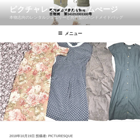
コ
ピクチャレスクのホームぺージ
ン
本物志向のレンタルジュエリーと共有型のハンドメイドバッグ
テ
ン
ツ
メニュー
へ
ス
キ
ッ
プ
投
2018年10月19日
投稿者:
PICTURESQUE