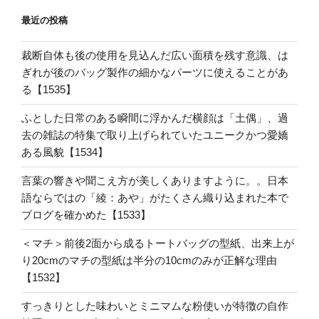
最近の投稿
裁断自体も後の使用を見込んだ広い面積を残す意識、は
ぎれが後のバッグ製作の細かなパーツに使えることがあ
る【1535】
ふとした日常のある瞬間に浮かんだ横顔は「土偶」、過
去の雑誌の特集で取り上げられていたユニークかつ愛嬌
ある風貌【1534】
言葉の響きや聞こえ方が美しくありますように。。日本
語ならではの「綾：あや」がたくさん織り込まれた本で
ブログを確かめた【1533】
＜マチ＞前後2面から成るトートバッグの型紙、出来上が
り20cmのマチの型紙は半分の10cmのみが正解な理由
【1532】
すっきりとした味わいとミニマムな粉使いが特徴の自作