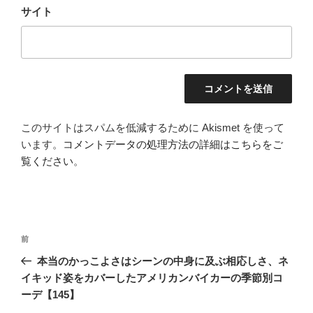
サイト
このサイトはスパムを低減するために Akismet を使って
います。
コメントデータの処理方法の詳細はこちらをご
覧ください
。
投
前
前
稿
の
本当のかっこよさはシーンの中身に及ぶ相応しさ、ネ
ナ
投
イキッド姿をカバーしたアメリカンバイカーの季節別コ
ビ
稿
ーデ【145】
ゲ