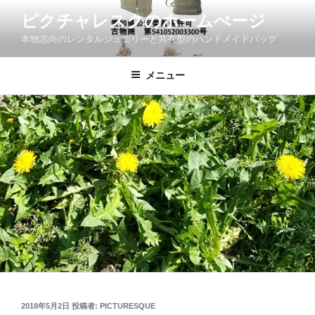
コ
ピクチャレスクのホームぺージ
ン
本物志向のレンタルジュエリーと共有型のハンドメイドバッグ
テ
ン
ツ
メニュー
へ
ス
キ
ッ
プ
投
2018年5月2日
投稿者:
PICTURESQUE