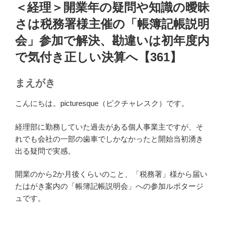
稿
＜経理＞開業年の疑問や知識の曖昧
日:
さは税務署様主催の「帳簿記帳説明
会」参加で解決、勘違いは初年度内
で気付き正しい決算へ【361】
まえがき
こんにちは。picturesque（ピクチャレスク）です。
経理部に勤務していた過去がある個人事業主ですが、そ
れでも会社の一部の歯車でしかなかったと開始当初湧き
出る疑問で実感。
開業のから2か月後くらいのこと、「税務署」様から届い
たはがき案内の「帳簿記帳説明会」への参加ルポタージ
ュです。