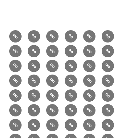
1/10：
10/10：
2/10：
3/10：
4/10：
5/10：
材
ジ
製
は
Ｈ
事
6/10：
7/10：
8/10：
9/10：
creema
①
料
ュ
作
ぎ
Ｍ
業
読
食・
リ
コ
で
入
エ
れ
Ｂ
②
③
④
⑤
⑥
⑦
書
健
フ
ー
販
園
リ
教
半
巾
巾
巾
小
リ
康
ォ
デ
売
バ
ー
室
⑧
⑨
⑩
⑪
⑫
⑬
月
着
着
着
動
ュ
ー
中
ッ
メ
ミ
マ
マ
ポ
ボ
型
袋
袋
シ
物
ッ
ム
の
グ
⑭
⑮
⑯
⑰
⑱
⑲
ッ
シ
チ
ス
ー
デ
（縦
（小）
ョ
用
ク
ハ
セ
ボ
ボ
ヘ
ピ
ビ
バ
セ
ン
無
ク
チ
ィ
長）
ル
小
ン
ッ
⑳
お
お
デ
デ
ブ
ッ
ス
ル
ン
ジ
ニ
ン
カ
し
ー
ダ
物
ド
ト
ハ
取
問
ジ
ジ
ロ
ク
ト
メ
タ
ネ
テ
ジ
バ
シ
バ
ー
メ
プ
ラ
ル
レ
レ
㉑
ン
引
合
タ
タ
グ
ス
ン
ッ
ッ
ス
ィ
ャ
ー
ョ
ッ
イ
ラ
ン
ー
ン
ン
イ
ド
の
せ
ル
ル
型
ト
ク
バ
ー
ー
ル
グ
ド
㉒
㉓
㉔
㉕
㉖
㉗