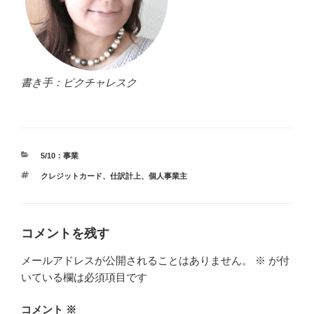
書き手：ピクチャレスク
カ
5/10：事業
テ
タ
クレジットカード
、
仕訳計上
、
個人事業主
ゴ
グ
リ
ー
コメントを残す
メールアドレスが公開されることはありません。
※
が付
いている欄は必須項目です
コメント
※