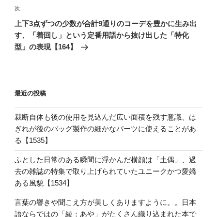
次
次
ー
の
シ
上下3点ずつの少数が合計9通りのコーデを豊かに生み出
投
す、「着回し」という定番用語から抜け出した「特化
ョ
稿
型」の表現【164】
ン
最近の投稿
裁断自体も後の使用を見込んだ広い面積を残す意識、は
ぎれが後のバッグ製作の細かなパーツに使えることがあ
る【1535】
ふとした日常のある瞬間に浮かんだ横顔は「土偶」、過
去の雑誌の特集で取り上げられていたユニークかつ愛嬌
ある風貌【1534】
言葉の響きや聞こえ方が美しくありますように。。日本
語ならではの「綾：あや」がたくさん織り込まれた本で