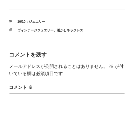
カ
10/10：ジュエリー
テ
タ
ヴィンテージジュエリー
、
透かしネックレス
ゴ
グ
リ
ー
コメントを残す
メールアドレスが公開されることはありません。
※
が付
いている欄は必須項目です
コメント
※