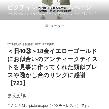
コ
ピクチャレスクのホームぺージ
ン
本物志向のレンタルジュエリーと共有型のハンドメイドバッグ
テ
ン
ツ
メニュー
へ
ス
キ
投
2021年9月8日
投稿者:
PICTURESQUE
稿
ッ
＜旧40③＞18金イエローゴールド
日:
プ
にお似合いのアンティークテイス
トを見事に作ってくれた類似ブレ
スや透かし台のリングに感謝
【723】
まえがき
こんにちは。picturesque（ピクチャレスク）です。