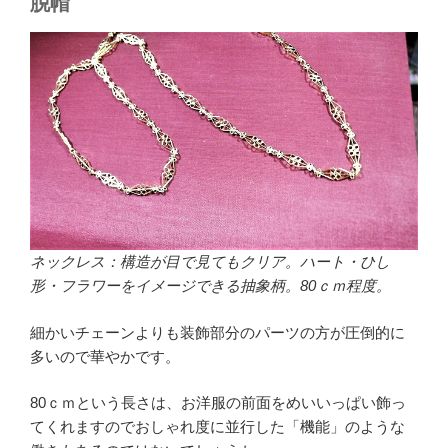
脱帽
ネックレス：構造が目で見てもクリア。ハート・ひし
形・フラワーをイメージできる抽象柄。80ｃｍ程度。
細かいチェーンよりも装飾部分のパーツの方が圧倒的に
多いので華やかです。
80ｃｍという長さは、お洋服の前面をめいいっぱい飾っ
てくれますのでおしゃれ度に並行した「機能」のような