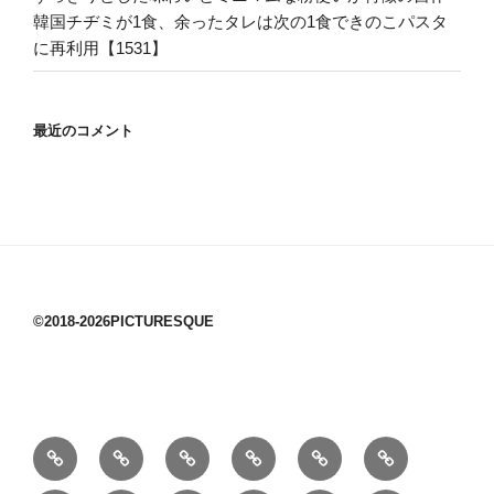
韓国チヂミが1食、余ったタレは次の1食できのこパスタ
に再利用【1531】
最近のコメント
©2018-2026PICTURESQUE
1/10：
10/10：
2/10：
3/10：
4/10：
5/10：
材
ジ
製
は
Ｈ
事