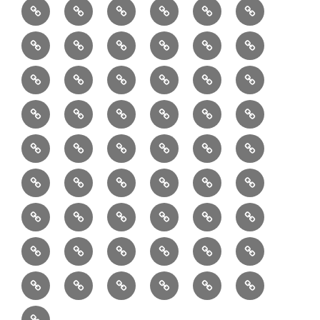
6/10：
7/10：
8/10：
9/10：
creema
①
料
ュ
作
ぎ
Ｍ
業
読
食・
リ
コ
で
入
エ
れ
Ｂ
②
③
④
⑤
⑥
⑦
書
健
フ
ー
販
園
リ
教
半
巾
巾
巾
小
リ
康
ォ
デ
売
バ
ー
室
⑧
⑨
⑩
⑪
⑫
⑬
月
着
着
着
動
ュ
ー
中
ッ
メ
ミ
マ
マ
ポ
ボ
型
袋
袋
シ
物
ッ
ム
の
グ
⑭
⑮
⑯
⑰
⑱
⑲
ッ
シ
チ
ス
ー
デ
（縦
（小）
ョ
用
ク
ハ
セ
ボ
ボ
ヘ
ピ
ビ
バ
セ
ン
無
ク
チ
ィ
長）
ル
小
ン
ッ
⑳
お
お
デ
デ
ブ
ッ
ス
ル
ン
ジ
ニ
ン
カ
し
ー
ダ
物
ド
ト
ハ
取
問
ジ
ジ
ロ
ク
ト
メ
タ
ネ
テ
ジ
バ
シ
バ
ー
メ
プ
ラ
ル
レ
レ
㉑
ン
引
合
タ
タ
グ
ス
ン
ッ
ッ
ス
ィ
ャ
ー
ョ
ッ
イ
ラ
ン
ー
ン
ン
イ
ド
の
せ
ル
ル
型
ト
ク
バ
ー
ー
ル
グ
ド
㉒
㉓
㉔
㉕
㉖
㉗
イ
デ
ル
タ
タ
ン
バ
流
及
コ
コ
バ
バ
ッ
ダ
バ
エ
楽
ナ
ド
ド
オ
バ
ィ
ル
ル
テ
ッ
れ
び
ン
ン
ッ
ッ
グ
ー
㉘
㉙
㉚
㉛
㉜
事
ッ
コ
器
ッ
ー
イ
ー
シ
ン
ジ
ジ
リ
グ
ご
テ
テ
グ
グ
（定
カ
ク
ク
ト
洋
業
グ
バ
入
プ
ム
リ
ル
ー
グ
ュ
ュ
ア
相
ン
ン
番
事
伝
共
最
本
製
ー
ッ
ラ
ー
服
者
ッ
れ
サ
型
ー
イ
ポ
ペ
エ
エ
収
談
ツ
ツ
品
業
言
有
近
物
作
テ
シ
ッ
ト
ラ
か
グ
ッ
ン
リ
ー
リ
リ
納
ご
販
Ｓ
「羽
者
板
型
の
志
品
ン
ョ
チ
ッ
ら