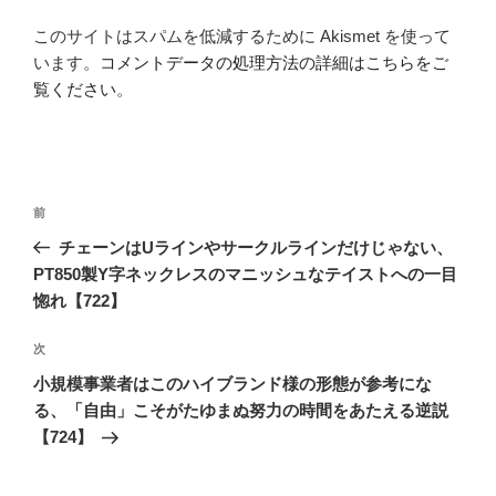
このサイトはスパムを低減するために Akismet を使って
います。
コメントデータの処理方法の詳細はこちらをご
覧ください
。
投
前
前
稿
の
チェーンはUラインやサークルラインだけじゃない、
ナ
投
PT850製Y字ネックレスのマニッシュなテイストへの一目
ビ
稿
惚れ【722】
ゲ
次
次
ー
の
シ
小規模事業者はこのハイブランド様の形態が参考にな
投
る、「自由」こそがたゆまぬ努力の時間をあたえる逆説
ョ
稿
【724】
ン