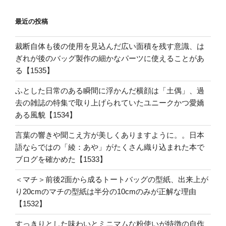
最近の投稿
裁断自体も後の使用を見込んだ広い面積を残す意識、は
ぎれが後のバッグ製作の細かなパーツに使えることがあ
る【1535】
ふとした日常のある瞬間に浮かんだ横顔は「土偶」、過
去の雑誌の特集で取り上げられていたユニークかつ愛嬌
ある風貌【1534】
言葉の響きや聞こえ方が美しくありますように。。日本
語ならではの「綾：あや」がたくさん織り込まれた本で
ブログを確かめた【1533】
＜マチ＞前後2面から成るトートバッグの型紙、出来上が
り20cmのマチの型紙は半分の10cmのみが正解な理由
【1532】
すっきりとした味わいとミニマムな粉使いが特徴の自作