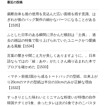
最近の投稿
裁断自体も後の使用を見込んだ広い面積を残す意識、は
ぎれが後のバッグ製作の細かなパーツになることがある
【1535】
ふとした日常のある瞬間に浮かんだ横顔は「土偶」、過
去の雑誌の特集で取り上げられていたユニークかつ愛嬌
ある風貌【1534】
言葉の響きや聞こえ方が美しくありますように。。日本
語ならではの「綾：あや」がたくさん織り込まれた本で
ブログを確かめた【1533】
＜マチ＞前後2面から成るトートバッグの型紙、出来上が
り20cmのマチの型紙は半分の10cmのみが正解な理由
【1532】
すっきりとした味わいとミニマムな粉使いが特徴の自作
韓国チヂミが1食、余ったタレは次の1食できのこパスタ