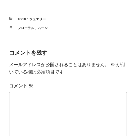
カ
10/10：ジュエリー
テ
タ
フローラル
、
ムーン
ゴ
グ
リ
ー
コメントを残す
メールアドレスが公開されることはありません。
※
が付
いている欄は必須項目です
コメント
※