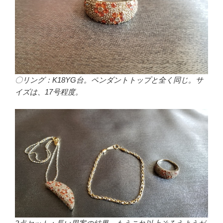
〇リング：K18YG台。ペンダントトップと全く同じ。サ
イズは、17号程度。