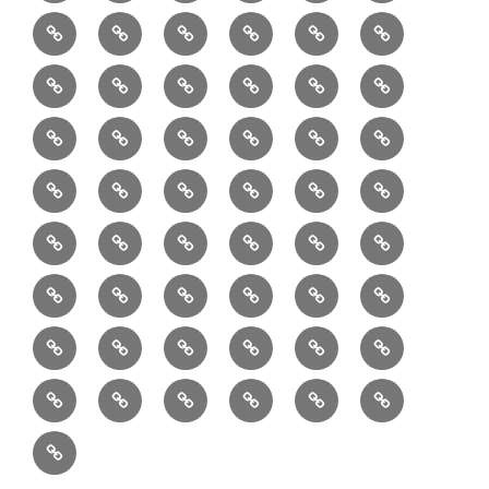
読
食・
リ
コ
で
入
エ
れ
Ｂ
②
③
④
⑤
⑥
⑦
書
健
フ
ー
販
園
リ
教
半
巾
巾
巾
小
リ
康
ォ
デ
売
バ
ー
室
⑧
⑨
⑩
⑪
⑫
⑬
月
着
着
着
動
ュ
ー
中
ッ
メ
ミ
マ
マ
ポ
ボ
型
袋
袋
シ
物
ッ
ム
の
グ
⑭
⑮
⑯
⑰
⑱
⑲
ッ
シ
チ
ス
ー
デ
（縦
（小）
ョ
用
ク
ハ
セ
ボ
ボ
ヘ
ピ
ビ
バ
セ
ン
無
ク
チ
ィ
長）
ル
小
ン
ッ
⑳
お
お
デ
デ
ブ
ッ
ス
ル
ン
ジ
ニ
ン
カ
し
ー
ダ
物
ド
ト
ハ
取
問
ジ
ジ
ロ
ク
ト
メ
タ
ネ
テ
ジ
バ
シ
バ
ー
メ
プ
ラ
ル
レ
レ
㉑
ン
引
合
タ
タ
グ
ス
ン
ッ
ッ
ス
ィ
ャ
ー
ョ
ッ
イ
ラ
ン
ー
ン
ン
イ
ド
の
せ
ル
ル
型
ト
ク
バ
ー
ー
ル
グ
ド
㉒
㉓
㉔
㉕
㉖
㉗
イ
デ
ル
タ
タ
ン
バ
流
及
コ
コ
バ
バ
ッ
ダ
バ
エ
楽
ナ
ド
ド
オ
バ
ィ
ル
ル
テ
ッ
れ
び
ン
ン
ッ
ッ
グ
ー
㉘
㉙
㉚
㉛
㉜
事
ッ
コ
器
ッ
ー
イ
ー
シ
ン
ジ
ジ
リ
グ
ご
テ
テ
グ
グ
（定
カ
ク
ク
ト
洋
業
グ
バ
入
プ
ム
リ
ル
ー
グ
ュ
ュ
ア
相
ン
ン
番
事
伝
共
最
本
製
ー
ッ
ラ
ー
服
者
ッ
れ
サ
型
ー
イ
ポ
ペ
エ
エ
収
談
ツ
ツ
品
業
言
有
近
物
作
テ
シ
ッ
ト
ラ
か
グ
ッ
ン
リ
ー
リ
リ
納
ご
販
Ｓ
「羽
者
板
型
の
志
品
ン
ョ
チ
ッ
ら
（定
ク
ワ
シ
ジ
ー
ー
注
売
Ｎ
二
概
（月
の
投
向
ア
ン
ク
の
番
（定
ン