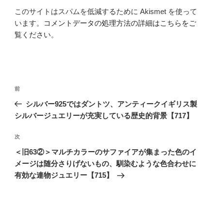
このサイトはスパムを低減するために Akismet を使って
います。
コメントデータの処理方法の詳細はこちらをご
覧ください
。
投
前
前
稿
の
シルバー925ではダントツ、アンティークイギリス製
ナ
投
シルバージュエリーが充実している歴史的背景【717】
ビ
稿
ゲ
次
次
の
ー
＜旧63②＞マルチカラーのサファイアが集まった色のイ
投
シ
メージは随分さりげないもの、馴染むような色合わせに
稿
有効な連物ジュエリー【715】
ョ
ン