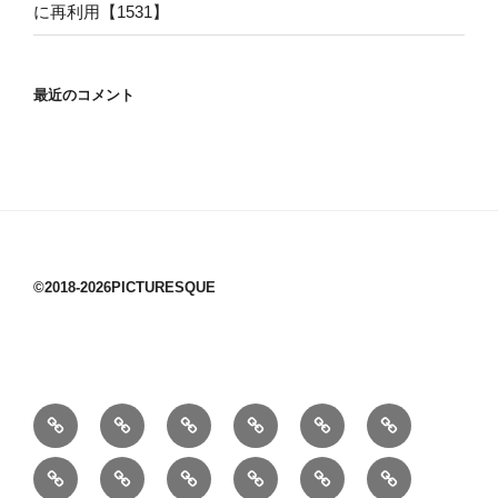
に再利用【1531】
最近のコメント
©2018-2026PICTURESQUE
1/10：
10/10：
2/10：
3/10：
4/10：
5/10：
材
ジ
製
は
Ｈ
事
6/10：
7/10：
8/10：
9/10：
creema
①
料
ュ
作
ぎ
Ｍ
業