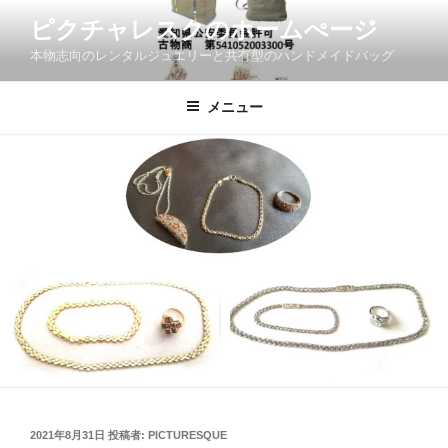
コ
ピクチャレスクのホームぺージ
ン
本物志向のレンタルジュエリーと共有型のハンドメイドバッグ
テ
ン
ツ
メニュー
へ
ス
キ
ッ
プ
投
2021年8月31日
投稿者:
PICTURESQUE