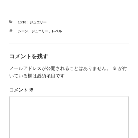
カ
10/10：ジュエリー
テ
タ
シーン
、
ジュエリー
、
レベル
ゴ
グ
リ
ー
コメントを残す
メールアドレスが公開されることはありません。
※
が付
いている欄は必須項目です
コメント
※