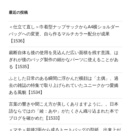
最近の投稿
＜仕立て直し＞巾着型ナップサックからA4横ショルダー
バッグへの変更、自ら作るマルチカラー配分が成果
【1536】
裁断自体も後の使用を見込んだ広い面積を残す意識、は
ぎれが後のバッグ製作の細かなパーツに使えることがあ
る【1535】
ふとした日常のある瞬間に浮かんだ横顔は「土偶」、過
去の雑誌の特集で取り上げられていたユニークかつ愛嬌
ある風貌【1534】
言葉の響きや聞こえ方が美しくありますように。。日本
語ならではの「綾：あや」がたくさん織り込まれた本で
ブログを確かめた【1533】
＜マチ＞前後2面から成るトートバッグの型紙、出来上が