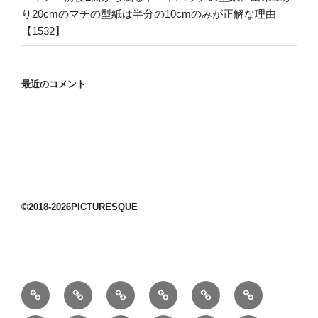
り20cmのマチの型紙は半分の10cmのみが正解な理由
【1532】
最近のコメント
©2018-2026PICTURESQUE
1/10：
10/10：
2/10：
3/10：
4/10：
5/10：
材
ジ
製
は
Ｈ
事