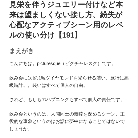
稿
見栄を伴うジュエリー付けなど本
日:
来は望ましくない接し方、紛失が
心配なアクティブシーン用のレベ
ルの使い分け【191】
まえがき
こんにちは。picturesque（ピクチャレスク）です。
飲み会に1ctの1粒ダイヤモンドを光らせる装い、旅行に高
級時計。。装いはすべて個人の自由。
されど、もしものハプニングもすべて個人の責任です。
飲み会というのは、人間同士の親睦を深めるシーン、主
役的な事象というのはお話に夢中になることではないで
しょうか。