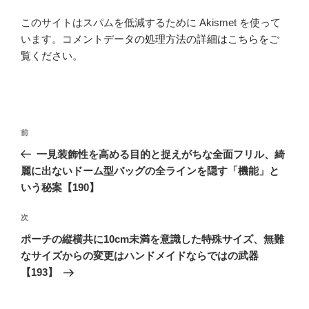
このサイトはスパムを低減するために Akismet を使って
います。
コメントデータの処理方法の詳細はこちらをご
覧ください
。
投
前
前
稿
の
一見装飾性を高める目的と捉えがちな全面フリル、綺
ナ
投
麗に出ないドーム型バッグの全ラインを隠す「機能」と
ビ
稿
いう秘案【190】
ゲ
次
次
ー
の
シ
ポーチの縦横共に10cm未満を意識した特殊サイズ、無難
投
なサイズからの変更はハンドメイドならではの武器
ョ
稿
【193】
ン