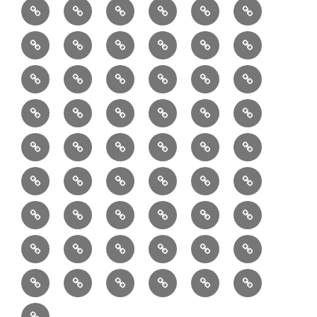
6/10：
7/10：
8/10：
9/10：
creema
①
料
ュ
作
ぎ
Ｍ
業
読
食・
リ
コ
で
入
エ
れ
Ｂ
②
③
④
⑤
⑥
⑦
書
健
フ
ー
販
園
リ
教
半
巾
巾
巾
小
リ
康
ォ
デ
売
バ
ー
室
⑧
⑨
⑩
⑪
⑫
⑬
月
着
着
着
動
ュ
ー
中
ッ
メ
ミ
マ
マ
ポ
ボ
型
袋
袋
シ
物
ッ
ム
の
グ
⑭
⑮
⑯
⑰
⑱
⑲
ッ
シ
チ
ス
ー
デ
（縦
（小）
ョ
用
ク
ハ
セ
ボ
ボ
ヘ
ピ
ビ
バ
セ
ン
無
ク
チ
ィ
長）
ル
小
ン
ッ
⑳
お
お
デ
デ
ブ
ッ
ス
ル
ン
ジ
ニ
ン
カ
し
ー
ダ
物
ド
ト
ハ
取
問
ジ
ジ
ロ
ク
ト
メ
タ
ネ
テ
ジ
バ
シ
バ
ー
メ
プ
ラ
ル
レ
レ
㉑
ン
引
合
タ
タ
グ
ス
ン
ッ
ッ
ス
ィ
ャ
ー
ョ
ッ
イ
ラ
ン
ー
ン
ン
イ
ド
の
せ
ル
ル
型
ト
ク
バ
ー
ー
ル
グ
ド
㉒
㉓
㉔
㉕
㉖
㉗
イ
デ
ル
タ
タ
ン
バ
流
及
コ
コ
バ
バ
ッ
ダ
バ
エ
楽
ナ
ド
ド
オ
バ
ィ
ル
ル
テ
ッ
れ
び
ン
ン
ッ
ッ
グ
ー
㉘
㉙
㉚
㉛
㉜
事
ッ
コ
器
ッ
ー
イ
ー
シ
ン
ジ
ジ
リ
グ
ご
テ
テ
グ
グ
（定
カ
ク
ク
ト
洋
業
グ
バ
入
プ
ム
リ
ル
ー
グ
ュ
ュ
ア
相
ン
ン
番
事
伝
共
最
本
製
ー
ッ
ラ
ー
服
者
ッ
れ
サ
型
ー
イ
ポ
ペ
エ
エ
収
談
ツ
ツ
品
業
言
有
近
物
作
テ
シ
ッ
ト
ラ
か
グ
ッ
ン
リ
ー
リ
リ
納
ご
販
Ｓ
「羽
者
板
型
の
志
品
ン
ョ
チ
ッ
ら