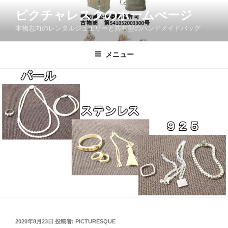
コ
ピクチャレスクのホームぺージ
ン
本物志向のレンタルジュエリーと共有型のハンドメイドバッグ
テ
ン
ツ
メニュー
へ
ス
キ
ッ
プ
投
2020年8月23日
投稿者:
PICTURESQUE