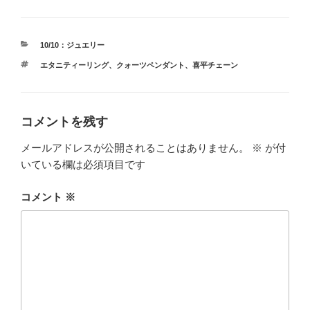
カ
10/10：ジュエリー
テ
タ
エタニティーリング
、
クォーツペンダント
、
喜平チェーン
ゴ
グ
リ
ー
コメントを残す
メールアドレスが公開されることはありません。
※
が付
いている欄は必須項目です
コメント
※