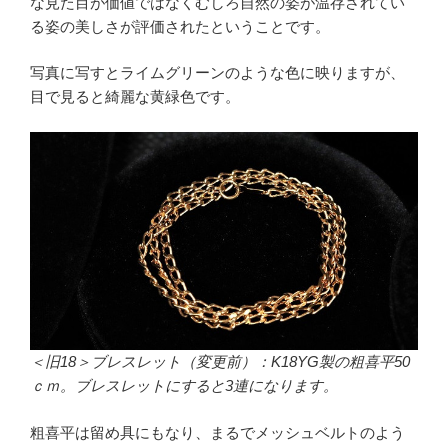
な見た目が価値ではなくむしろ自然の姿が温存されてい
る姿の美しさが評価されたということです。
写真に写すとライムグリーンのような色に映りますが、
目で見ると綺麗な黄緑色です。
＜旧18＞ブレスレット（変更前）：K18YG製の粗喜平50
ｃｍ。ブレスレットにすると3連になります。
粗喜平は留め具にもなり、まるでメッシュベルトのよう