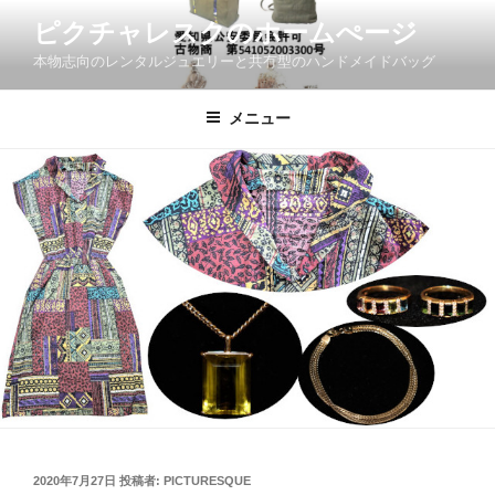
コ
ピクチャレスクのホームぺージ
ン
本物志向のレンタルジュエリーと共有型のハンドメイドバッグ
テ
ン
ツ
メニュー
へ
ス
キ
ッ
プ
投
2020年7月27日
投稿者:
PICTURESQUE