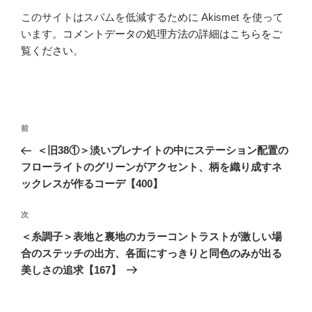
このサイトはスパムを低減するために Akismet を使って
います。
コメントデータの処理方法の詳細はこちらをご
覧ください
。
投
前
前
稿
の
＜旧38①＞淡いプレナイトの中にステーション配置の
ナ
投
フローライトのグリーンがアクセント、柄を織り成すネ
ビ
稿
ックレスが作るコーデ【400】
ゲ
次
次
ー
の
シ
＜糸調子＞表地と裏地のカラーコントラストが激しい場
投
合のステッチの出方、各面にすっきりと同色のみが出る
ョ
稿
美しさの追求【167】
ン