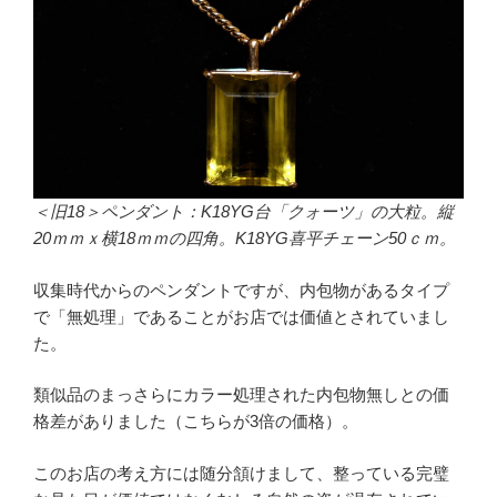
＜旧18＞ペンダント：K18YG台「クォーツ」の大粒。縦
20ｍｍｘ横18ｍｍの四角。K18YG喜平チェーン50ｃｍ。
収集時代からのペンダントですが、内包物があるタイプ
で「無処理」であることがお店では価値とされていまし
た。
類似品のまっさらにカラー処理された内包物無しとの価
格差がありました（こちらが3倍の価格）。
このお店の考え方には随分頷けまして、整っている完璧