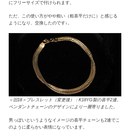
にフリーサイズで付けられます。
ただ、この使い方がやや粗い（粗喜平だけに）と感じる
ようになり、交換したのです↓。
＜旧18＞ブレスレット（変更後）：K18YG製の喜平2連。
ペンダントチェーンのデザインにより一層寄りました。
男っぽいというようなイメージの喜平チェーンも2連でこ
のように柔らかい表情になっています。