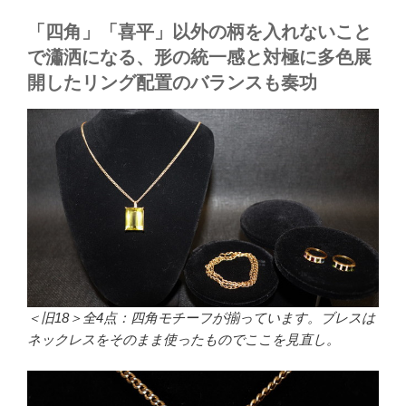
「四角」「喜平」以外の柄を入れないこと
で瀟洒になる、形の統一感と対極に多色展
開したリング配置のバランスも奏功
＜旧18＞全4点：四角モチーフが揃っています。ブレスは
ネックレスをそのまま使ったものでここを見直し。