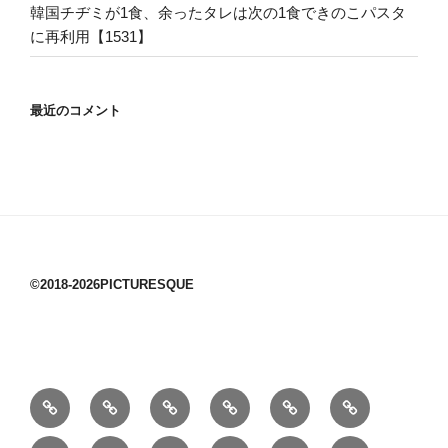
韓国チヂミが1食、余ったタレは次の1食できのこパスタ
に再利用【1531】
最近のコメント
©2018-2026PICTURESQUE
1/10：
10/10：
2/10：
3/10：
4/10：
5/10：
材
ジ
製
は
Ｈ
事
6/10：
7/10：
8/10：
9/10：
creema
①