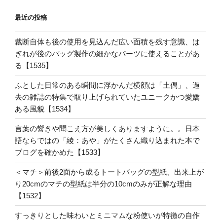
最近の投稿
裁断自体も後の使用を見込んだ広い面積を残す意識、は
ぎれが後のバッグ製作の細かなパーツに使えることがあ
る【1535】
ふとした日常のある瞬間に浮かんだ横顔は「土偶」、過
去の雑誌の特集で取り上げられていたユニークかつ愛嬌
ある風貌【1534】
言葉の響きや聞こえ方が美しくありますように。。日本
語ならではの「綾：あや」がたくさん織り込まれた本で
ブログを確かめた【1533】
＜マチ＞前後2面から成るトートバッグの型紙、出来上が
り20cmのマチの型紙は半分の10cmのみが正解な理由
【1532】
すっきりとした味わいとミニマムな粉使いが特徴の自作