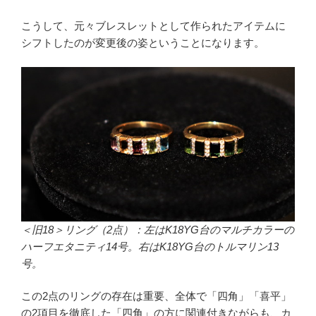
こうして、元々ブレスレットとして作られたアイテムに
シフトしたのが変更後の姿ということになります。
＜旧18＞
リング（2点）：左はK18YG台のマルチカラーの
ハーフエタニティ14号。右はK18YG台のトルマリン13
号。
この2点のリングの存在は重要、全体で「四角」「喜平」
の2項目を徹底した「四角」の方に関連付きながらも、カ