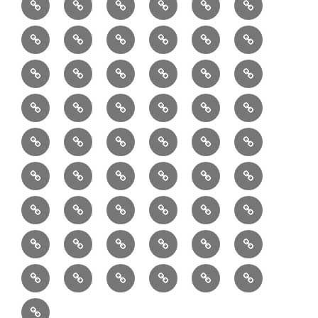
料
ュ
作
ぎ
Ｍ
業
読
食・
リ
コ
で
入
エ
れ
Ｂ
②
③
④
⑤
⑥
⑦
書
健
フ
ー
販
園
リ
教
半
巾
巾
巾
小
リ
康
ォ
デ
売
バ
ー
室
⑧
⑨
⑩
⑪
⑫
⑬
月
着
着
着
動
ュ
ー
中
ッ
メ
ミ
マ
マ
ポ
ボ
型
袋
袋
シ
物
ッ
ム
の
グ
⑭
⑮
⑯
⑰
⑱
⑲
ッ
シ
チ
ス
ー
デ
（縦
（小）
ョ
用
ク
ハ
セ
ボ
ボ
ヘ
ピ
ビ
バ
セ
ン
無
ク
チ
ィ
長）
ル
小
ン
ッ
⑳
お
お
デ
デ
ブ
ッ
ス
ル
ン
ジ
ニ
ン
カ
し
ー
ダ
物
ド
ト
ハ
取
問
ジ
ジ
ロ
ク
ト
メ
タ
ネ
テ
ジ
バ
シ
バ
ー
メ
プ
ラ
ル
レ
レ
㉑
ン
引
合
タ
タ
グ
ス
ン
ッ
ッ
ス
ィ
ャ
ー
ョ
ッ
イ
ラ
ン
ー
ン
ン
イ
ド
の
せ
ル
ル
型
ト
ク
バ
ー
ー
ル
グ
ド
㉒
㉓
㉔
㉕
㉖
㉗
イ
デ
ル
タ
タ
ン
バ
流
及
コ
コ
バ
バ
ッ
ダ
バ
エ
楽
ナ
ド
ド
オ
バ
ィ
ル
ル
テ
ッ
れ
び
ン
ン
ッ
ッ
グ
ー
㉘
㉙
㉚
㉛
㉜
事
ッ
コ
器
ッ
ー
イ
ー
シ
ン
ジ
ジ
リ
グ
ご
テ
テ
グ
グ
（定
カ
ク
ク
ト
洋
業
グ
バ
入
プ
ム
リ
ル
ー
グ
ュ
ュ
ア
相
ン
ン
番
事
伝
共
最
本
製
ー
ッ
ラ
ー
服
者
ッ
れ
サ
型
ー
イ
ポ
ペ
エ
エ
収
談
ツ
ツ
品
業
言
有
近
物
作
テ
シ
ッ
ト
ラ
か
グ
ッ
ン
リ
ー
リ
リ
納
ご
販
Ｓ
「羽
者
板
型
の
志
品
ン
ョ
チ
ッ
ら
（定
ク
ワ
シ
ジ
ー
ー