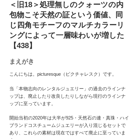
稿
＜旧18＞処理無しのクォーツの内
日:
包物こそ天然の証という価値、同
じ四角モチーフのマルチカラーリ
ングによって一層味わいが増した
【438】
まえがき
こんにちは。picturesque（ピクチャレスク）です。
当「本物志向のレンタルジュエリー」の過去のラインナ
ップは、廃止したり改良したりしながら現行のラインナ
ップに至っています。
開始当初の2020年は大半が925・天然石の連・真珠・ハイ
ブランドコスチュームジュエリーが入り混じるセットで
あり、これらの素材は現在ではすべて廃止に至っていま