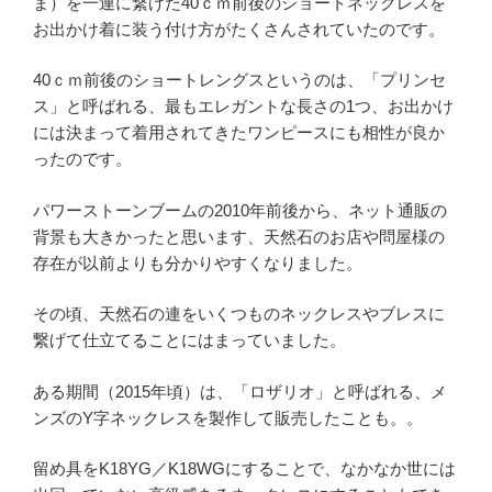
ま）を一連に繋げた40ｃｍ前後のショートネックレスを
お出かけ着に装う付け方がたくさんされていたのです。
40ｃｍ前後のショートレングスというのは、「プリンセ
ス」と呼ばれる、最もエレガントな長さの1つ、お出かけ
には決まって着用されてきたワンピースにも相性が良か
ったのです。
パワーストーンブームの2010年前後から、ネット通販の
背景も大きかったと思います、天然石のお店や問屋様の
存在が以前よりも分かりやすくなりました。
その頃、天然石の連をいくつものネックレスやブレスに
繋げて仕立てることにはまっていました。
ある期間（2015年頃）は、「ロザリオ」と呼ばれる、メ
ンズのY字ネックレスを製作して販売したことも。。
留め具をK18YG／K18WGにすることで、なかなか世には