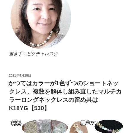
書き手：ピクチャレスク
投
2021年4月28日
稿
かつてはカラーが1色ずつのショートネッ
日:
クレス、複数を解体し組み直したマルチカ
ラーロングネックレスの留め具は
K18YG【530】