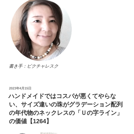
書き手：ピクチャレスク
投
2023年4月15日
稿
ハンドメイドではコスパが悪くてやらな
日:
い、サイズ違いの珠がグラデーション配列
の年代物のネックレスの「Ｕの字ライン」
の価値【1264】