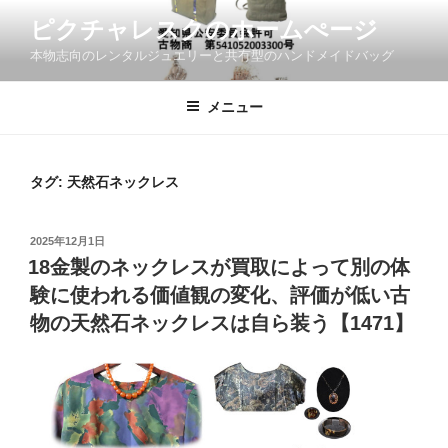
コ
ピクチャレスクのホームぺージ
ン
本物志向のレンタルジュエリーと共有型のハンドメイドバッグ
テ
ン
ツ
メニュー
へ
ス
キ
タグ:
天然石ネックレス
ッ
プ
投
2025年12月1日
稿
18金製のネックレスが買取によって別の体
日:
験に使われる価値観の変化、評価が低い古
物の天然石ネックレスは自ら装う【1471】