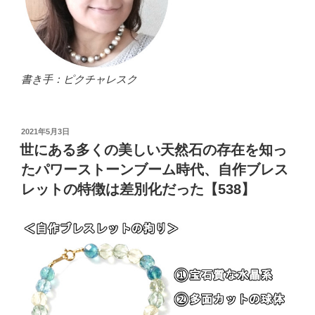
書き手：ピクチャレスク
投
2021年5月3日
稿
世にある多くの美しい天然石の存在を知っ
日:
たパワーストーンブーム時代、自作ブレス
レットの特徴は差別化だった【538】