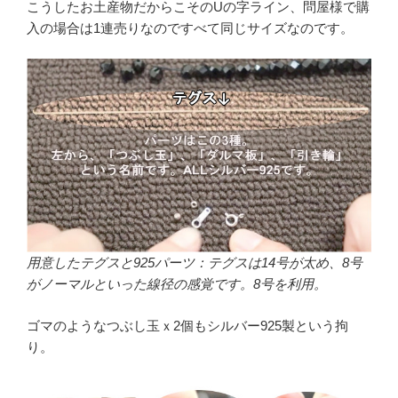
こうしたお土産物だからこそのUの字ライン、問屋様で購
入の場合は1連売りなのですべて同じサイズなのです。
用意したテグスと925パーツ：テグスは14号が太め、8号
がノーマルといった線径の感覚です。8号を利用。
ゴマのようなつぶし玉ｘ2個もシルバー925製という拘
り。