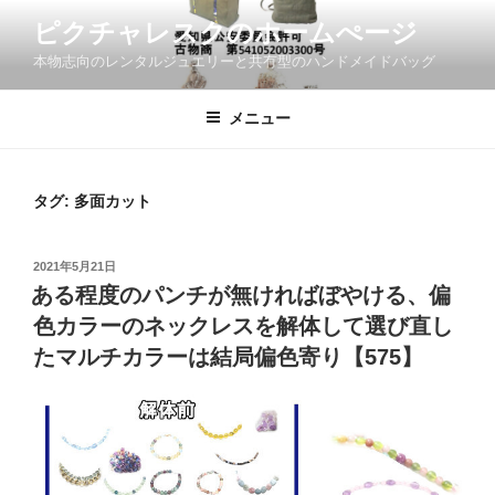
コ
ピクチャレスクのホームぺージ
ン
本物志向のレンタルジュエリーと共有型のハンドメイドバッグ
テ
ン
ツ
メニュー
へ
ス
キ
タグ:
多面カット
ッ
プ
投
2021年5月21日
稿
ある程度のパンチが無ければぼやける、偏
日:
色カラーのネックレスを解体して選び直し
たマルチカラーは結局偏色寄り【575】