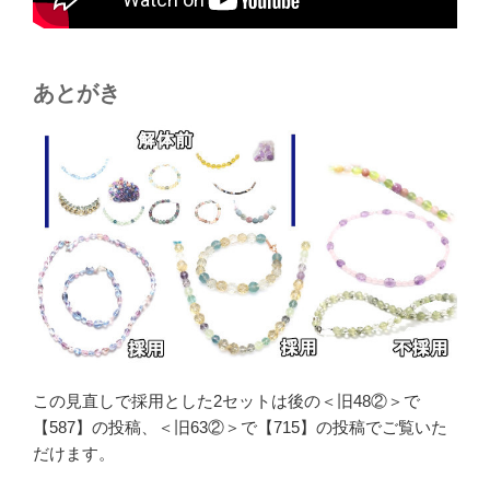
あとがき
この見直しで採用とした2セットは後の＜旧48②＞で
【587】の投稿、＜旧63②＞で【715】の投稿でご覧いた
だけます。