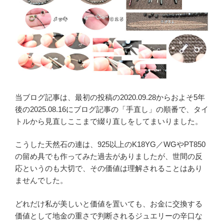
当ブログ記事は、最初の投稿の2020.09.28からおよそ5年
後の2025.08.16にブログ記事の「手直し」の順番で、タイ
トルから見直しここまで綴り直しをしてまいりました。
こうした天然石の連は、925以上のK18YG／WGやPT850
の留め具でも作ってみた過去がありましたが、世間の反
応というのも大切で、その価値は理解されることはあり
ませんでした。
どれだけ私が美しいと価値を置いても、お金に交換する
価値として地金の重さで判断されるジュエリーの辛口な