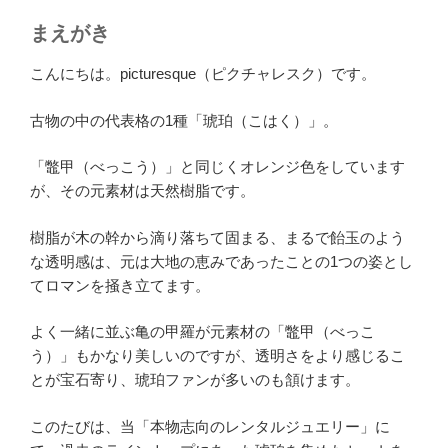
まえがき
こんにちは。picturesque（ピクチャレスク）です。
古物の中の代表格の1種「琥珀（こはく）」。
「鼈甲（べっこう）」と同じくオレンジ色をしています
が、その元素材は天然樹脂です。
樹脂が木の幹から滴り落ちて固まる、まるで飴玉のよう
な透明感は、元は大地の恵みであったことの1つの姿とし
てロマンを掻き立てます。
よく一緒に並ぶ亀の甲羅が元素材の「鼈甲（べっこ
う）」もかなり美しいのですが、透明さをより感じるこ
とが宝石寄り、琥珀ファンが多いのも頷けます。
このたびは、当「本物志向のレンタルジュエリー」に