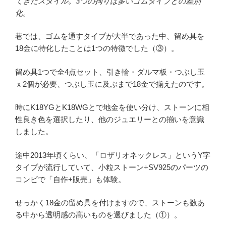
てきたスタイル。3つの拘りは多いゴムタイプとの差別
化。
巷では、ゴムを通すタイプが大半であった中、留め具を
18金に特化したことは1つの特徴でした（③）。
留め具1つで全4点セット、引き輪・ダルマ板・つぶし玉
ｘ2個が必要、つぶし玉に及ぶまで18金で揃えたのです。
時にK18YGとK18WGとで地金を使い分け、ストーンに相
性良き色を選択したり、他のジュエリーとの揃いを意識
しました。
途中2013年頃くらい、「ロザリオネックレス」というY字
タイプが流行していて、小粒ストーン+SV925のパーツの
コンビで「自作+販売」も体験。
せっかく18金の留め具を付けますので、ストーンも数あ
る中から透明感の高いものを選びました（①）。