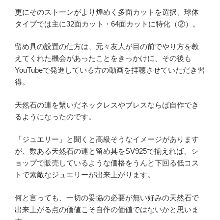
更にそのストーンがより煌めく多面カットを選択、球体
タイプでは主に32面カット・64面カットに特化（②）。
留め具の設置の仕方は、元々友人が目の前でやり方を教
えてくれた機会があったことをきっかけに、その後も
YouTubeで発進している方の動画を拝聴させていただき習
得。
天然石の連を繋いだネックレスやブレスならば自作でき
るようになったのです。
「ジュエリー」と聞くと高級そうなイメージがあります
が、数ある天然石の連と留め具をSV925で揃えれば、シ
ョップで販売しているような価格をうんと下回る低コス
トで素敵なジュエリーが出来上がります。
何と言っても、一切の妥協の必要が無い好みの天然石で
出来上がる点の価値こそ自作の価値ではないかと思いま