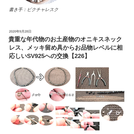
書き手：ピクチャレスク
投
2020年9月28日
稿
貴重な年代物のお土産物のオニキスネック
日:
レス、メッキ留め具からお品物レベルに相
応しいSV925への交換【226】