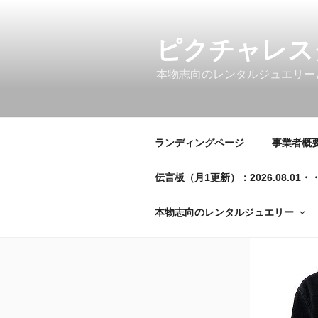
コ
ン
テ
ピクチャレス
ン
本物志向のレンタルジュエリー
ツ
へ
ス
キ
ランディングページ
事業者概要／
ッ
プ
伝言板（月1更新）：2026.08.
本物志向のレンタルジュエリー