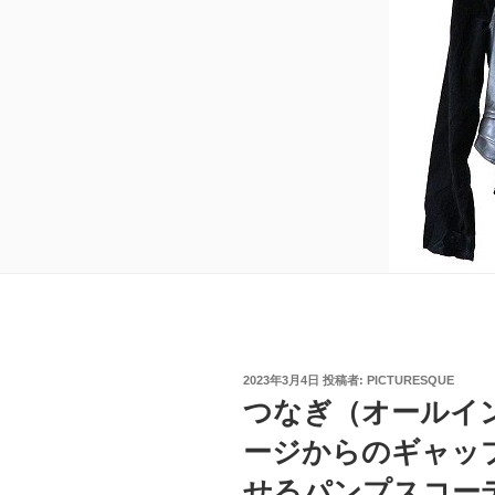
投
2023年3月4日
投稿者:
PICTURESQUE
稿
つなぎ（オールイ
日:
ージからのギャッ
せるパンプスコー