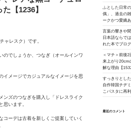
ふとした日常
た【1236】
偶」、過去の
ークかつ愛嬌あ
言葉の響きや
日本語ならで
（ピクチャレスク）です。
れた本でブログ
＜マチ＞前後2
いのでしょうか、つなぎ（オールインワ
来上がり20c
解な理由【153
のイメージでカジュアルなイメージを思
すっきりとし
自作韓国チヂミ
こパスタに再利
メンズのつなぎを購入し「ドレスライク
と思います。
最近のコメント
なコーデは古着を新しくご提案していく
。