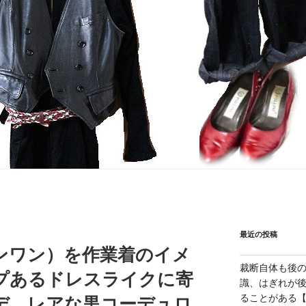
最近の投稿
ンワン）を作業着のイメ
裁断自体も後
プあるドレスライクに寄
識、はぎれが
ることがある【1
デ、レアな黒コーデュロ