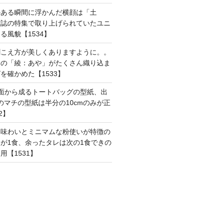
のある瞬間に浮かんだ横顔は「土
雑誌の特集で取り上げられていたユニ
る風貌【1534】
聞こえ方が美しくありますように。。
はの「綾：あや」がたくさん織り込ま
を確かめた【1533】
面から成るトートバッグの型紙、出
mのマチの型紙は半分の10cmのみが正
2】
た味わいとミニマムな粉使いが特徴の
が1食、余ったタレは次の1食できの
用【1531】