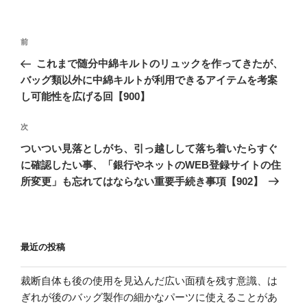
投
前
前
稿
の
これまで随分中綿キルトのリュックを作ってきたが、
ナ
投
バッグ類以外に中綿キルトが利用できるアイテムを考案
ビ
稿
し可能性を広げる回【900】
ゲ
次
次
ー
の
シ
ついつい見落としがち、引っ越しして落ち着いたらすぐ
投
に確認したい事、「銀行やネットのWEB登録サイトの住
ョ
稿
所変更」も忘れてはならない重要手続き事項【902】
ン
最近の投稿
裁断自体も後の使用を見込んだ広い面積を残す意識、は
ぎれが後のバッグ製作の細かなパーツに使えることがあ