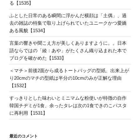
る【1535】
ふとした日常のある瞬間に浮かんだ横顔は「土偶」、過
去の雑誌の特集で取り上げられていたユニークかつ愛嬌
ある風貌【1534】
言葉の響きや聞こえ方が美しくありますように。。日本
語ならではの「綾：あや」がたくさん織り込まれた本で
ブログを確かめた【1533】
＜マチ＞前後2面から成るトートバッグの型紙、出来上が
り20cmのマチの型紙は半分の10cmのみが正解な理由
【1532】
すっきりとした味わいとミニマムな粉使いが特徴の自作
韓国チヂミが1食、余ったタレは次の1食できのこパスタ
に再利用【1531】
最近のコメント