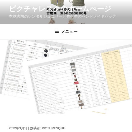
コ
ピクチャレスクのホームぺージ
ン
本物志向のレンタルジュエリーと共有型のハンドメイドバッグ
テ
ン
ツ
メニュー
へ
ス
キ
ッ
プ
投
2022年3月1日
投稿者:
PICTURESQUE