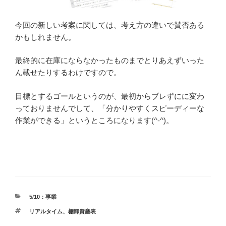
今回の新しい考案に関しては、考え方の違いで賛否ある
かもしれません。
最終的に在庫にならなかったものまでとりあえずいった
ん載せたりするわけですので。
目標とするゴールというのが、最初からブレずにに変わ
っておりませんでして、「分かりやすくスピーディーな
作業ができる」というところになります(^-^)。
カ
5/10：事業
テ
タ
リアルタイム
、
棚卸資産表
ゴ
グ
リ