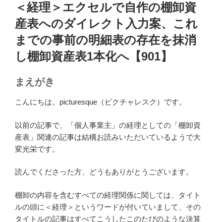
稿
＜経理＞エクセルで自作の棚卸資
日:
産表へのダイレクト入力案、これ
までの事前の明細表の存在を抹消
し棚卸資産表1本化へ【901】
まえがき
こんにちは。picturesque（ピクチャレスク）です。
以前の記事で、「個人事業主」の経理としての「棚卸資
産表」関連の記事は結構お読みいただいているようで大
変光栄です。
読んでくださった方、どうもありがとうございます。
棚卸の内容を含むすべての経理関係に関しては、タイト
ルの頭に＜経理＞というワードが付いていまして、その
タイトルの記事はすべてこうしたこのたびのような決算