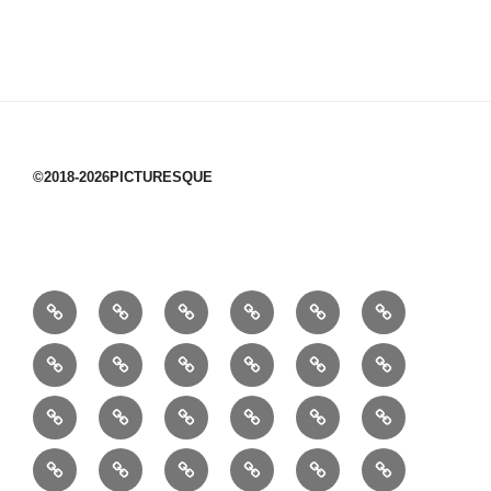
©2018-2026PICTURESQUE
1/10：
10/10：
2/10：
3/10：
4/10：
5/10：
材
ジ
製
は
Ｈ
事
6/10：
7/10：
8/10：
9/10：
creema
①
料
ュ
作
ぎ
Ｍ
業
読
食・
リ
コ
で
入
エ
れ
Ｂ
②
③
④
⑤
⑥
⑦
書
健
フ
ー
販
園
リ
教
半
巾
巾
巾
小
リ
康
ォ
デ
売
バ
ー
室
⑧
⑨
⑩
⑪
⑫
⑬
月
着
着
着
動
ュ
ー
中
ッ
メ
ミ
マ
マ
ポ
ボ