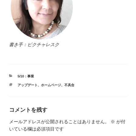
書き手：ピクチャレスク
カ
5/10：事業
テ
タ
アップデート
、
ホームページ
、
不具合
ゴ
グ
リ
ー
コメントを残す
メールアドレスが公開されることはありません。
※
が付
いている欄は必須項目です