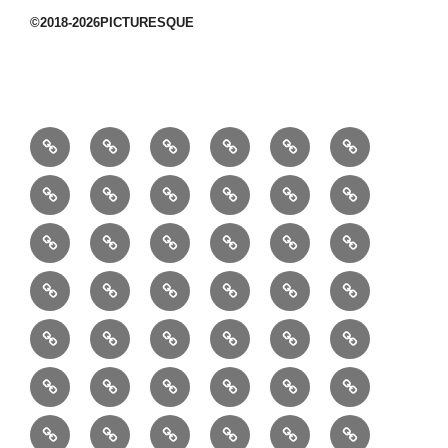
©2018-2026PICTURESQUE
1/10：
10/10：
2/10：
3/10：
4/10：
5/10：
材
ジ
製
は
Ｈ
事
6/10：
7/10：
8/10：
9/10：
creema
①
料
ュ
作
ぎ
Ｍ
業
読
食・
リ
コ
で
入
エ
れ
Ｂ
②
③
④
⑤
⑥
⑦
書
健
フ
ー
販
園
リ
教
半
巾
巾
巾
小
リ
康
ォ
デ
売
バ
ー
室
⑧
⑨
⑩
⑪
⑫
⑬
月
着
着
着
動
ュ
ー
中
ッ
メ
ミ
マ
マ
ポ
ボ
型
袋
袋
シ
物
ッ
ム
の
グ
⑭
⑮
⑯
⑰
⑱
⑲
ッ
シ
チ
ス
ー
デ
（縦
（小）
ョ
用
ク
ハ
セ
ボ
ボ
ヘ
ピ
ビ
バ
セ
ン
無
ク
チ
ィ
長）
ル
小
ン
ッ
⑳
お
お
デ
デ
ブ
ッ
ス
ル
ン
ジ
ニ
ン
カ
し
ー
ダ
物
ド
ト
ハ
取
問
ジ
ジ
ロ
ク
ト
メ
タ
ネ
テ
ジ
バ
シ
バ
ー
メ
プ
ラ
ル
レ
レ
㉑
ン
引
合
タ
タ
グ
ス
ン
ッ
ッ
ス
ィ
ャ
ー
ョ
ッ
イ