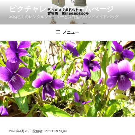
コ
ピクチャレスクのホームぺージ
ン
本物志向のレンタルジュエリーと共有型のハンドメイドバッグ
テ
ン
ツ
メニュー
へ
ス
キ
ッ
プ
投
2020年4月28日
投稿者:
PICTURESQUE