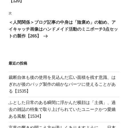
【120】
ゲ
次
次
ー
の
シ
＜人間関係＞ブログ記事の中身は「陰褒め」の勧め、ア
投
イキャッチ画像はハンドメイド活動のミニポーチ3点セッ
ョ
稿
トの製作【265】
ン
最近の投稿
裁断自体も後の使用を見込んだ広い面積を残す意識、は
ぎれが後のバッグ製作の細かなパーツに使えることがあ
る【1535】
ふとした日常のある瞬間に浮かんだ横顔は「土偶」、過
去の雑誌の特集で取り上げられていたユニークかつ愛嬌
ある風貌【1534】
言葉の響きや聞こえ方が美しくありますように。。日本