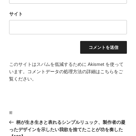
サイト
このサイトはスパムを低減するために Akismet を使って
います。
コメントデータの処理方法の詳細はこちらをご
覧ください
。
投
前
前
稿
の
柄が生き生きと表れるシンプルリュック、製作者の凝
ナ
投
ったデザインを示したい我欲を捨てたことが功を奏した
ビ
稿