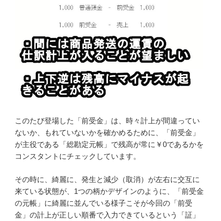
このたび登場した「前受金」は、時々計上が間違ってい
ないか、もれていないかを確かめるために、「前受金」
が主役である「総勘定元帳」で残高が常に￥0であるかを
コンスタントにチェックしています。
その時に、綺麗に、発生と減少（取消）が左右に交互に
来ている状態が、1つの柄かデザインのように、「前受金
の元帳」に綺麗に並んでいる様子こそが今回の「前受
金」の計上が正しい順番で入力できているという「証」