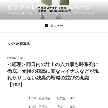
コ
ピクチャレスクのホームぺージ
ン
本物志向のレンタルジュエリーと共有型のハンドメイドバッグ
テ
ン
ツ
メニュー
へ
ス
キ
タグ:
出荷基準
ッ
プ
投
2021年8月20日
稿
＜経理＞同日内の計上の入力順も時系列に
日:
徹底、元帳の残高に変なマイナスなどが現
れたりしない残高の増減の並びの意識
【702】