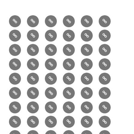
1/10：
10/10：
2/10：
3/10：
4/10：
5/10：
材
ジ
製
は
Ｈ
事
6/10：
7/10：
8/10：
9/10：
creema
①
料
ュ
作
ぎ
Ｍ
業
読
食・
リ
コ
で
入
エ
れ
Ｂ
②
③
④
⑤
⑥
⑦
書
健
フ
ー
販
園
リ
教
半
巾
巾
巾
小
リ
康
ォ
デ
売
バ
ー
室
⑧
⑨
⑩
⑪
⑫
⑬
月
着
着
着
動
ュ
ー
中
ッ
メ
ミ
マ
マ
ポ
ボ
型
袋
袋
シ
物
ッ
ム
の
グ
⑭
⑮
⑯
⑰
⑱
⑲
ッ
シ
チ
ス
ー
デ
（縦
（小）
ョ
用
ク
ハ
セ
ボ
ボ
ヘ
ピ
ビ
バ
セ
ン
無
ク
チ
ィ
長）
ル
小
ン
ッ
⑳
お
お
デ
デ
ブ
ッ
ス
ル
ン
ジ
ニ
ン
カ
し
ー
ダ
物
ド
ト
ハ
取
問
ジ
ジ
ロ
ク
ト
メ
タ
ネ
テ
ジ
バ
シ
バ
ー
メ
プ
ラ
ル
レ
レ
㉑
ン
引
合
タ
タ
グ
ス
ン
ッ
ッ
ス
ィ
ャ
ー
ョ
ッ
イ
ラ
ン
ー
ン
ン
イ
ド
の
せ
ル
ル
型
ト
ク
バ
ー
ー
ル
グ
ド
㉒
㉓
㉔
㉕
㉖
㉗
イ
デ
ル
タ
タ
ン
バ
流
及
コ
コ
バ
バ
ッ
ダ
バ
エ
楽
ナ
ド
ド
オ
バ
ィ
ル
ル
テ
ッ
れ
び
ン
ン
ッ
ッ
グ
ー
㉘
㉙
㉚
㉛
㉜
事