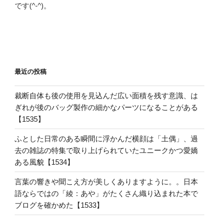
です(^-^)。
最近の投稿
裁断自体も後の使用を見込んだ広い面積を残す意識、は
ぎれが後のバッグ製作の細かなパーツになることがある
【1535】
ふとした日常のある瞬間に浮かんだ横顔は「土偶」、過
去の雑誌の特集で取り上げられていたユニークかつ愛嬌
ある風貌【1534】
言葉の響きや聞こえ方が美しくありますように。。日本
語ならではの「綾：あや」がたくさん織り込まれた本で
ブログを確かめた【1533】