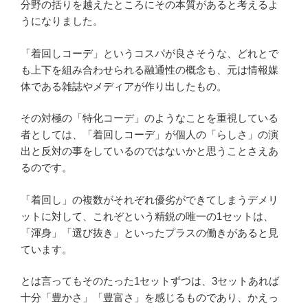
分野の括りを越えたところにその本質があると考えるよ
うになりました。
「着回しコーデ」というコスパが良さそうな、どれとで
も上下を組み合わせられる融通性の概念も、元は情報媒
体である雑誌やメディアが作り出したもの。
その対極の「特化コーデ」のようなことを重視している
者としては、「着回しコーデ」が個人の「らしさ」の演
出と反対の事をしているのではないかと思うことさえあ
るのです。
「着回し」の複数がそれぞれ優劣ができてしまうデメリ
ットに対して、これぞという精鋭の唯一の1セットは、
「渾身」「選び抜き」といったプラスの働きがあると見
ています。
とは言ってもそのたった1セットずつは、3セットあれば
十分「豊かさ」「豊富さ」を感じるものであり、かえっ