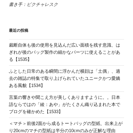
書き手：ピクチャレスク
最近の投稿
裁断自体も後の使用を見込んだ広い面積を残す意識、は
ぎれが後のバッグ製作の細かなパーツに使えることがあ
る【1535】
ふとした日常のある瞬間に浮かんだ横顔は「土偶」、過
去の雑誌の特集で取り上げられていたユニークかつ愛嬌
ある風貌【1534】
言葉の響きや聞こえ方が美しくありますように。。日本
語ならではの「綾：あや」がたくさん織り込まれた本で
ブログを確かめた【1533】
＜マチ＞前後2面から成るトートバッグの型紙、出来上が
り20cmのマチの型紙は半分の10cmのみが正解な理由