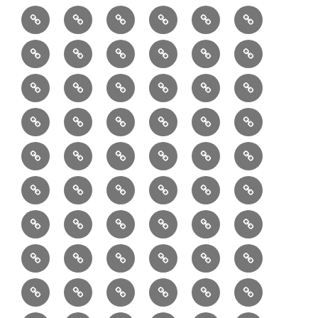
1/10：
10/10：
2/10：
3/10：
4/10：
5/10：
材
ジ
製
は
Ｈ
事
6/10：
7/10：
8/10：
9/10：
creema
①
料
ュ
作
ぎ
Ｍ
業
読
食・
リ
コ
で
入
エ
れ
Ｂ
②
③
④
⑤
⑥
⑦
書
健
フ
ー
販
園
リ
教
半
巾
巾
巾
小
リ
康
ォ
デ
売
バ
ー
室
⑧
⑨
⑩
⑪
⑫
⑬
月
着
着
着
動
ュ
ー
中
ッ
メ
ミ
マ
マ
ポ
ボ
型
袋
袋
シ
物
ッ
ム
の
グ
⑭
⑮
⑯
⑰
⑱
⑲
ッ
シ
チ
ス
ー
デ
（縦
（小）
ョ
用
ク
ハ
セ
ボ
ボ
ヘ
ピ
ビ
バ
セ
ン
無
ク
チ
ィ
長）
ル
小
ン
ッ
⑳
お
お
デ
デ
ブ
ッ
ス
ル
ン
ジ
ニ
ン
カ
し
ー
ダ
物
ド
ト
ハ
取
問
ジ
ジ
ロ
ク
ト
メ
タ
ネ
テ
ジ
バ
シ
バ
ー
メ
プ
ラ
ル
レ
レ
㉑
ン
引
合
タ
タ
グ
ス
ン
ッ
ッ
ス
ィ
ャ
ー
ョ
ッ
イ
ラ
ン
ー
ン
ン
イ
ド
の
せ
ル
ル
型
ト
ク
バ
ー
ー
ル
グ
ド
㉒
㉓
㉔
㉕
㉖
㉗
イ
デ
ル
タ
タ
ン
バ
流
及
コ
コ
バ
バ
ッ
ダ
バ
エ
楽
ナ
ド
ド
オ
バ
ィ
ル
ル
テ
ッ
れ
び
ン
ン
ッ
ッ
グ
ー
㉘
㉙
㉚
㉛
㉜
事
ッ
コ
器
ッ
ー
イ
ー
シ
ン
ジ
ジ
リ
グ
ご
テ
テ
グ
グ
（定
カ
ク
ク
ト
洋
業
グ
バ
入
プ
ム
リ
ル
ー
グ
ュ
ュ
ア
相
ン
ン