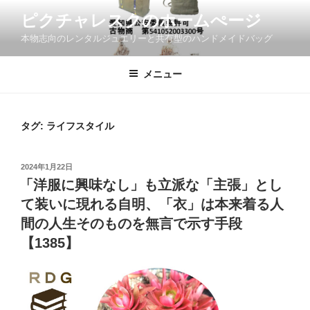
コ
ピクチャレスクのホームぺージ
ン
本物志向のレンタルジュエリーと共有型のハンドメイドバッグ
テ
ン
ツ
メニュー
へ
ス
キ
タグ:
ライフスタイル
ッ
プ
投
2024年1月22日
稿
「洋服に興味なし」も立派な「主張」とし
日:
て装いに現れる自明、「衣」は本来着る人
間の人生そのものを無言で示す手段
【1385】