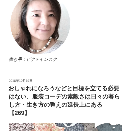
書き手：ピクチャレスク
投
2018年10月19日
稿
おしゃれになろうなどと目標を立てる必要
日:
はない、服装コーデの素敵さは日々の暮ら
し方・生き方の整えの延長上にある
【269】