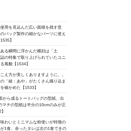
の使用を見込んだ広い面積を残す意
後のバッグ製作の細かなパーツに使え
535】
のある瞬間に浮かんだ横顔は「土
雑誌の特集で取り上げられていたユニ
る風貌【1534】
聞こえ方が美しくありますように。。
はの「綾：あや」がたくさん織り込ま
を確かめた【1533】
面から成るトートバッグの型紙、出
mのマチの型紙は半分の10cmのみが正
2】
た味わいとミニマムな粉使いが特徴の
が1食、余ったタレは次の1食できの