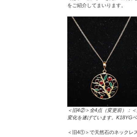
をご紹介してまいります。
＜旧4②＞全4点（変更前）：
変化を遂げています。K18YG
＜旧4①＞で天然石のネックレ