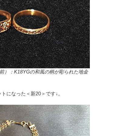
前）：K18YGの和風の柄が彫られた地金
トになった＜新20＞です↓。