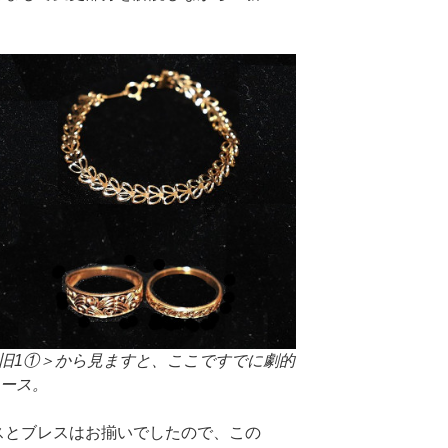
＜旧1①＞から見ますと、ここですでに劇的
ベース。
スとブレスはお揃いでしたので、この