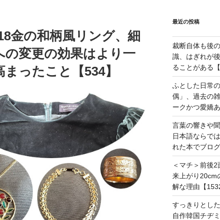
最近の投稿
＞18金の和柄風リング、細
裁断自体も後
への変更の効果はより一
識、はぎれが
ることがある【1
まったこと【534】
ふとした日常
偶」、過去の
ークかつ愛嬌あ
言葉の響きや
日本語ならで
れた本でブログ
＜マチ＞前後2
来上がり20c
解な理由【153
すっきりとし
自作韓国チヂミ