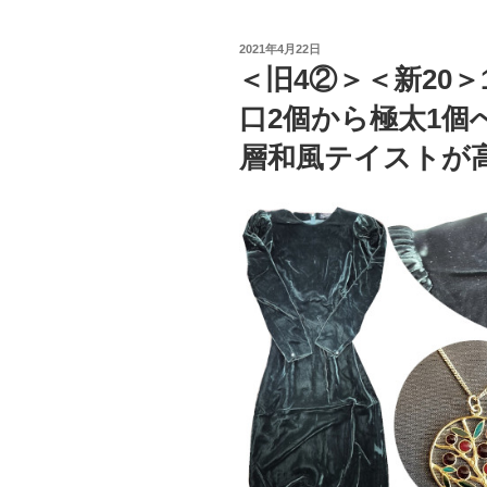
投
2021年4月22日
稿
＜旧4②＞＜新20
日:
口2個から極太1個
層和風テイストが高