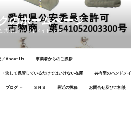
クのホームぺージ
と共有型のハンドメイドバッグ
About Us
事業者からのご挨拶
01・・・決して保管しているだけではいけない在庫
共有型のハンドメ
ブログ
ＳＮＳ
最近の投稿
お問合せ及びご相談