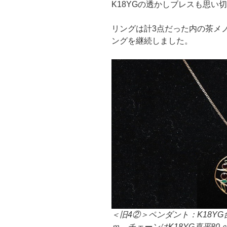
K18YGの透かしブレスも思い
リングは計3点だった内の茶メノ
ングを継続しました。
＜旧4②＞ペンダント：K18Y
ｍ。チェーンはK18YG喜平80