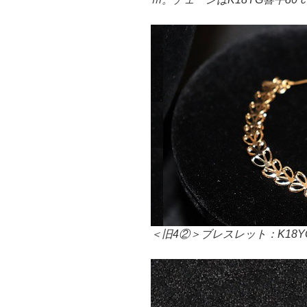
＜旧4②＞ブレスレット：K18