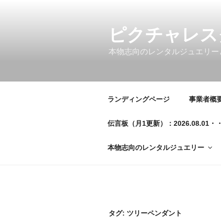
コ
ン
テ
ピクチャレス
ン
本物志向のレンタルジュエリー
ツ
へ
ス
キ
ランディングページ
事業者概要／
ッ
プ
伝言板（月1更新）：2026.08.
本物志向のレンタルジュエリー
タグ:
ツリーペンダント