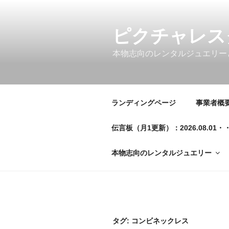
コ
ン
テ
ピクチャレス
ン
本物志向のレンタルジュエリー
ツ
へ
ス
キ
ランディングページ
事業者概要／
ッ
プ
伝言板（月1更新）：2026.08.
本物志向のレンタルジュエリー
タグ:
コンビネックレス