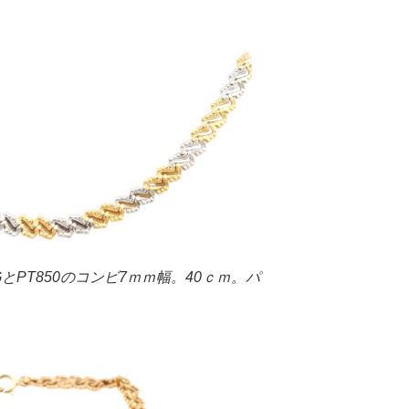
GとPT850のコンビ7ｍｍ幅。40ｃｍ。パ