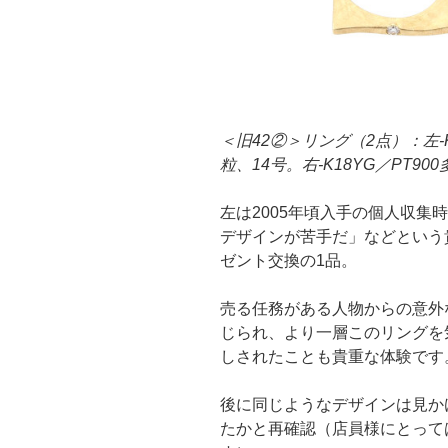
＜旧42②＞リング（2点）：左-
粒、14号。右-K18YG／PT90
左は2005年頃入手の個人収集
デザインが苦手だ」などという
ゼント交換の1品。
売る任務がある人物からの意外
じられ、より一層このリングを
しされたことも貴重な体験です
後に同じようなデザインは見か
たかと再確認（店員様にとって