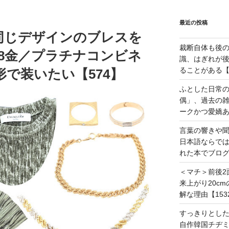
最近の投稿
同じデザインのブレスを
裁断自体も後
8金／プラチナコンビネ
識、はぎれが
ることがある【1
で装いたい【574】
ふとした日常
偶」、過去の
ークかつ愛嬌あ
言葉の響きや
日本語ならで
れた本でブログ
＜マチ＞前後2
来上がり20c
解な理由【153
すっきりとし
自作韓国チヂミ