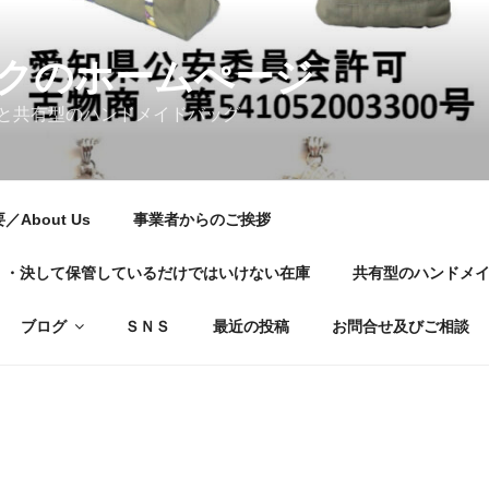
クのホームぺージ
と共有型のハンドメイドバッグ
About Us
事業者からのご挨拶
01・・・決して保管しているだけではいけない在庫
共有型のハンドメ
ブログ
ＳＮＳ
最近の投稿
お問合せ及びご相談