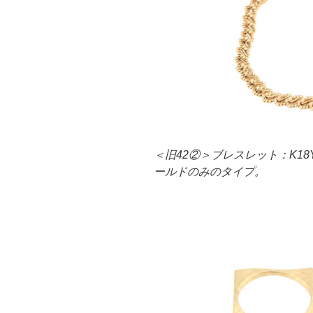
＜旧42②＞ブレスレット：K1
ールドのみのタイプ。