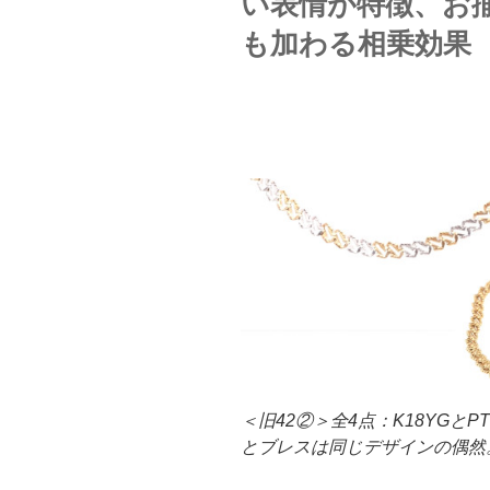
い表情が特徴、お
も加わる相乗効果
＜旧42②＞全4点：K18YGとP
とブレスは同じデザインの偶然