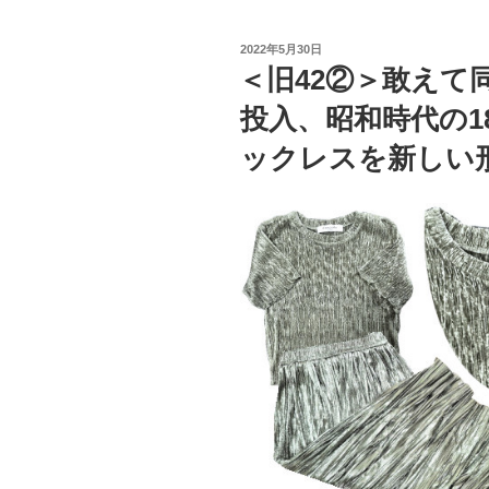
投
2022年5月30日
稿
＜旧42②＞敢えて
日:
投入、昭和時代の1
ックレスを新しい形