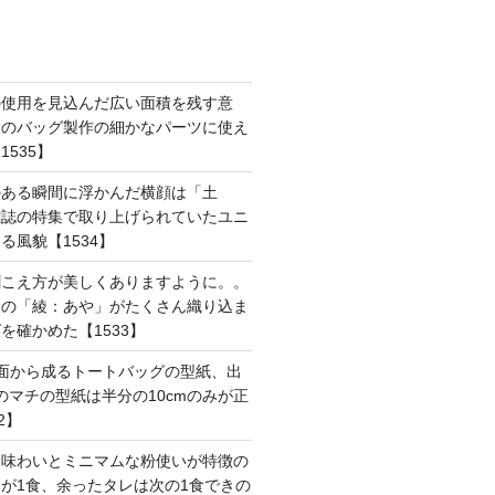
の使用を見込んだ広い面積を残す意
後のバッグ製作の細かなパーツに使え
535】
のある瞬間に浮かんだ横顔は「土
雑誌の特集で取り上げられていたユニ
る風貌【1534】
聞こえ方が美しくありますように。。
はの「綾：あや」がたくさん織り込ま
を確かめた【1533】
面から成るトートバッグの型紙、出
mのマチの型紙は半分の10cmのみが正
2】
た味わいとミニマムな粉使いが特徴の
が1食、余ったタレは次の1食できの