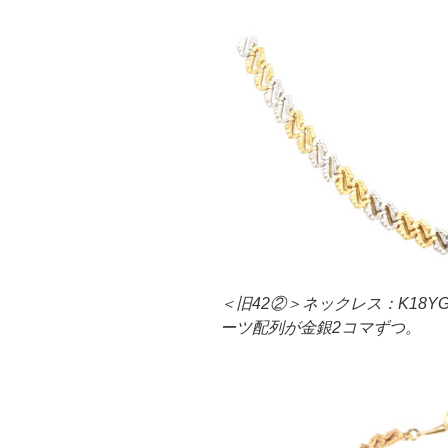
＜旧42②＞ネックレス：K18Y
ーツ配列が金銀2コマずつ。