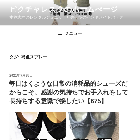
コ
ピクチャレスクのホームぺージ
ン
本物志向のレンタルジュエリーと共有型のハンドメイドバッグ
テ
ン
ツ
メニュー
へ
ス
キ
タグ:
補色スプレー
ッ
プ
投
2021年7月28日
稿
毎日はくような日常の消耗品的シューズだ
日:
からこそ、感謝の気持ちでお手入れをして
長持ちする意識で接したい【675】