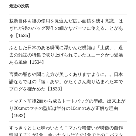
最近の投稿
裁断自体も後の使用を見込んだ広い面積を残す意識、は
ぎれが後のバッグ製作の細かなパーツに使えることがあ
る【1535】
ふとした日常のある瞬間に浮かんだ横顔は「土偶」、過
去の雑誌の特集で取り上げられていたユニークかつ愛嬌
ある風貌【1534】
言葉の響きや聞こえ方が美しくありますように。。日本
語ならではの「綾：あや」がたくさん織り込まれた本で
ブログを確かめた【1533】
＜マチ＞前後2面から成るトートバッグの型紙、出来上が
り20cmのマチの型紙は半分の10cmのみが正解な理由
【1532】
すっきりとした味わいとミニマムな粉使いが特徴の自作
韓国チヂミが1食、余ったタレは次の1食できのこパスタ