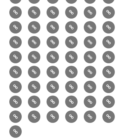
読
食・
リ
コ
で
入
エ
れ
Ｂ
②
③
④
⑤
⑥
⑦
書
健
フ
ー
販
園
リ
教
半
巾
巾
巾
小
リ
康
ォ
デ
売
バ
ー
室
⑧
⑨
⑩
⑪
⑫
⑬
月
着
着
着
動
ュ
ー
中
ッ
メ
ミ
マ
マ
ポ
ボ
型
袋
袋
シ
物
ッ
ム
の
グ
⑭
⑮
⑯
⑰
⑱
⑲
ッ
シ
チ
ス
ー
デ
（縦
（小）
ョ
用
ク
ハ
セ
ボ
ボ
ヘ
ピ
ビ
バ
セ
ン
無
ク
チ
ィ
長）
ル
小
ン
ッ
⑳
お
お
デ
デ
ブ
ッ
ス
ル
ン
ジ
ニ
ン
カ
し
ー
ダ
物
ド
ト
ハ
取
問
ジ
ジ
ロ
ク
ト
メ
タ
ネ
テ
ジ
バ
シ
バ
ー
メ
プ
ラ
ル
レ
レ
㉑
ン
引
合
タ
タ
グ
ス
ン
ッ
ッ
ス
ィ
ャ
ー
ョ
ッ
イ
ラ
ン
ー
ン
ン
イ
ド
の
せ
ル
ル
型
ト
ク
バ
ー
ー
ル
グ
ド
㉒
㉓
㉔
㉕
㉖
㉗
イ
デ
ル
タ
タ
ン
バ
流
及
コ
コ
バ
バ
ッ
ダ
バ
エ
楽
ナ
ド
ド
オ
バ
ィ
ル
ル
テ
ッ
れ
び
ン
ン
ッ
ッ
グ
ー
㉘
㉙
㉚
㉛
㉜
事
ッ
コ
器
ッ
ー
イ
ー
シ
ン
ジ
ジ
リ
グ
ご
テ
テ
グ
グ
（定
カ
ク
ク
ト
洋
業
グ
バ
入
プ
ム
リ
ル
ー
グ
ュ
ュ
ア
相
ン
ン
番
事
伝
共
最
本
製
ー
ッ
ラ
ー
服
者
ッ
れ
サ
型
ー
イ
ポ
ペ
エ
エ
収
談
ツ
ツ
品
業
言
有
近
物
作
テ
シ
ッ
ト
ラ
か
グ
ッ
ン
リ
ー
リ
リ
納
ご
販
Ｓ
「羽
者
板
型
の
志
品
ン
ョ
チ
ッ
ら
（定
ク
ワ
シ
ジ
ー
ー
注
売
Ｎ
二
概
（月
の
投
向
ア