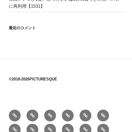
に再利用【1531】
最近のコメント
©2018-2026PICTURESQUE
1/10：
10/10：
2/10：
3/10：
4/10：
5/10：
材
ジ
製
は
Ｈ
事
6/10：
7/10：
8/10：
9/10：
creema
①
料
ュ
作
ぎ
Ｍ
業