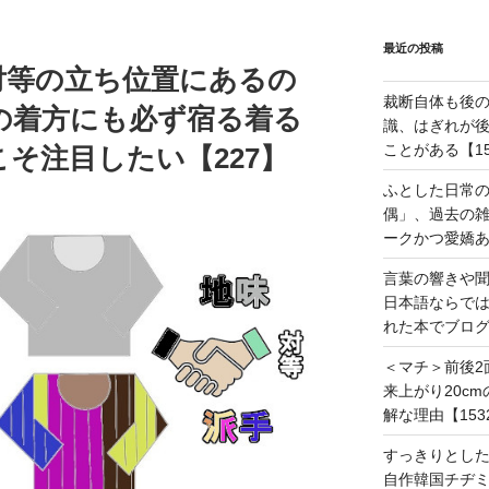
最近の投稿
対等の立ち位置にあるの
裁断自体も後
の着方にも必ず宿る着る
識、はぎれが
ことがある【15
そ注目したい【227】
ふとした日常
偶」、過去の
ークかつ愛嬌あ
言葉の響きや
日本語ならで
れた本でブログ
＜マチ＞前後2
来上がり20c
解な理由【153
すっきりとし
自作韓国チヂミ