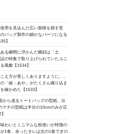
の使用を見込んだ広い面積を残す意
後のバッグ製作の細かなパーツになる
35】
のある瞬間に浮かんだ横顔は「土
雑誌の特集で取り上げられていたユニ
る風貌【1534】
聞こえ方が美しくありますように。。
はの「綾：あや」がたくさん織り込ま
を確かめた【1533】
面から成るトートバッグの型紙、出
mのマチの型紙は半分の10cmのみが正
2】
た味わいとミニマムな粉使いが特徴の
が1食、余ったタレは次の1食できの