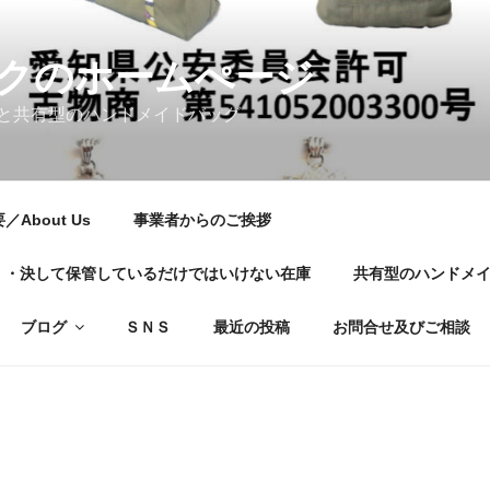
クのホームぺージ
と共有型のハンドメイドバッグ
About Us
事業者からのご挨拶
01・・・決して保管しているだけではいけない在庫
共有型のハンドメ
ブログ
ＳＮＳ
最近の投稿
お問合せ及びご相談