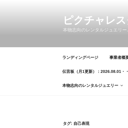
コ
ン
テ
ピクチャレス
ン
本物志向のレンタルジュエリー
ツ
へ
ス
キ
ランディングページ
事業者概要／
ッ
プ
伝言板（月1更新）：2026.08.
本物志向のレンタルジュエリー
タグ:
自己表現