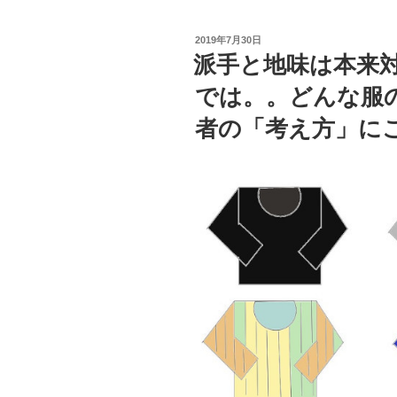
投
2019年7月30日
稿
派手と地味は本来
日:
では。。どんな服
者の「考え方」にこ