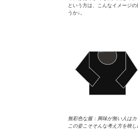
という方は、こんなイメージの
うか↓。
無彩色な服：興味が無い人はカ
この姿こそそんな考え方を映し