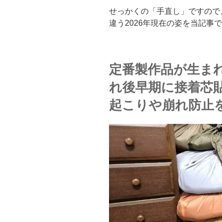
せっかくの「手直し」ですので、2
違う2026年現在の姿を当記事
定番製作品が生ま
れ後早期に接着芯
起こりや崩れ防止