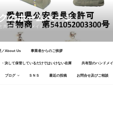
クのホームぺージ
と共有型のハンドメイドバッグ
About Us
事業者からのご挨拶
01・・・決して保管しているだけではいけない在庫
共有型のハンドメ
ブログ
ＳＮＳ
最近の投稿
お問合せ及びご相談