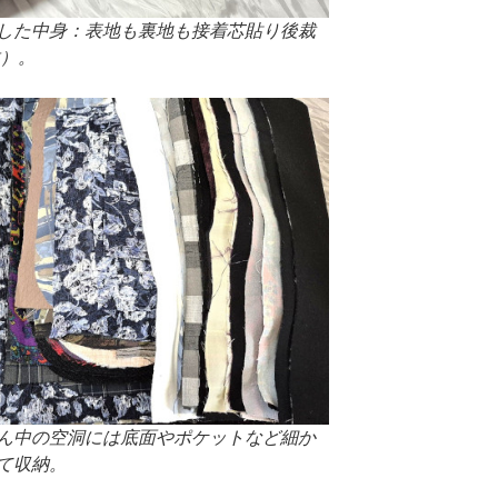
した中身：表地も裏地も接着芯貼り後裁
枚）。
ん中の空洞には底面やポケットなど細か
て収納。