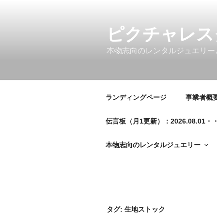
コ
ン
テ
ピクチャレス
ン
本物志向のレンタルジュエリー
ツ
へ
ス
キ
ランディングページ
事業者概要／
ッ
プ
伝言板（月1更新）：2026.08.
本物志向のレンタルジュエリー
タグ:
生地ストック