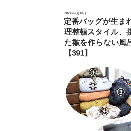
投
2021年2月16日
稿
定番バッグが生ま
日:
理整頓スタイル、
た皺を作らない風
【391】