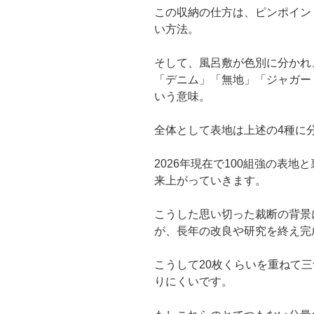
この収納の仕方は、ピンポイン
い方法。
そして、風呂敷が色別に分かれ
「デニム」「無地」「ジャガー
いう意味。
全体として表地は上述の4種に
2026年現在で100組強の表地
来上がっていきます。
こうした思い切った裁断の背景
が、長年の改良や研究を終え完
こうして20枚くらいを重ねて
りにくいです。