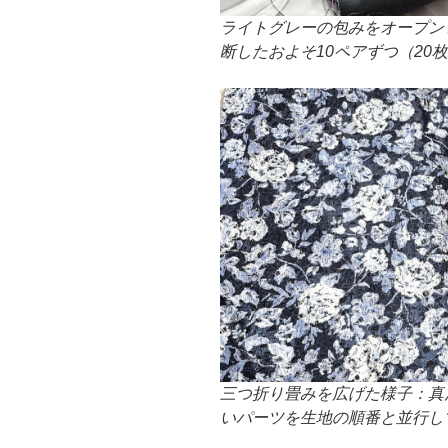
ライトグレーの包みをオープン
断したおよそ10ペアずつ（20
三つ折り畳みを広げた様子：真
いパーツを生地の順番と並行し