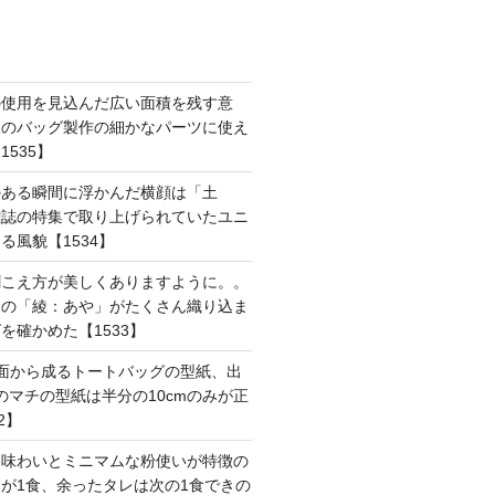
の使用を見込んだ広い面積を残す意
後のバッグ製作の細かなパーツに使え
535】
のある瞬間に浮かんだ横顔は「土
雑誌の特集で取り上げられていたユニ
る風貌【1534】
聞こえ方が美しくありますように。。
はの「綾：あや」がたくさん織り込ま
を確かめた【1533】
面から成るトートバッグの型紙、出
mのマチの型紙は半分の10cmのみが正
2】
た味わいとミニマムな粉使いが特徴の
が1食、余ったタレは次の1食できの