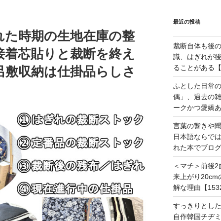
最近の投稿
れた時期の生地在庫の整
裁断自体も後
接着芯貼りと裁断を終え
識、はぎれが
ることがある【1
呂敷収納は仕掛品らしさ
ふとした日常
偶」、過去の
ークかつ愛嬌あ
言葉の響きや
日本語ならで
れた本でブログ
＜マチ＞前後2
来上がり20c
解な理由【153
すっきりとし
自作韓国チヂミ