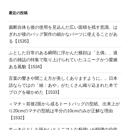
最近の投稿
裁断自体も後の使用を見込んだ広い面積を残す意識、は
ぎれが後のバッグ製作の細かなパーツに使えることがあ
る【1535】
ふとした日常のある瞬間に浮かんだ横顔は「土偶」、過
去の雑誌の特集で取り上げられていたユニークかつ愛嬌
ある風貌【1534】
言葉の響きや聞こえ方が美しくありますように。。日本
語ならではの「綾：あや」がたくさん織り込まれた本で
ブログを確かめた【1533】
＜マチ＞前後2面から成るトートバッグの型紙、出来上が
り20cmのマチの型紙は半分の10cmのみが正解な理由
【1532】
すっきりとした味わいとミニマムな粉使いが特徴の自作