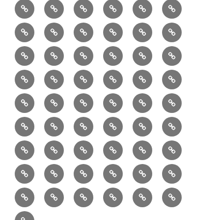
6/10：
7/10：
8/10：
9/10：
creema
①
料
ュ
作
ぎ
Ｍ
業
読
食・
リ
コ
で
入
エ
れ
Ｂ
②
③
④
⑤
⑥
⑦
書
健
フ
ー
販
園
リ
教
半
巾
巾
巾
小
リ
康
ォ
デ
売
バ
ー
室
⑧
⑨
⑩
⑪
⑫
⑬
月
着
着
着
動
ュ
ー
中
ッ
メ
ミ
マ
マ
ポ
ボ
型
袋
袋
シ
物
ッ
ム
の
グ
⑭
⑮
⑯
⑰
⑱
⑲
ッ
シ
チ
ス
ー
デ
（縦
（小）
ョ
用
ク
ハ
セ
ボ
ボ
ヘ
ピ
ビ
バ
セ
ン
無
ク
チ
ィ
長）
ル
小
ン
ッ
⑳
お
お
デ
デ
ブ
ッ
ス
ル
ン
ジ
ニ
ン
カ
し
ー
ダ
物
ド
ト
ハ
取
問
ジ
ジ
ロ
ク
ト
メ
タ
ネ
テ
ジ
バ
シ
バ
ー
メ
プ
ラ
ル
レ
レ
㉑
ン
引
合
タ
タ
グ
ス
ン
ッ
ッ
ス
ィ
ャ
ー
ョ
ッ
イ
ラ
ン
ー
ン
ン
イ
ド
の
せ
ル
ル
型
ト
ク
バ
ー
ー
ル
グ
ド
㉒
㉓
㉔
㉕
㉖
㉗
イ
デ
ル
タ
タ
ン
バ
流
及
コ
コ
バ
バ
ッ
ダ
バ
エ
楽
ナ
ド
ド
オ
バ
ィ
ル
ル
テ
ッ
れ
び
ン
ン
ッ
ッ
グ
ー
㉘
㉙
㉚
㉛
㉜
事
ッ
コ
器
ッ
ー
イ
ー
シ
ン
ジ
ジ
リ
グ
ご
テ
テ
グ
グ
（定
カ
ク
ク
ト
洋
業
グ
バ
入
プ
ム
リ
ル
ー
グ
ュ
ュ
ア
相
ン
ン
番
事
伝
共
最
本
製
ー
ッ
ラ
ー
服
者
ッ
れ
サ
型
ー
イ
ポ
ペ
エ
エ
収
談
ツ
ツ
品
業
言
有
近
物
作
テ
シ
ッ
ト
ラ
か
グ
ッ
ン
リ
ー
リ
リ
納
ご
販
Ｓ
「羽
者
板
型
の
志
品