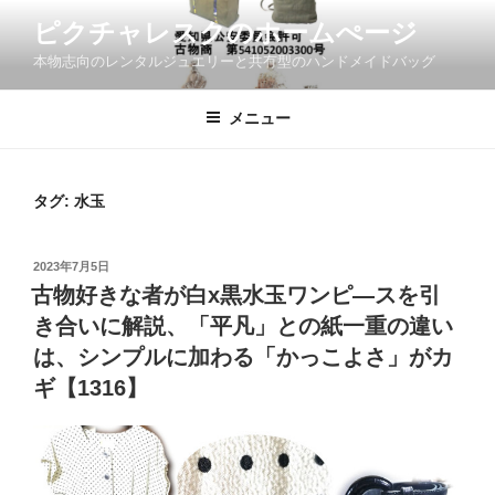
コ
ピクチャレスクのホームぺージ
ン
本物志向のレンタルジュエリーと共有型のハンドメイドバッグ
テ
ン
ツ
メニュー
へ
ス
キ
タグ:
水玉
ッ
プ
投
2023年7月5日
稿
古物好きな者が白x黒水玉ワンピ―スを引
日:
き合いに解説、「平凡」との紙一重の違い
は、シンプルに加わる「かっこよさ」がカ
ギ【1316】