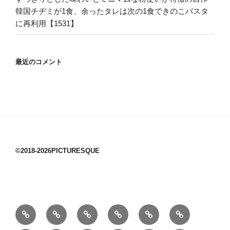
韓国チヂミが1食、余ったタレは次の1食できのこパスタ
に再利用【1531】
最近のコメント
©2018-2026PICTURESQUE
1/10：
10/10：
2/10：
3/10：
4/10：
5/10：
材
ジ
製
は
Ｈ
事