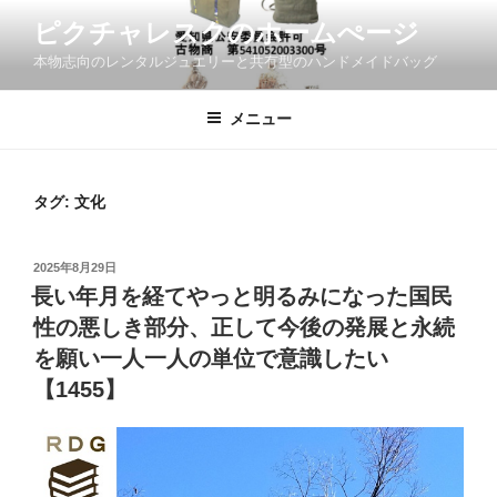
コ
ピクチャレスクのホームぺージ
ン
本物志向のレンタルジュエリーと共有型のハンドメイドバッグ
テ
ン
ツ
メニュー
へ
ス
キ
タグ:
文化
ッ
プ
投
2025年8月29日
稿
長い年月を経てやっと明るみになった国民
日:
性の悪しき部分、正して今後の発展と永続
を願い一人一人の単位で意識したい
【1455】