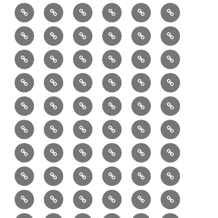
1/10：
10/10：
2/10：
3/10：
4/10：
5/10：
材
ジ
製
は
Ｈ
事
6/10：
7/10：
8/10：
9/10：
creema
①
料
ュ
作
ぎ
Ｍ
業
読
食・
リ
コ
で
入
エ
れ
Ｂ
②
③
④
⑤
⑥
⑦
書
健
フ
ー
販
園
リ
教
半
巾
巾
巾
小
リ
康
ォ
デ
売
バ
ー
室
⑧
⑨
⑩
⑪
⑫
⑬
月
着
着
着
動
ュ
ー
中
ッ
メ
ミ
マ
マ
ポ
ボ
型
袋
袋
シ
物
ッ
ム
の
グ
⑭
⑮
⑯
⑰
⑱
⑲
ッ
シ
チ
ス
ー
デ
（縦
（小）
ョ
用
ク
ハ
セ
ボ
ボ
ヘ
ピ
ビ
バ
セ
ン
無
ク
チ
ィ
長）
ル
小
ン
ッ
⑳
お
お
デ
デ
ブ
ッ
ス
ル
ン
ジ
ニ
ン
カ
し
ー
ダ
物
ド
ト
ハ
取
問
ジ
ジ
ロ
ク
ト
メ
タ
ネ
テ
ジ
バ
シ
バ
ー
メ
プ
ラ
ル
レ
レ
㉑
ン
引
合
タ
タ
グ
ス
ン
ッ
ッ
ス
ィ
ャ
ー
ョ
ッ
イ
ラ
ン
ー
ン
ン
イ
ド
の
せ
ル
ル
型
ト
ク
バ
ー
ー
ル
グ
ド
㉒
㉓
㉔
㉕
㉖
㉗
イ
デ
ル
タ
タ
ン
バ
流
及
コ
コ
バ
バ
ッ
ダ
バ
エ
楽
ナ
ド
ド
オ
バ
ィ
ル
ル
テ
ッ
れ
び
ン
ン
ッ
ッ
グ
ー
㉘
㉙
㉚
㉛
㉜
事
ッ
コ
器
ッ
ー
イ
ー
シ
ン
ジ
ジ
リ
グ
ご
テ
テ
グ
グ
（定
カ
ク
ク
ト
洋
業
グ
バ
入
プ
ム
リ
ル
ー
グ
ュ
ュ
ア
相
ン
ン
番