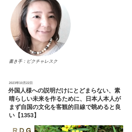
書き手：ピクチャレスク
投
2023年10月22日
稿
外国人様への説明だけにとどまらない、素
日:
晴らしい未来を作るために、日本人本人が
まず自国の文化を客観的目線で眺めると良
い【1353】