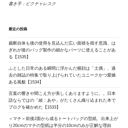
書き手：ピクチャレスク
最近の投稿
裁断自体も後の使用を見込んだ広い面積を残す意識、は
ぎれが後のバッグ製作の細かなパーツに使えることがあ
る【1535】
ふとした日常のある瞬間に浮かんだ横顔は「土偶」、過
去の雑誌の特集で取り上げられていたユニークかつ愛嬌
ある風貌【1534】
言葉の響きや聞こえ方が美しくありますように。。日本
語ならではの「綾：あや」がたくさん織り込まれた本で
ブログを確かめた【1533】
＜マチ＞前後2面から成るトートバッグの型紙、出来上が
り20cmのマチの型紙は半分の10cmのみが正解な理由