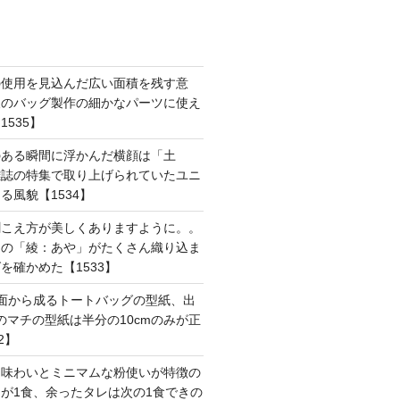
の使用を見込んだ広い面積を残す意
後のバッグ製作の細かなパーツに使え
535】
のある瞬間に浮かんだ横顔は「土
雑誌の特集で取り上げられていたユニ
る風貌【1534】
聞こえ方が美しくありますように。。
はの「綾：あや」がたくさん織り込ま
を確かめた【1533】
面から成るトートバッグの型紙、出
mのマチの型紙は半分の10cmのみが正
2】
た味わいとミニマムな粉使いが特徴の
が1食、余ったタレは次の1食できの