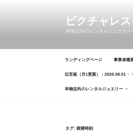
コ
ン
テ
ピクチャレス
ン
本物志向のレンタルジュエリー
ツ
へ
ス
キ
ランディングページ
事業者概要／
ッ
プ
伝言板（月1更新）：2026.08.
本物志向のレンタルジュエリー
タグ:
就寝時刻