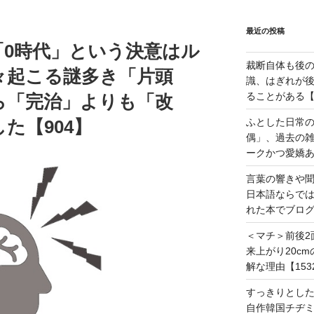
最近の投稿
「0時代」という決意はル
裁断自体も後
々起こる謎多き「片頭
識、はぎれが
ることがある【1
ら「完治」よりも「改
ふとした日常
た【904】
偶」、過去の
ークかつ愛嬌あ
言葉の響きや
日本語ならで
れた本でブログ
＜マチ＞前後2
来上がり20c
解な理由【153
すっきりとし
自作韓国チヂミ