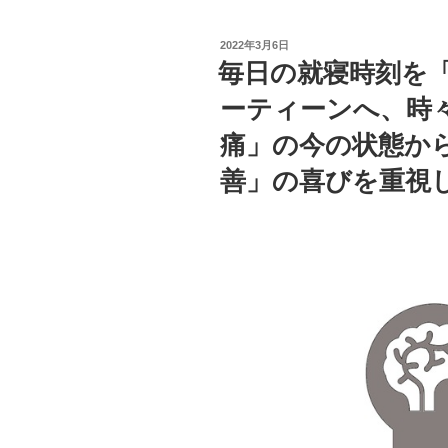
投
2022年3月6日
稿
毎日の就寝時刻を
日:
ーティーンへ、時
痛」の今の状態か
善」の喜びを重視し