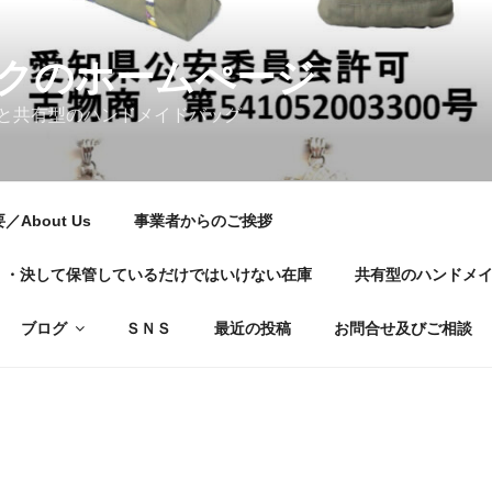
クのホームぺージ
と共有型のハンドメイドバッグ
About Us
事業者からのご挨拶
01・・・決して保管しているだけではいけない在庫
共有型のハンドメ
ブログ
ＳＮＳ
最近の投稿
お問合せ及びご相談