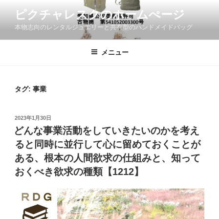
コ
ピクチャレスクのホームぺージ
ン
本物志向のレンタルジュエリーと共有型のハンドメイドバッグ
テ
ン
ツ
メニュー
へ
ス
キ
タグ:
事業
ッ
プ
投
2023年1月30日
稿
どんな事業活動をしていきたいのかを考え
日:
ると同時に並行して心に留めておくことが
ある、根本の人間欲求の仕組みと、知って
おくべき欲求の種類【1212】