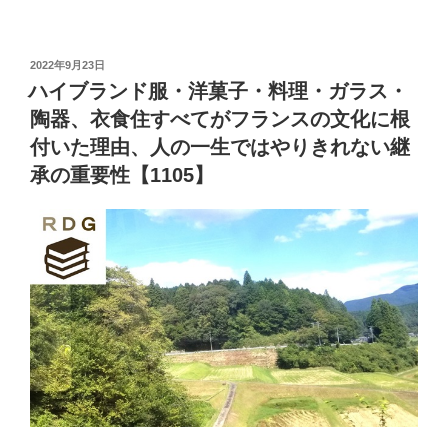
投
2022年9月23日
稿
ハイブランド服・洋菓子・料理・ガラス・
日:
陶器、衣食住すべてがフランスの文化に根
付いた理由、人の一生ではやりきれない継
承の重要性【1105】