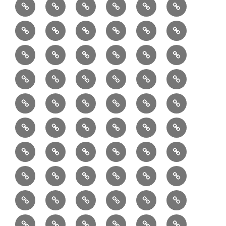
1/10：
10/10：
2/10：
3/10：
4/10：
5/10：
材
ジ
製
は
Ｈ
事
6/10：
7/10：
8/10：
9/10：
creema
①
料
ュ
作
ぎ
Ｍ
業
読
食・
リ
コ
で
入
エ
れ
Ｂ
②
③
④
⑤
⑥
⑦
書
健
フ
ー
販
園
リ
教
半
巾
巾
巾
小
リ
康
ォ
デ
売
バ
ー
室
⑧
⑨
⑩
⑪
⑫
⑬
月
着
着
着
動
ュ
ー
中
ッ
メ
ミ
マ
マ
ポ
ボ
型
袋
袋
シ
物
ッ
ム
の
グ
⑭
⑮
⑯
⑰
⑱
⑲
ッ
シ
チ
ス
ー
デ
（縦
（小）
ョ
用
ク
ハ
セ
ボ
ボ
ヘ
ピ
ビ
バ
セ
ン
無
ク
チ
ィ
長）
ル
小
ン
ッ
⑳
お
お
デ
デ
ブ
ッ
ス
ル
ン
ジ
ニ
ン
カ
し
ー
ダ
物
ド
ト
ハ
取
問
ジ
ジ
ロ
ク
ト
メ
タ
ネ
テ
ジ
バ
シ
バ
ー
メ
プ
ラ
ル
レ
レ
㉑
ン
引
合
タ
タ
グ
ス
ン
ッ
ッ
ス
ィ
ャ
ー
ョ
ッ
イ
ラ
ン
ー
ン
ン
イ
ド
の
せ
ル
ル
型
ト
ク
バ
ー
ー
ル
グ
ド
㉒
㉓
㉔
㉕
㉖
㉗
イ
デ
ル
タ
タ
ン
バ
流
及
コ
コ
バ
バ
ッ
ダ
バ
エ
楽
ナ
ド
ド
オ
バ
ィ
ル
ル
テ
ッ
れ
び
ン
ン
ッ
ッ
グ
ー
㉘
㉙
㉚
㉛
㉜
事
ッ
コ
器
ッ
ー
イ
ー
シ
ン
ジ
ジ
リ
グ
ご
テ
テ
グ
グ
（定
カ
ク
ク
ト
洋
業
グ
バ
入
プ
ム
リ
ル
ー
グ
ュ
ュ
ア
相
ン
ン
番
事
伝
共
最
本
製
ー
ッ
ラ
ー
服
者
ッ
れ
サ
型
ー
イ