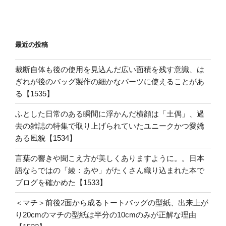
最近の投稿
裁断自体も後の使用を見込んだ広い面積を残す意識、は
ぎれが後のバッグ製作の細かなパーツに使えることがあ
る【1535】
ふとした日常のある瞬間に浮かんだ横顔は「土偶」、過
去の雑誌の特集で取り上げられていたユニークかつ愛嬌
ある風貌【1534】
言葉の響きや聞こえ方が美しくありますように。。日本
語ならではの「綾：あや」がたくさん織り込まれた本で
ブログを確かめた【1533】
＜マチ＞前後2面から成るトートバッグの型紙、出来上が
り20cmのマチの型紙は半分の10cmのみが正解な理由