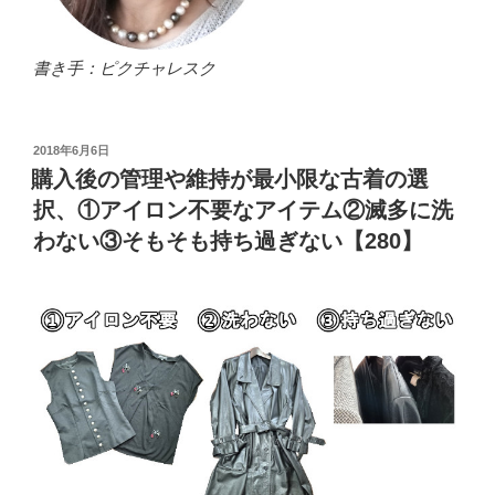
書き手：ピクチャレスク
投
2018年6月6日
稿
購入後の管理や維持が最小限な古着の選
日:
択、①アイロン不要なアイテム②滅多に洗
わない③そもそも持ち過ぎない【280】