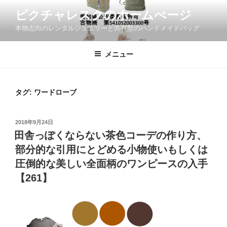
コ
ピクチャレスクのホームぺージ
ン
本物志向のレンタルジュエリーと共有型のハンドメイドバッグ
テ
ン
ツ
メニュー
へ
ス
キ
タグ:
ワードローブ
ッ
プ
投
2018年9月24日
稿
田舎っぽくならない茶色コーデの作り方、
日:
部分的な引用にとどめる小物使いもしくは
圧倒的な美しい全面柄のワンピースの入手
【261】