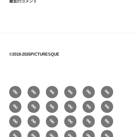
最近のコメント
©2018-2026PICTURESQUE
1/10：
10/10：
2/10：
3/10：
4/10：
5/10：
材
ジ
製
は
Ｈ
事
6/10：
7/10：
8/10：
9/10：
creema
①
料
ュ
作
ぎ
Ｍ
業
読
食・
リ
コ
で
入
エ
れ
Ｂ
②
③
④
⑤
⑥
⑦
書
健
フ
ー
販
園
リ
教
半
巾
巾
巾
小
リ
康
ォ
デ
売
バ
ー
室
⑧
⑨
⑩
⑪
⑫
⑬
月
着
着
着
動
ュ
ー
中
ッ