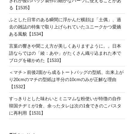
ぎれが後のバッグ製作の細かなパーツに使えることがあ
る【1535】
ふとした日常のある瞬間に浮かんだ横顔は「土偶」、過
去の雑誌の特集で取り上げられていたユニークかつ愛嬌
ある風貌【1534】
言葉の響きや聞こえ方が美しくありますように。。日本
語ならではの「綾：あや」がたくさん織り込まれた本で
ブログを確かめた【1533】
＜マチ＞前後2面から成るトートバッグの型紙、出来上が
り20cmのマチの型紙は半分の10cmのみが正解な理由
【1532】
すっきりとした味わいとミニマムな粉使いが特徴の自作
韓国チヂミが1食、余ったタレは次の1食できのこパスタ
に再利用【1531】