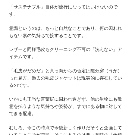
「サステナブル」自体が流行になってはいけないので
す。
意識というのは、もっと自然なことであり、何の囚われ
もない素の気持ちで接することです。
レザーと同様毛皮もクリーニング不可の「洗えない」ア
イテムです。
「毛皮がだめだ」と真っ向からの否定は随分穿（うが）
った見方、過去の毛皮ジャケットは現実的に存在してい
るのです。
いかにも正当な言葉尻に囚われ過ぎず、他の生物にも敬
意を払うような気持ちや姿勢が、すでにある物に対して
できる配慮。
むしろ、今この時点で今後新しく作りだそうと企画して
いることこそが問題、そこにあるのは悪い意味の「永続