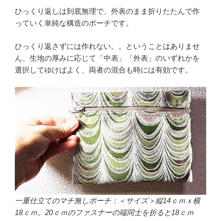
ひっくり返しは到底無理で、外表のまま折りたたんで作
っていく単純な構造のポーチです。
ひっくり返さずには作れない。。ということはありませ
ん、生地の厚みに応じて「中表」「外表」のいずれかを
選択してゆけばよく、両者の混合も時には有効です。
一重仕立てのマチ無しポーチ：＜サイズ＞縦14ｃｍｘ横
18ｃｍ。20ｃｍのファスナーの端同士を折ると18ｃｍ