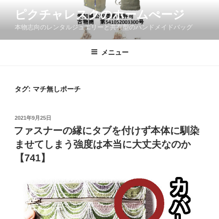
コ
ピクチャレスクのホームぺージ
ン
本物志向のレンタルジュエリーと共有型のハンドメイドバッグ
テ
ン
ツ
メニュー
へ
ス
キ
タグ:
マチ無しポーチ
ッ
プ
投
2021年9月25日
稿
ファスナーの縁にタブを付けず本体に馴染
日:
ませてしまう強度は本当に大丈夫なのか
【741】