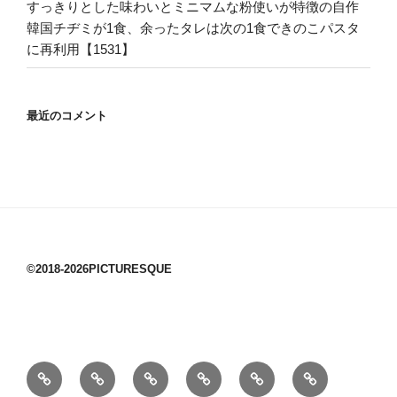
すっきりとした味わいとミニマムな粉使いが特徴の自作
韓国チヂミが1食、余ったタレは次の1食できのこパスタ
に再利用【1531】
最近のコメント
©2018-2026PICTURESQUE
1/10：
10/10：
2/10：
3/10：
4/10：
5/10：
材
ジ
製
は
Ｈ
事