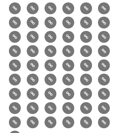
6/10：
7/10：
8/10：
9/10：
creema
①
料
ュ
作
ぎ
Ｍ
業
読
食・
リ
コ
で
入
エ
れ
Ｂ
②
③
④
⑤
⑥
⑦
書
健
フ
ー
販
園
リ
教
半
巾
巾
巾
小
リ
康
ォ
デ
売
バ
ー
室
⑧
⑨
⑩
⑪
⑫
⑬
月
着
着
着
動
ュ
ー
中
ッ
メ
ミ
マ
マ
ポ
ボ
型
袋
袋
シ
物
ッ
ム
の
グ
⑭
⑮
⑯
⑰
⑱
⑲
ッ
シ
チ
ス
ー
デ
（縦
（小）
ョ
用
ク
ハ
セ
ボ
ボ
ヘ
ピ
ビ
バ
セ
ン
無
ク
チ
ィ
長）
ル
小
ン
ッ
⑳
お
お
デ
デ
ブ
ッ
ス
ル
ン
ジ
ニ
ン
カ
し
ー
ダ
物
ド
ト
ハ
取
問
ジ
ジ
ロ
ク
ト
メ
タ
ネ
テ
ジ
バ
シ
バ
ー
メ
プ
ラ
ル
レ
レ
㉑
ン
引
合
タ
タ
グ
ス
ン
ッ
ッ
ス
ィ
ャ
ー
ョ
ッ
イ
ラ
ン
ー
ン
ン
イ
ド
の
せ
ル
ル
型
ト
ク
バ
ー
ー
ル
グ
ド
㉒
㉓
㉔
㉕
㉖
㉗
イ
デ
ル
タ
タ
ン
バ
流
及
コ
コ
バ
バ
ッ
ダ
バ
エ
楽
ナ
ド
ド
オ
バ
ィ
ル
ル
テ
ッ
れ
び
ン
ン
ッ
ッ
グ
ー
㉘
㉙
㉚
㉛
㉜
事
ッ
コ
器
ッ
ー
イ
ー
シ
ン
ジ
ジ
リ
グ
ご
テ
テ
グ
グ
（定
カ
ク
ク
ト
洋
業
グ
バ
入
プ
ム
リ
ル
ー
グ
ュ
ュ
ア
相
ン
ン
番
事
伝
共
最
本
製
ー
ッ
ラ
ー
服
者
ッ
れ
サ
型
ー
イ
ポ
ペ
エ
エ
収
談
ツ
ツ
品
業
言
有
近
物
作
テ
シ
ッ
ト
ラ
か
グ
ッ
ン
リ
ー
リ
リ
納
ご
販