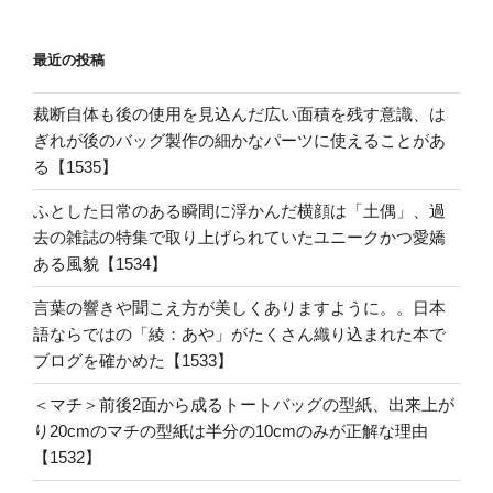
最近の投稿
裁断自体も後の使用を見込んだ広い面積を残す意識、は
ぎれが後のバッグ製作の細かなパーツに使えることがあ
る【1535】
ふとした日常のある瞬間に浮かんだ横顔は「土偶」、過
去の雑誌の特集で取り上げられていたユニークかつ愛嬌
ある風貌【1534】
言葉の響きや聞こえ方が美しくありますように。。日本
語ならではの「綾：あや」がたくさん織り込まれた本で
ブログを確かめた【1533】
＜マチ＞前後2面から成るトートバッグの型紙、出来上が
り20cmのマチの型紙は半分の10cmのみが正解な理由
【1532】