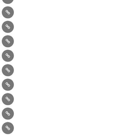
巾
デ
室
⑨
着
ミ
袋
⑭
シ
（小）
ボ
ン
⑲
ッ
カ
バ
ク
バ
デ
ニ
ス
ー
ジ
テ
型
レ
タ
ィ
ン
ル
ー
㉔
タ
コ
ナ
ル
ン
㉙
ッ
ジ
テ
ク
プ
ュ
ン
事
ッ
サ
エ
ツ
業
シ
ッ
リ
販
製
者
ョ
ク
ー
売
作
概
ン
（定