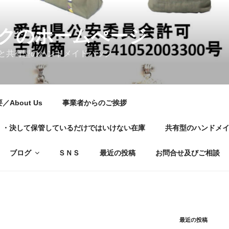
クのホームぺージ
と共有型のハンドメイドバッグ
About Us
事業者からのご挨拶
01・・・決して保管しているだけではいけない在庫
共有型のハンドメ
ブログ
ＳＮＳ
最近の投稿
お問合せ及びご相談
最近の投稿