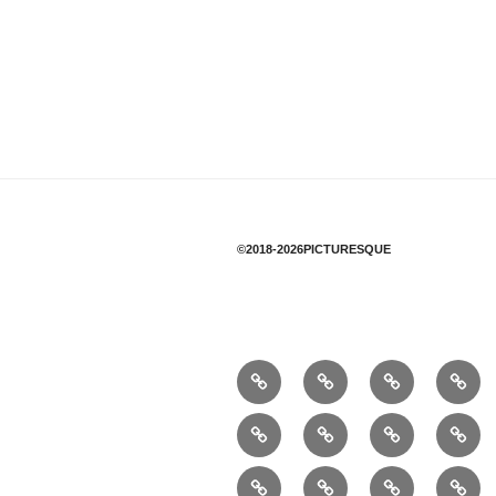
©2018-2026PICTURESQUE
1/10：
10/10：
2/10：
3/10
材
ジ
製
は
5/10：
6/10：
7/10：
8/10
料
ュ
作
ぎ
事
読
食・
リ
エ
れ
creema
①
②
③
業
書
健
フ
リ