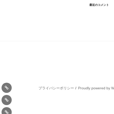
最近のコメント
：
4/10：
プライバシーポリシー
Proudly powered by 
Ｈ
：
9/10：
Ｍ
コ
Ｂ
④
ー
教