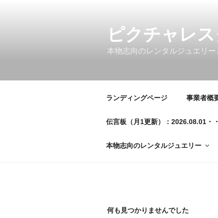
コ
ン
テ
ピクチャレス
ン
本物志向のレンタルジュエリー
ツ
へ
ス
キ
ランディングページ
事業者概要／
ッ
プ
伝言板（月1更新）：2026.08.
本物志向のレンタルジュエリー
何も見つかりませんでした