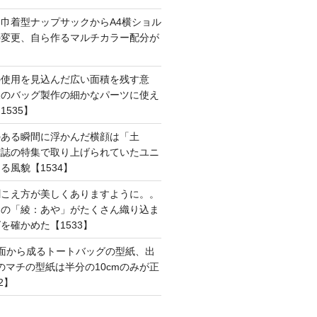
巾着型ナップサックからA4横ショル
の変更、自ら作るマルチカラー配分が
の使用を見込んだ広い面積を残す意
後のバッグ製作の細かなパーツに使え
535】
のある瞬間に浮かんだ横顔は「土
雑誌の特集で取り上げられていたユニ
る風貌【1534】
聞こえ方が美しくありますように。。
はの「綾：あや」がたくさん織り込ま
を確かめた【1533】
面から成るトートバッグの型紙、出
mのマチの型紙は半分の10cmのみが正
2】