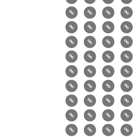
で
入
半
巾
康
ォ
ー
⑤
⑥
⑦
⑧
販
園
月
着
ー
巾
小
リ
メ
売
バ
型
袋
ム
⑩
⑪
⑫
⑬
着
動
ュ
ッ
中
ッ
（縦
マ
マ
ポ
ボ
シ
物
ッ
セ
の
グ
長）
⑮
⑯
⑰
⑱
チ
ス
ー
デ
ョ
用
ク
ン
ハ
セ
ボ
ヘ
ピ
ビ
無
ク
チ
ィ
ル
小
ジ
ン
ッ
⑳
お
お
デ
ス
ル
ン
ジ
し
ー
ダ
物
ャ
ド
ト
ハ
取
問
ジ
ト
メ
タ
ネ
シ
バ
ー
ー
メ
ブ
プ
ラ
ル
ン
引
合
タ
ン
ッ
ッ
ス
ョ
ッ
イ
ロ
ラ
ン
ー
ド
の
せ
ル
ト
ク
バ
ル
グ
ド
レ
㉑
㉒
㉓
グ
イ
デ
ル
バ
流
及
コ
バ
バ
ッ
ダ
バ
ン
イ
エ
楽
バ
ィ
ッ
れ
び
ン
ッ
ッ
グ
ー
ッ
㉕
㉖
㉗
㉘
タ
ン
コ
器
シ
ン
グ
ご
テ
グ
グ
（定
グ
ド
ド
オ
カ
ル
テ
バ
入
ー
グ
相
ン
番
㉚
㉛
㉜
事
ー
イ
ー
ー
ジ
リ
ッ
れ
ポ
ペ
談
ツ
品
ク
ト
洋
業
ム
リ
ル
テ
ュ
ア
グ
リ
ー
ご
「羽
伝
共
最
本
ラ
ー
服
者
型
ー
イ
ン
エ
収
（定
シ
ジ
注
二
言
有
近
物
ッ
ト
ラ
か
ン
リ
納
番