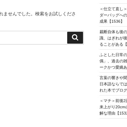
＜仕立て直し＞
れませんでした。検索をお試しくださ
ダーバッグへ
成果【1536】
裁断自体も後
検
識、はぎれが
索
ることがある【1
ふとした日常
偶」、過去の
ークかつ愛嬌あ
言葉の響きや
日本語ならで
れた本でブログ
＜マチ＞前後2
来上がり20c
解な理由【153