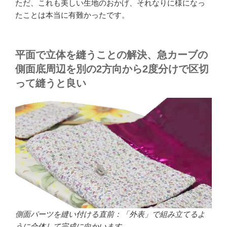
ただ、これも美しい生地のおかげ、それなりに様になっ
たことは本当に有難かったです。
平面で立体を縫うことの解決、急カーブの
側面底周辺を別の2方向から2度分けで区切
って縫うと良い
側面パーツを縫い付ける直前：「外表」で組み立てるよ
うに合体して完成に向かいます。