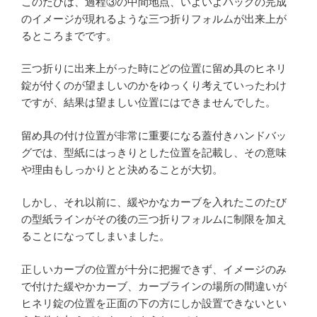
このたびは、過程③の中間地点、いよいよバッグの完成
のイメージが現れるような三つ折りフォルムが出来上が
るところまでです。
三つ折りに出来上がった時にどの位置に留め具のヒネリ
錠が付くのが望ましいのかをゆっくり考えていったわけ
ですが、結果は望ましい位置にはできませんでした。
留め具の付け位置が非常に重要になる蓋付きハンドバッ
グでは、型紙にはっきりとした位置を記載し、その意味
や理由もしっかりとと決めることが大切。
しかし、それ以前に、緩やかなカーブを入れたこのたび
の型紙ラインがその後の三つ折りフォルムに制限を加え
ることになってしまいました。
正しいカーブの位置が十分に把握できず、イメージのみ
で付けた緩やかカーブ、カーブラインの場所の間違いが
ヒネリ錠の位置を正面の下の方にしか設置できないとい