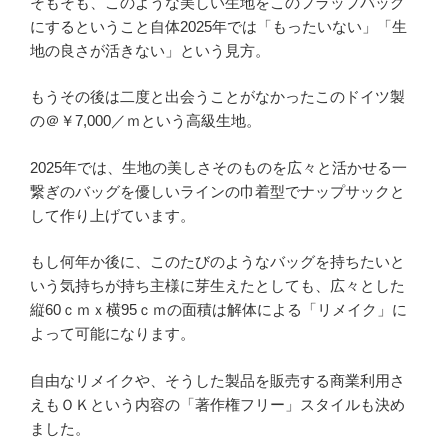
そもそも、このような美しい生地をこのフラップバッグ
にするということ自体2025年では「もったいない」「生
地の良さが活きない」という見方。
もうその後は二度と出会うことがなかったこのドイツ製
の＠￥7,000／ｍという高級生地。
2025年では、生地の美しさそのものを広々と活かせる一
繋ぎのバッグを優しいラインの巾着型でナップサックと
して作り上げています。
もし何年か後に、このたびのようなバッグを持ちたいと
いう気持ちが持ち主様に芽生えたとしても、広々とした
縦60ｃｍｘ横95ｃｍの面積は解体による「リメイク」に
よって可能になります。
自由なリメイクや、そうした製品を販売する商業利用さ
えもＯＫという内容の「著作権フリー」スタイルも決め
ました。