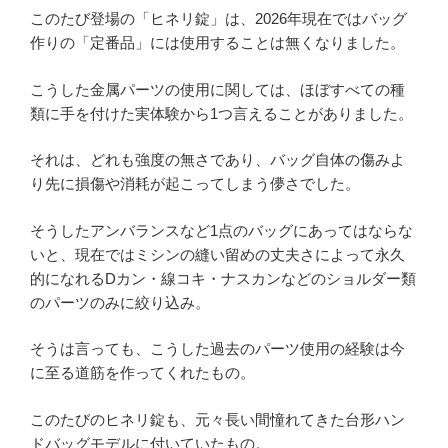
このたび登場の「ヒネリ錠」は、2026年現在ではバッグ
作りの「定番品」には使用することは無くなりました。
こうした金属パーツの使用に関しては、ほぼすべての種
類に手を付けた実体験から1つ言えることがありました。
それは、どれも強度の無さであり、バッグ自体の傷みよ
り先に損傷や消耗が起こってしまう儚さでした。
そうしたアンバランスなど1点のバッグにあってはならな
いと、現在ではミシンの縫い留めの丈夫さによって永久
的になれるDカン・線コキ・ナスカンなどのショルダー類
のパーツのみに絞り込み。
そうは言っても、こうした過去のパーツ使用の経験は今
に至る道筋を作ってくれたもの。
このたびのヒネリ錠も、元々長い間憧れてきた台形ハン
ドバッグモデルに付いていたもの。