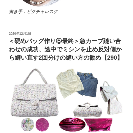
書き手：ピクチャレスク
投
2020年12月1日
稿
＜硬めバッグ作り⑤最終＞急カーブ縫い合
日:
わせの成功、途中でミシンを止め反対側か
ら縫い直す2回分けの縫い方の勧め【290】