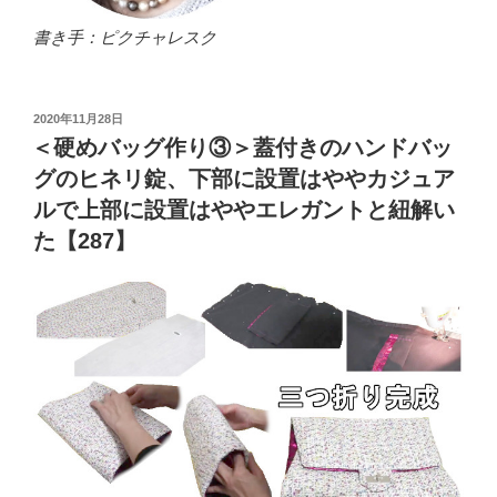
書き手：ピクチャレスク
投
2020年11月28日
稿
＜硬めバッグ作り③＞蓋付きのハンドバッ
日:
グのヒネリ錠、下部に設置はややカジュア
ルで上部に設置はややエレガントと紐解い
た【287】