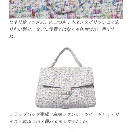
ヒネリ錠（ツメ式）のごつさ：本来スタイリッシュであ
りたい部分、タブに設置ではなく本体付けが一番です
ね。
フラップバッグ完成（白地ファンシーツイード）：＜サ
イズ＞縦19ｃｍｘ横27ｃｍｘマチ7ｃｍ。