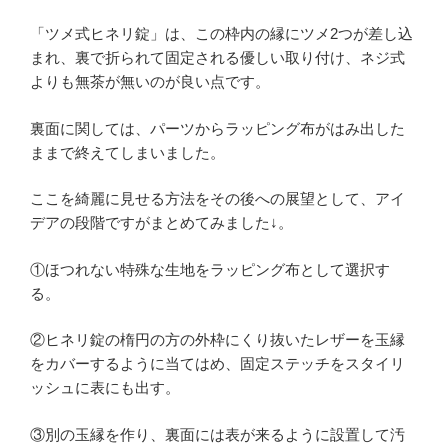
「ツメ式ヒネリ錠」は、この枠内の縁にツメ2つが差し込
まれ、裏で折られて固定される優しい取り付け、ネジ式
よりも無茶が無いのが良い点です。
裏面に関しては、パーツからラッピング布がはみ出した
ままで終えてしまいました。
ここを綺麗に見せる方法をその後への展望として、アイ
デアの段階ですがまとめてみました↓。
①ほつれない特殊な生地をラッピング布として選択す
る。
②ヒネリ錠の楕円の方の外枠にくり抜いたレザーを玉縁
をカバーするように当てはめ、固定ステッチをスタイリ
ッシュに表にも出す。
③別の玉縁を作り、裏面には表が来るように設置して汚