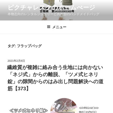
コ
ピクチャレスクのホームぺージ
ン
本物志向のレンタルジュエリーと共有型のハンドメイドバッグ
テ
ン
ツ
メニュー
へ
ス
キ
タグ:
フラップバッグ
ッ
プ
投
2021年2月8日
稿
繊維質が複雑に絡み合う生地には向かない
日:
「ネジ式」からの離脱、「ツメ式ヒネリ
錠」の隙間からのはみ出し問題解決への道
筋【373】