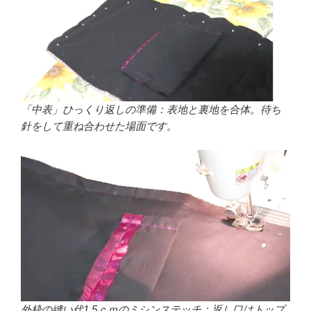
「中表」ひっくり返しの準備：表地と裏地を合体。待ち
針をして重ね合わせた場面です。
外枠の縫い代1.5ｃｍのミシンステッチ：返し口はトップ