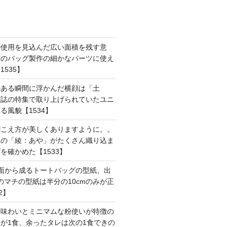
の使用を見込んだ広い面積を残す意
後のバッグ製作の細かなパーツに使え
535】
のある瞬間に浮かんだ横顔は「土
雑誌の特集で取り上げられていたユニ
る風貌【1534】
聞こえ方が美しくありますように。。
はの「綾：あや」がたくさん織り込ま
を確かめた【1533】
面から成るトートバッグの型紙、出
mのマチの型紙は半分の10cmのみが正
2】
た味わいとミニマムな粉使いが特徴の
が1食、余ったタレは次の1食できの