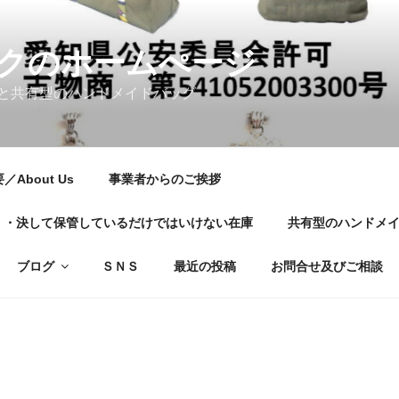
クのホームぺージ
と共有型のハンドメイドバッグ
About Us
事業者からのご挨拶
01・・・決して保管しているだけではいけない在庫
共有型のハンドメ
ブログ
ＳＮＳ
最近の投稿
お問合せ及びご相談