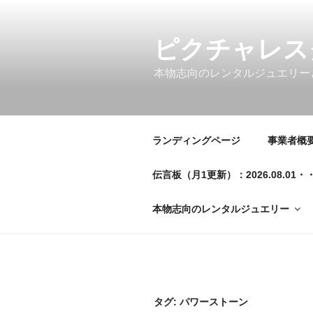
コ
ン
テ
ピクチャレス
ン
本物志向のレンタルジュエリー
ツ
へ
ス
キ
ランディングページ
事業者概要／
ッ
プ
伝言板（月1更新）：2026.08.
本物志向のレンタルジュエリー
タグ:
パワーストーン