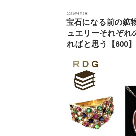
投
2021年6月2日
稿
宝石になる前の鉱
日:
ュエリーそれぞれ
ればと思う【600】