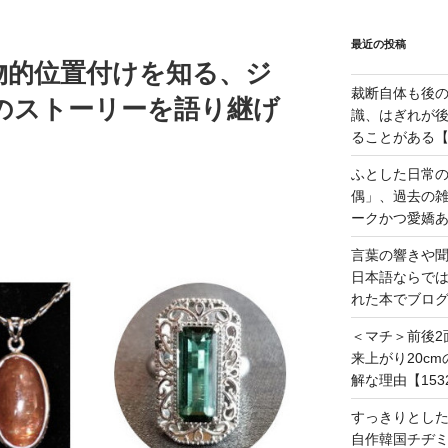
最近の投稿
物的位置付けを知る、ジ
裁断自体も後
のストーリーを語り継げ
識、はぎれが
ることがある【1
ふとした日常
偶」、過去の
ークかつ愛嬌あ
言葉の響きや
日本語ならで
れた本でブログ
＜マチ＞前後2
来上がり20c
解な理由【153
すっきりとし
自作韓国チヂミ